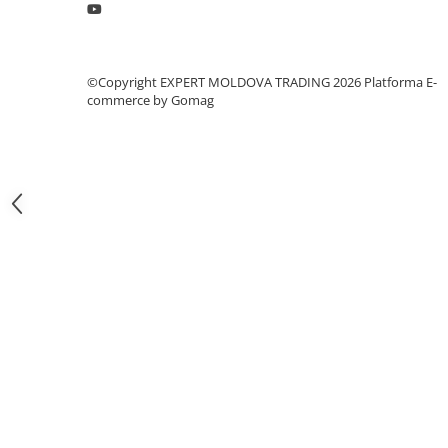
Masini pneumatice de filetat
Masini electrice de filetat
Exhaustor pentru aschii metal
©Copyright EXPERT MOLDOVA TRADING 2026
Platforma E-
Masini de gaurit cu talpa
commerce by Gomag
magnetica
Instalatii de spalare a pieselor
Accesorii prelucrare metal
Universale de strung si accesorii
pentru strunguri
Falci pentru 3 bacuri PS3/ PO3
Falci pentru 4 bacuri PS4/ PO4
Flanșă
Fălcile pentru 3-bacuri DK11
Fălcile pentru 4-bacuri DK12
Mandrine independente
Mandrină cu 3 fălci din fontă
Mandrină cu 3 fălci din otel