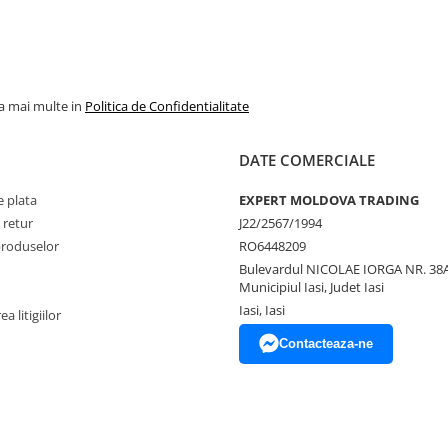
la mai multe in
Politica de Confidentialitate
DATE COMERCIALE
 plata
EXPERT MOLDOVA TRADING
 retur
J22/2567/1994
produselor
RO6448209
Bulevardul NICOLAE IORGA NR. 38A
Municipiul Iasi, Judet Iasi
Iasi, Iasi
a litigiilor
Contacteaza-ne