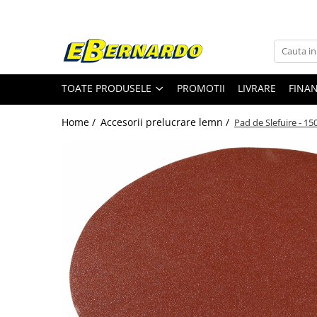
Toate Produsele
Prelucrare metal
TOATE PRODUSELE
PROMOTII
LIVRARE
FINA
Fierastraie pentru metal
Ferastraie mobile pentru metal
Home /
Accesorii prelucrare lemn /
Pad de Slefuire - 150
Fierastraie prelucrare metal
Ferastraie orizontale pentru metal
Ferastraie circulare pentru metal
Dispozitive de sudare pentru panze
panglica
Ferastraie automate cu banda si
doua coloane
Ferastraie metal cu banda si taiere
dubla semiautomate
Ferastraie prelucrare metal cu
banda si taiere dubla