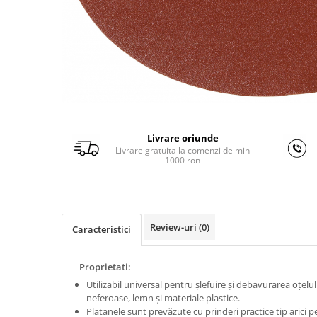
Ferastraie verticale
Strunguri pentru metal
Strunguri CNC
Strunguri cu cutie de viteze
Strunguri cu surub de ghidare
Strunguri de precizie
Strunguri metal cu freza
Strunguri universale
Livrare oriunde
Livrare gratuita la comenzi de min
Strunguri universale cu afisaj
1000 ron
digital
Strunguri universale cu viteza
variabila
Masini de gaurit
Review-uri
(0)
Caracteristici
Masini de gaurit - Vario - cu masa
si coloana
Proprietati:
Masini de gaurit cu angrenaj, masa
Utilizabil universal pentru şlefuire şi debavurarea oţelul
si coloana
neferoase, lemn şi materiale plastice.
Masini de gaurit cu coloana
Platanele sunt prevăzute cu prinderi practice tip arici 