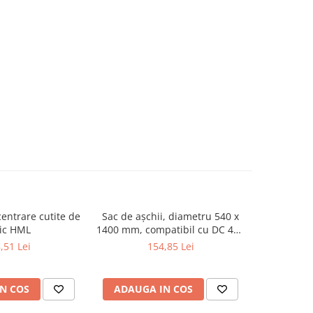
centrare cutite de
Sac de așchii, diametru 540 x
Set B dal
ic HML
1400 mm, compatibil cu DC 400
profesiona
/ 450 CF / 500 E / 550 CF / FT
,51 Lei
154,85 Lei
302 N / DC 800 / DC 850 CF (set
de 10 bucăți)
N COS
ADAUGA IN COS
ADAUG