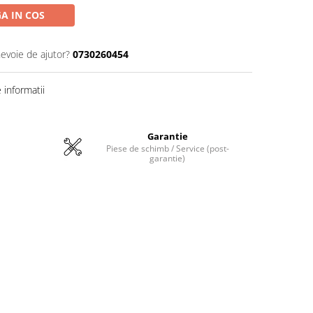
A IN COS
nevoie de ajutor?
0730260454
informatii
Garantie
Piese de schimb / Service (post-
garantie)