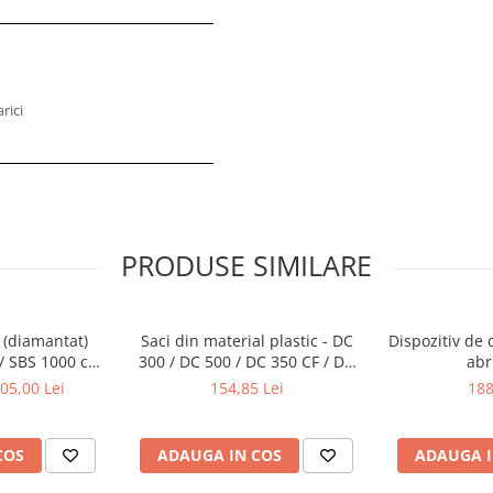
rici
PRODUSE SIMILARE
 (diamantat)
Saci din material plastic - DC
Dispozitiv de 
/ SBS 1000 cu
300 / DC 500 / DC 350 CF / DC
abr
c de 13 mm
550 CF / DC 600 / 700 (10 buc)
05,00 Lei
154,85 Lei
188
COS
ADAUGA IN COS
ADAUGA I