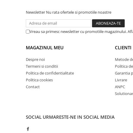
Masini de lustruit
Newsletter
Nu rata ofertele si promotiile noastre
Masini de polizat bavuri cu perii
Masini de rectificat plan
Masini de rectificat plan
Vreau sa primesc newsletter cu promotiile magazinului. Af
Masini de rectificat rotund
Masini de satinat
MAGAZINUL MEU
CLIENTI
Masini de slefuit combinate
Despre noi
Metode de
Masini de slefuit cu banda
Termeni si conditii
Politica de
Masini de slefuit cu disc
Politica de confidentialitate
Garantia 
Masini de slefuit cu mediu umed si
Politica cookies
Livrare
uscat
Contact
ANPC
Masini de slefuit cutite de gravat
Solutionare
Masini de tesit
Masini pentru slefuit tevi
Masini universale de ascutit
SOCIAL
URMARESTE-NE IN SOCIAL MEDIA
Polizoare de banc
Masini de filetat