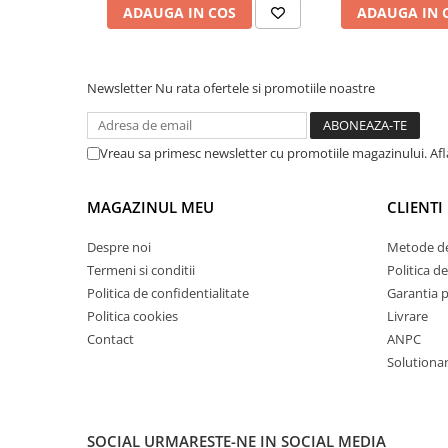
ADAUGA IN COS
ADAUGA IN 
Masini de lustruit
Masini de polizat bavuri cu perii
Masini de rectificat plan
Newsletter
Nu rata ofertele si promotiile noastre
Masini de rectificat plan
Masini de rectificat rotund
Masini de satinat
Vreau sa primesc newsletter cu promotiile magazinului. Af
Masini de slefuit combinate
Masini de slefuit cu banda
MAGAZINUL MEU
CLIENTI
Masini de slefuit cu disc
Despre noi
Metode de
Masini de slefuit cu mediu umed si
Termeni si conditii
Politica de
uscat
Politica de confidentialitate
Garantia 
Masini de slefuit cutite de gravat
Politica cookies
Livrare
Masini de tesit
Contact
ANPC
Masini pentru slefuit tevi
Solutionare
Masini universale de ascutit
Polizoare de banc
Masini de filetat
SOCIAL
URMARESTE-NE IN SOCIAL MEDIA