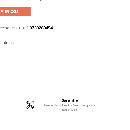
A IN COS
nevoie de ajutor?
0730260454
informatii
Garantie
Piese de schimb / Service (post-
garantie)