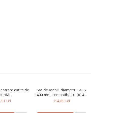
centrare cutite de
Sac de așchii, diametru 540 x
Set B dal
ic HML
1400 mm, compatibil cu DC 400
profesiona
/ 450 CF / 500 E / 550 CF / FT
,51 Lei
154,85 Lei
302 N / DC 800 / DC 850 CF (set
de 10 bucăți)