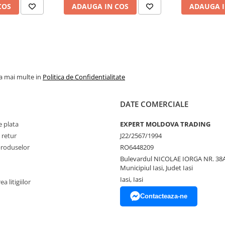
COS
ADAUGA IN COS
ADAUGA I
la mai multe in
Politica de Confidentialitate
DATE COMERCIALE
 plata
EXPERT MOLDOVA TRADING
 retur
J22/2567/1994
produselor
RO6448209
Bulevardul NICOLAE IORGA NR. 38A
Municipiul Iasi, Judet Iasi
Iasi, Iasi
a litigiilor
Contacteaza-ne