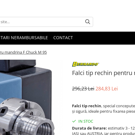
NTARI NERAMBURSABILE
CONTACT
ntru mandrina F Chuck M 95
Falci tip rechin pentr
296,23 Lei
284,83 Lei
Falci tip rechin
, special conceput
și sigură, ideale pentru fixarea pie
IN STOC
Durata de livrare:
estimativ 3 - 12 
IASI sau AUSTRIA, iar pentru produ