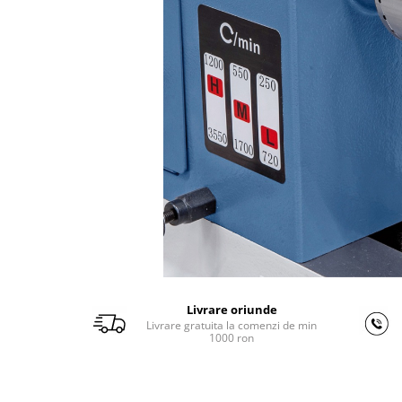
Ferastraie verticale
Strunguri pentru metal
Strunguri CNC
Strunguri cu cutie de viteze
Strunguri cu surub de ghidare
Strunguri de precizie
Strunguri metal cu freza
Strunguri universale
Strunguri universale cu afisaj
digital
Strunguri universale cu viteza
variabila
Masini de gaurit
Masini de gaurit - Vario - cu masa
Livrare oriunde
si coloana
Livrare gratuita la comenzi de min
1000 ron
Masini de gaurit cu angrenaj, masa
si coloana
Masini de gaurit cu coloana