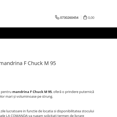
0730260454
0,00
u mandrina F Chuck M 95
e pentru
mandrina F Chuck M 95
, oferă o prindere puternică
selor mari și voluminoase pe strung.
zile lucratoare in functie de locatia si disponibilitatea stocului
sele LA COMANDA va rugam solicitati termen de livrare