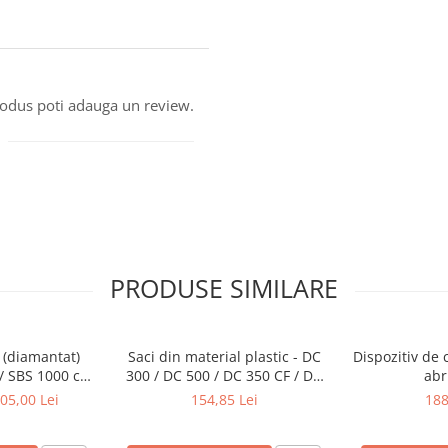
produs poti adauga un review.
PRODUSE SIMILARE
 (diamantat)
Saci din material plastic - DC
Dispozitiv de 
/ SBS 1000 cu
300 / DC 500 / DC 350 CF / DC
abr
c de 13 mm
550 CF / DC 600 / 700 (10 buc)
05,00 Lei
154,85 Lei
188