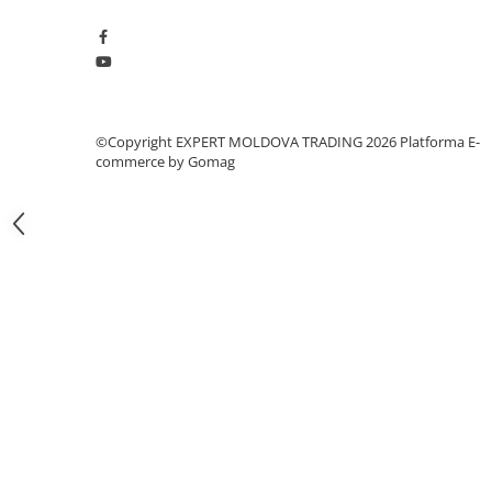
Masini pneumatice de filetat
Masini electrice de filetat
Exhaustor pentru aschii metal
Masini de gaurit cu talpa
magnetica
©Copyright EXPERT MOLDOVA TRADING 2026
Platforma E-
commerce by Gomag
Instalatii de spalare a pieselor
Accesorii prelucrare metal
Universale de strung si accesorii
pentru strunguri
Falci pentru 3 bacuri PS3/ PO3
Falci pentru 4 bacuri PS4/ PO4
Flanșă
Fălcile pentru 3-bacuri DK11
Fălcile pentru 4-bacuri DK12
Mandrine independente
Mandrină cu 3 fălci din fontă
Mandrină cu 3 fălci din otel