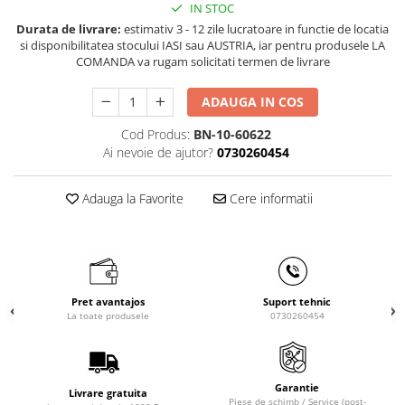
IN STOC
Masini de gaurit cu coloana si cap
de actionare
Durata de livrare:
estimativ 3 - 12 zile lucratoare in functie de locatia
si disponibilitatea stocului IASI sau AUSTRIA, iar pentru produsele LA
Masini de gaurit cu coloana si
COMANDA va rugam solicitati termen de livrare
curea de distributie
Masini de gaurit cu masa
ADAUGA IN COS
Masini de gaurit cu stand si
coloana
Cod Produs:
BN-10-60622
Ai nevoie de ajutor?
0730260454
Masini de gaurit radiale
Masini de gaurit si frezat
Adauga la Favorite
Cere informatii
Masini de gaurit cu freza
Masini de frezat universale
Centre de prelucrare verticale CNC
Masini de frezat cu batiu
Masini de frezat multifunctionale
Pret avantajos
Suport tehnic
La toate produsele
0730260454
Masini de frezat universale SERVO
Masini de frezat verticale
Masini de slefuit metal
Garantie
Livrare gratuita
Masini de ascutit burghie
Piese de schimb / Service (post-