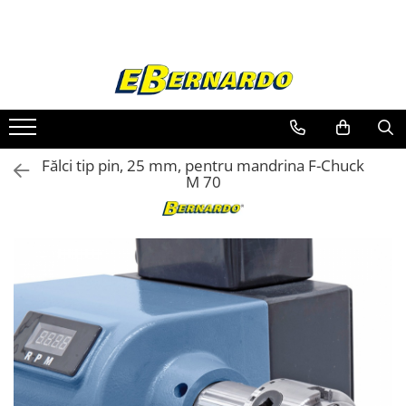
Toate Produsele
Prelucrare metal
Fierastraie pentru metal
Ferastraie mobile pentru metal
Fălci tip pin, 25 mm, pentru mandrina F-Chuck
Fierastraie prelucrare metal
M 70
Ferastraie orizontale pentru metal
Ferastraie circulare pentru metal
Dispozitive de sudare pentru panze
panglica
Ferastraie automate cu banda si
doua coloane
Ferastraie metal cu banda si taiere
dubla semiautomate
Ferastraie prelucrare metal cu
banda si taiere dubla