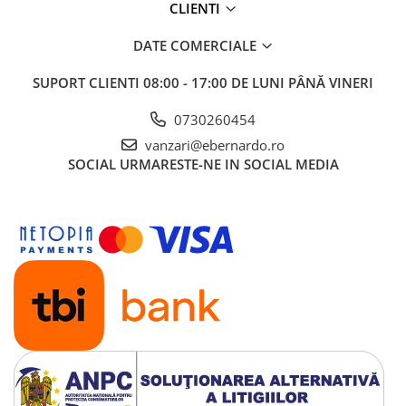
CLIENTI
Mandrină cu 4 fălci din fontă
Mandrină cu 4 fălci din otel
DATE COMERCIALE
Seturi de unelte pentru strungarie
SUPORT CLIENTI
08:00 - 17:00 DE LUNI PÂNĂ VINERI
Standuri pentru strunguri
Instrumente de prindere
0730260454
Dispozitive de prindere pentru
vanzari@ebernardo.ro
unelte
SOCIAL
URMARESTE-NE IN SOCIAL MEDIA
Elemente de prindere mecanică
Fălci pentru PHV / VHV
Menghine
Mese rotative / mese inclinabile /
Etape XY
Papusa mobila / con de centrare
Instrumente de masurare
Afisaj digital
Bloc ecartament, masurare și
testare