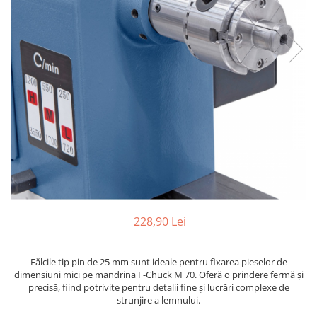
Ferastraie verticale
Strunguri pentru metal
Strunguri CNC
Strunguri cu cutie de viteze
Strunguri cu surub de ghidare
Strunguri de precizie
Strunguri metal cu freza
Strunguri universale
Strunguri universale cu afisaj
digital
Strunguri universale cu viteza
variabila
Masini de gaurit
228,90 Lei
Masini de gaurit - Vario - cu masa
si coloana
Fălcile tip pin de 25 mm sunt ideale pentru fixarea pieselor de
Masini de gaurit cu angrenaj, masa
dimensiuni mici pe mandrina F-Chuck M 70. Oferă o prindere fermă și
si coloana
precisă, fiind potrivite pentru detalii fine și lucrări complexe de
strunjire a lemnului.
Masini de gaurit cu coloana