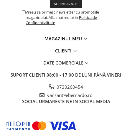
Masini electrice de filetat
Lame de ferastrau cu varf din
Exhaustor pentru aschii metal
carbura
Vreau sa primesc newsletter cu promotiile
magazinului. Afla mai multe in
Politica de
Masini de gaurit cu talpa
Lame de ferăstrău cu acoperire
Confidentialitate
magnetica
TiN
Instalatii de spalare a pieselor
Panze de taiere cu banda verticala
MAGAZINUL MEU
Panze de taiere metal pentru
ferastraie
CLIENTI
Roti de lustruit
DATE COMERCIALE
Standuri pentru ferăstraie cu
bandă
SUPORT CLIENTI
08:00 - 17:00 DE LUNI PÂNĂ VINERI
Standuri pentru mașini de găurit și
0730260454
frezat
vanzari@ebernardo.ro
Standuri pentru mașini de șlefuit
SOCIAL
URMARESTE-NE IN SOCIAL MEDIA
Standuri pentru strunguri metal
Unelte striere