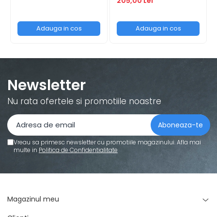
205,00 Lei
Standuri pentru strunguri metal
mm
Unelte striere
Adauga in cos
Adauga in cos
Newsletter
Nu rata ofertele si promotiile noastre
Vreau sa primesc newsletter cu promotiile magazinului. Afla mai
multe in
Politica de Confidentialitate
Magazinul meu