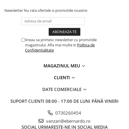
Masini electrice de filetat
Lame de ferastrau cu varf din
Exhaustor pentru aschii metal
carbura
Newsletter
Nu rata ofertele si promotiile noastre
Masini de gaurit cu talpa
Lame de ferăstrău cu acoperire
magnetica
TiN
Instalatii de spalare a pieselor
Panze de taiere cu banda verticala
Vreau sa primesc newsletter cu promotiile
Panze de taiere metal pentru
magazinului. Afla mai multe in
Politica de
ferastraie
Confidentialitate
Roti de lustruit
MAGAZINUL MEU
Standuri pentru ferăstraie cu
bandă
CLIENTI
Standuri pentru mașini de găurit și
frezat
DATE COMERCIALE
Standuri pentru mașini de șlefuit
SUPORT CLIENTI
08:00 - 17:00 DE LUNI PÂNĂ VINERI
Standuri pentru strunguri metal
0730260454
Unelte striere
vanzari@ebernardo.ro
SOCIAL
URMARESTE-NE IN SOCIAL MEDIA