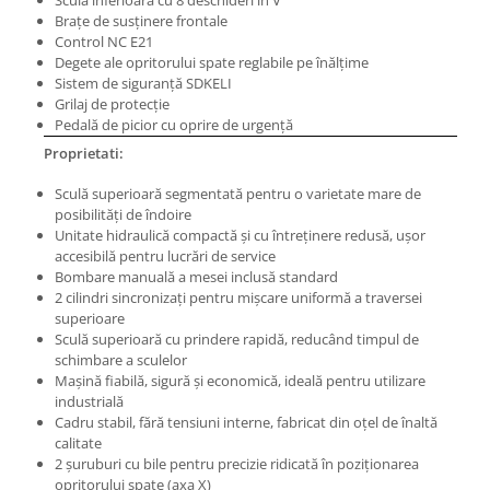
Sculă inferioară cu 8 deschideri în V
Masini pneumatice de filetat
Brațe de susținere frontale
Control NC E21
Masini electrice de filetat
Degete ale opritorului spate reglabile pe înălțime
Exhaustor pentru aschii metal
Sistem de siguranță SDKELI
Grilaj de protecție
Masini de gaurit cu talpa
Pedală de picior cu oprire de urgență
magnetica
Proprietati:
Instalatii de spalare a pieselor
Sculă superioară segmentată pentru o varietate mare de
Accesorii prelucrare metal
posibilități de îndoire
Universale de strung si accesorii
Unitate hidraulică compactă și cu întreținere redusă, ușor
pentru strunguri
accesibilă pentru lucrări de service
Bombare manuală a mesei inclusă standard
Falci pentru 3 bacuri PS3/ PO3
2 cilindri sincronizați pentru mișcare uniformă a traversei
Falci pentru 4 bacuri PS4/ PO4
superioare
Flanșă
Sculă superioară cu prindere rapidă, reducând timpul de
schimbare a sculelor
Fălcile pentru 3-bacuri DK11
Mașină fiabilă, sigură și economică, ideală pentru utilizare
Fălcile pentru 4-bacuri DK12
industrială
Cadru stabil, fără tensiuni interne, fabricat din oțel de înaltă
Mandrine independente
calitate
Mandrină cu 3 fălci din fontă
2 șuruburi cu bile pentru precizie ridicată în poziționarea
Mandrină cu 3 fălci din otel
opritorului spate (axa X)