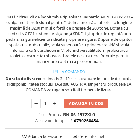
Masini de gaurit cu coloana si cap
de actionare
Presă hidraulică de îndoit tablă tip abkant Bernardo AKPL 3200 x 200 –
Masini de gaurit cu coloana si
echipament profesional pentru îndoirea precisă a tablei cu o lungime
curea de distributie
maximă de 3200 mm și o forță de presare de 200 tone. Dotată cu
Masini de gaurit cu masa
control NC E21, sistem de siguranță SDKELI și oprire de urgență prin
pedală, asigură eficiență ridicată și operare sigură. Dispune de opritor
Masini de gaurit cu stand si
spate cu șurub cu bile, sculă superioară cu prindere rapidă și sculă
coloana
inferioară cu 8 deschideri în V, oferind versatilitate în prelucrarea
Masini de gaurit radiale
tablei. Construcția robustă și brațele de susținere frontale permit
manevrarea optimă a pieselor mari.
Masini de gaurit si frezat
Masini de gaurit cu freza
LA COMANDA
Durata de livrare:
estimativ 3 - 12 zile lucratoare in functie de locatia
Masini de frezat universale
si disponibilitatea stocului IASI sau AUSTRIA, iar pentru produsele LA
Centre de prelucrare verticale CNC
COMANDA va rugam solicitati termen de livrare
Masini de frezat cu batiu
Masini de frezat multifunctionale
ADAUGA IN COS
Masini de frezat universale SERVO
Cod Produs:
BN-06-1972XL0
Masini de frezat verticale
Ai nevoie de ajutor?
0730260454
Masini de slefuit metal
Adauga la Favorite
Cere informatii
Masini de ascutit burghie