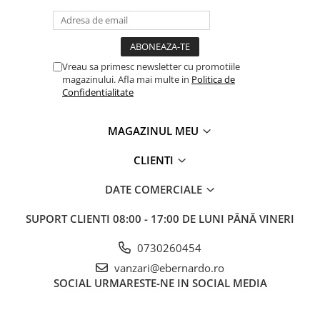
Accesorii utilaje
Accesorii masini de gaurit si frezat
Accesorii pentru ferastraie
Vreau sa primesc newsletter cu promotiile
mecanice cu banda si disc
magazinului. Afla mai multe in
Politica de
Accesorii pentru masini de ascutit
Confidentialitate
Accesorii pentru masini de gaurit
Accesorii pentru masini de slefuit
MAGAZINUL MEU
Accesorii pentru masini de taiat
filete
CLIENTI
Accesorii pentru mașini de găurit
DATE COMERCIALE
magnetice
Accesorii pentru strunguri
SUPORT CLIENTI
08:00 - 17:00 DE LUNI PÂNĂ VINERI
Accesorii polizor umed și uscat
0730260454
Accesorii generale
vanzari@ebernardo.ro
Accesorii masini de slefuit cutite
SOCIAL
URMARESTE-NE IN SOCIAL MEDIA
de gravat
Accesorii pentru mașini de șlefuit