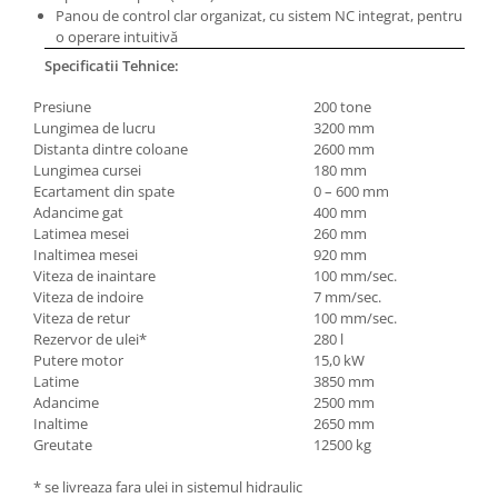
Panou de control clar organizat, cu sistem NC integrat, pentru
Mandrină cu 4 fălci din fontă
o operare intuitivă
Mandrină cu 4 fălci din otel
Specificatii Tehnice:
Seturi de unelte pentru strungarie
Standuri pentru strunguri
Presiune
200 tone
Lungimea de lucru
3200 mm
Instrumente de prindere
Distanta dintre coloane
2600 mm
Dispozitive de prindere pentru
Lungimea cursei
180 mm
unelte
Ecartament din spate
0 – 600 mm
Adancime gat
400 mm
Elemente de prindere mecanică
Latimea mesei
260 mm
Fălci pentru PHV / VHV
Inaltimea mesei
920 mm
Viteza de inaintare
100 mm/sec.
Menghine
Viteza de indoire
7 mm/sec.
Mese rotative / mese inclinabile /
Viteza de retur
100 mm/sec.
Etape XY
Rezervor de ulei*
280 l
Papusa mobila / con de centrare
Putere motor
15,0 kW
Latime
3850 mm
Instrumente de masurare
Adancime
2500 mm
Afisaj digital
Inaltime
2650 mm
Greutate
12500 kg
Bloc ecartament, masurare și
testare
* se livreaza fara ulei in sistemul hidraulic