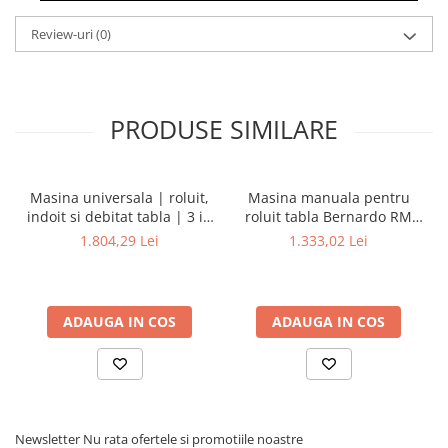
Dispozitiv de testare
Indicatoare înălțime
Review-uri
(0)
Indicator cadran / Baze magnetice
Masurare
Micrometru
PRODUSE SIMILARE
Micrometru de adancime
Micrometru de interior
Nivele
Masina universala | roluit,
Masina manuala pentru
Palpatoare margine
indoit si debitat tabla | 3 in
roluit tabla Bernardo RM
1 - 200
305
Placi de granit de suprafață
1.804,29 Lei
1.333,02 Lei
Prisma
Raportor
Set unelte de masurare
ADAUGA IN COS
ADAUGA IN COS
Instrumente de decupare
metalelor
Instrumente de frezat
Instrumente de găurit
Newsletter
Nu rata ofertele si promotiile noastre
Tarozi si filiere