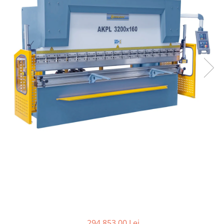
Ferastraie verticale
Strunguri pentru metal
Strunguri CNC
Strunguri cu cutie de viteze
Strunguri cu surub de ghidare
Strunguri de precizie
Strunguri metal cu freza
Strunguri universale
Strunguri universale cu afisaj
digital
Strunguri universale cu viteza
variabila
Masini de gaurit
Masini de gaurit - Vario - cu masa
si coloana
Masini de gaurit cu angrenaj, masa
si coloana
Masini de gaurit cu coloana
294.853,00 Lei