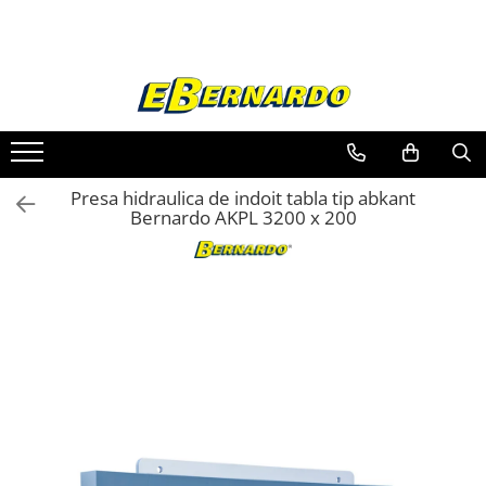
Toate Produsele
Prelucrare metal
Fierastraie pentru metal
Ferastraie mobile pentru metal
Presa hidraulica de indoit tabla tip abkant
Fierastraie prelucrare metal
Bernardo AKPL 3200 x 200
Ferastraie orizontale pentru metal
Ferastraie circulare pentru metal
Dispozitive de sudare pentru panze
panglica
Ferastraie automate cu banda si
doua coloane
Ferastraie metal cu banda si taiere
dubla semiautomate
Ferastraie prelucrare metal cu
banda si taiere dubla