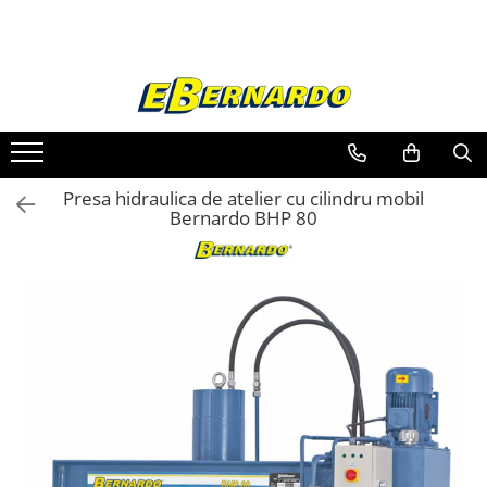
Toate Produsele
Prelucrare metal
Fierastraie pentru metal
Ferastraie mobile pentru metal
Presa hidraulica de atelier cu cilindru mobil
Fierastraie prelucrare metal
Bernardo BHP 80
Ferastraie orizontale pentru metal
Ferastraie circulare pentru metal
Dispozitive de sudare pentru panze
panglica
Ferastraie automate cu banda si
doua coloane
Ferastraie metal cu banda si taiere
dubla semiautomate
Ferastraie prelucrare metal cu
banda si taiere dubla