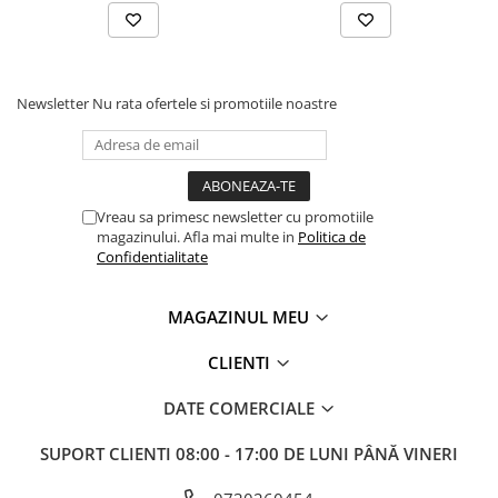
Dispozitiv de testare
Indicatoare înălțime
Indicator cadran / Baze magnetice
Masurare
Newsletter
Nu rata ofertele si promotiile noastre
Micrometru
Micrometru de adancime
Micrometru de interior
Nivele
Vreau sa primesc newsletter cu promotiile
Palpatoare margine
magazinului. Afla mai multe in
Politica de
Confidentialitate
Placi de granit de suprafață
Prisma
MAGAZINUL MEU
Raportor
Set unelte de masurare
CLIENTI
Instrumente de decupare
metalelor
DATE COMERCIALE
Instrumente de frezat
SUPORT CLIENTI
08:00 - 17:00 DE LUNI PÂNĂ VINERI
Instrumente de găurit
Tarozi si filiere