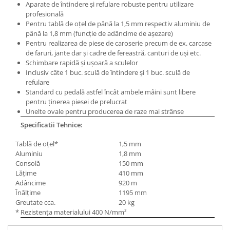
Masini electrice de filetat
Aparate de întindere şi refulare robuste pentru utilizare
Lame de ferastrau cu varf din
profesională
Exhaustor pentru aschii metal
carbura
Pentru tablă de oţel de până la 1,5 mm respectiv aluminiu de
Masini de gaurit cu talpa
până la 1,8 mm (funcţie de adâncime de aşezare)
Lame de ferăstrău cu acoperire
magnetica
Pentru realizarea de piese de caroserie precum de ex. carcase
TiN
de faruri, jante dar şi cadre de fereastră, canturi de uşi etc.
Instalatii de spalare a pieselor
Panze de taiere cu banda verticala
Schimbare rapidă şi uşoară a sculelor
Inclusiv câte 1 buc. sculă de întindere şi 1 buc. sculă de
Panze de taiere metal pentru
refulare
ferastraie
Standard cu pedală astfel încât ambele mâini sunt libere
pentru ţinerea piesei de prelucrat
Roti de lustruit
Unelte ovale pentru producerea de raze mai strânse
Standuri pentru ferăstraie cu
Specificatii Tehnice:
bandă
Tablă de oţel*
1,5 mm
Standuri pentru mașini de găurit și
Aluminiu
1,8 mm
frezat
Consolă
150 mm
Standuri pentru mașini de șlefuit
Lăţime
410 mm
Adâncime
920 m
Standuri pentru strunguri metal
Înălţime
1195 mm
Greutate cca.
20 kg
Unelte striere
* Rezistenţa materialului 400 N/mm²