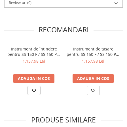
Review-uri
(0)
RECOMANDARI
Instrument de întindere
Instrument de tasare
pentru SS 150 F / SS 150 Pro
pentru SS 150 F / SS 150 Pro
/ SS 40 P
/ SS 40 P
1.157,98 Lei
1.157,98 Lei
ADAUGA IN COS
ADAUGA IN COS
PRODUSE SIMILARE