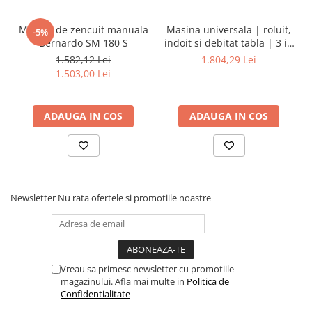
Masina de zencuit manuala
Masina universala | roluit,
-5%
Bernardo SM 180 S
indoit si debitat tabla | 3 in
1 - 200
1.582,12 Lei
1.804,29 Lei
1.503,00 Lei
ADAUGA IN COS
ADAUGA IN COS
Newsletter
Nu rata ofertele si promotiile noastre
Vreau sa primesc newsletter cu promotiile
magazinului. Afla mai multe in
Politica de
Confidentialitate