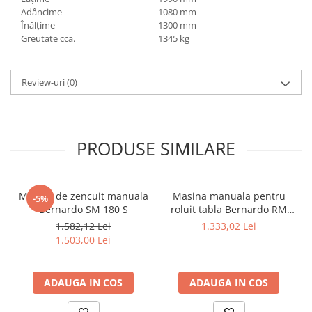
Adâncime
1080 mm
Înălţime
1300 mm
Greutate cca.
1345 kg
Review-uri
(0)
PRODUSE SIMILARE
Masina de zencuit manuala
Masina manuala pentru
-5%
Bernardo SM 180 S
roluit tabla Bernardo RM
305
1.582,12 Lei
1.333,02 Lei
1.503,00 Lei
ADAUGA IN COS
ADAUGA IN COS