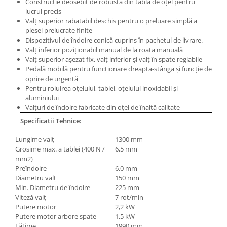
Construcţie deosebit de robustă din tablă de oţel pentru
Masini electrice de filetat
Lame de ferastrau cu varf din
lucrul precis
Exhaustor pentru aschii metal
carbura
Valţ superior rabatabil deschis pentru o preluare simplă a
piesei prelucrate finite
Masini de gaurit cu talpa
Lame de ferăstrău cu acoperire
Dispozitivul de îndoire conică cuprins în pachetul de livrare.
magnetica
TiN
Valţ inferior poziţionabil manual de la roata manuală
Instalatii de spalare a pieselor
Valţ superior aşezat fix, valţ inferior şi valţ în spate reglabile
Panze de taiere cu banda verticala
Pedală mobilă pentru funcţionare dreapta-stânga şi funcţie de
Panze de taiere metal pentru
oprire de urgenţă
ferastraie
Pentru roluirea oţelului, tablei, oţelului inoxidabil şi
aluminiului
Roti de lustruit
Valţuri de îndoire fabricate din oţel de înaltă calitate
Standuri pentru ferăstraie cu
Specificatii Tehnice:
bandă
Lungime valţ
1300 mm
Standuri pentru mașini de găurit și
Grosime max. a tablei (400 N /
6,5 mm
frezat
mm2)
Preîndoire
6,0 mm
Standuri pentru mașini de șlefuit
Diametru valţ
150 mm
Standuri pentru strunguri metal
Min. Diametru de îndoire
225 mm
Viteză valţ
7 rot/min
Unelte striere
Putere motor
2,2 kW
Putere motor arbore spate
1,5 kW
Lăţime
1990 mm