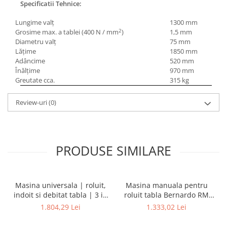
Masini electrice de filetat
Specificatii Tehnice:
Lame de ferastrau cu varf din
Exhaustor pentru aschii metal
carbura
Lungime valţ
1300 mm
Masini de gaurit cu talpa
2
Grosime max. a tablei (400 N / mm
)
1,5 mm
Lame de ferăstrău cu acoperire
magnetica
Diametru valţ
75 mm
TiN
Lăţime
1850 mm
Instalatii de spalare a pieselor
Panze de taiere cu banda verticala
Adâncime
520 mm
Înălţime
970 mm
Panze de taiere metal pentru
Greutate cca.
315 kg
ferastraie
Roti de lustruit
Review-uri
(0)
Standuri pentru ferăstraie cu
bandă
Standuri pentru mașini de găurit și
PRODUSE SIMILARE
frezat
Standuri pentru mașini de șlefuit
Standuri pentru strunguri metal
Masina universala | roluit,
Masina manuala pentru
indoit si debitat tabla | 3 in
roluit tabla Bernardo RM
Unelte striere
1 - 200
305
1.804,29 Lei
1.333,02 Lei