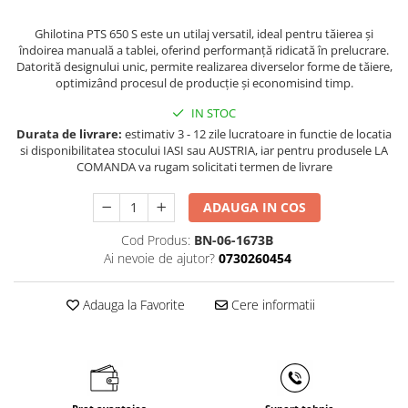
Masini de gaurit cu coloana si cap
de actionare
Ghilotina PTS 650 S este un utilaj versatil, ideal pentru tăierea și
îndoirea manuală a tablei, oferind performanță ridicată în prelucrare.
Masini de gaurit cu coloana si
Datorită designului unic, permite realizarea diverselor forme de tăiere,
curea de distributie
optimizând procesul de producție și economisind timp.
Masini de gaurit cu masa
IN STOC
Masini de gaurit cu stand si
Durata de livrare:
estimativ 3 - 12 zile lucratoare in functie de locatia
coloana
si disponibilitatea stocului IASI sau AUSTRIA, iar pentru produsele LA
Masini de gaurit radiale
COMANDA va rugam solicitati termen de livrare
Masini de gaurit si frezat
ADAUGA IN COS
Masini de gaurit cu freza
Masini de frezat universale
Cod Produs:
BN-06-1673B
Centre de prelucrare verticale CNC
Ai nevoie de ajutor?
0730260454
Masini de frezat cu batiu
Adauga la Favorite
Cere informatii
Masini de frezat multifunctionale
Masini de frezat universale SERVO
Masini de frezat verticale
Masini de slefuit metal
Masini de ascutit burghie