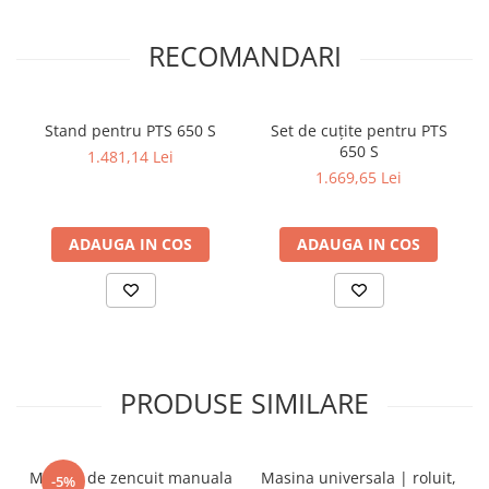
Mandrină cu 4 fălci din fontă
Mandrină cu 4 fălci din otel
RECOMANDARI
Seturi de unelte pentru strungarie
Standuri pentru strunguri
Stand pentru PTS 650 S
Set de cuțite pentru PTS
Instrumente de prindere
650 S
1.481,14 Lei
Dispozitive de prindere pentru
1.669,65 Lei
unelte
Elemente de prindere mecanică
ADAUGA IN COS
ADAUGA IN COS
Fălci pentru PHV / VHV
Menghine
Mese rotative / mese inclinabile /
Etape XY
Papusa mobila / con de centrare
Instrumente de masurare
PRODUSE SIMILARE
Afisaj digital
Bloc ecartament, masurare și
testare
Masina de zencuit manuala
Masina universala | roluit,
-5%