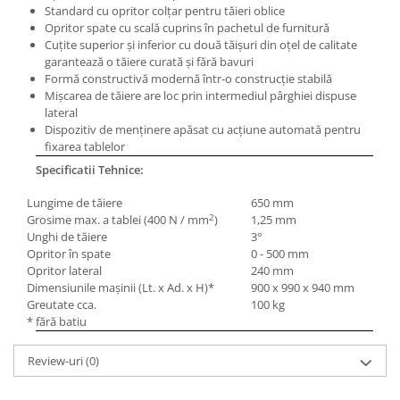
Standard cu opritor colţar pentru tăieri oblice
Masini pneumatice de filetat
Opritor spate cu scală cuprins în pachetul de furnitură
Masini electrice de filetat
Cuţite superior şi inferior cu două tăişuri din oţel de calitate
Exhaustor pentru aschii metal
garantează o tăiere curată şi fără bavuri
Formă constructivă modernă într-o construcţie stabilă
Masini de gaurit cu talpa
Mişcarea de tăiere are loc prin intermediul pârghiei dispuse
magnetica
lateral
Dispozitiv de menţinere apăsat cu acţiune automată pentru
Instalatii de spalare a pieselor
fixarea tablelor
Accesorii prelucrare metal
Specificatii Tehnice:
Universale de strung si accesorii
pentru strunguri
Lungime de tăiere
650 mm
2
Grosime max. a tablei (400 N / mm
)
1,25 mm
Falci pentru 3 bacuri PS3/ PO3
Unghi de tăiere
3°
Falci pentru 4 bacuri PS4/ PO4
Opritor în spate
0 - 500 mm
Opritor lateral
240 mm
Flanșă
Dimensiunile maşinii (Lt. x Ad. x H)*
900 x 990 x 940 mm
Fălcile pentru 3-bacuri DK11
Greutate cca.
100 kg
* fără batiu
Fălcile pentru 4-bacuri DK12
Mandrine independente
Review-uri
(0)
Mandrină cu 3 fălci din fontă
Mandrină cu 3 fălci din otel