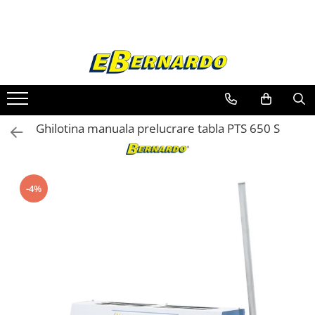
Toate Produsele
Prelucrare metal
Fierastraie pentru metal
Ferastraie mobile pentru metal
Ghilotina manuala prelucrare tabla PTS 650 S
Fierastraie prelucrare metal
Ferastraie orizontale pentru metal
Ferastraie circulare pentru metal
Dispozitive de sudare pentru panze
-4%
panglica
Ferastraie automate cu banda si
doua coloane
Ferastraie metal cu banda si taiere
dubla semiautomate
Ferastraie prelucrare metal cu
banda si taiere dubla