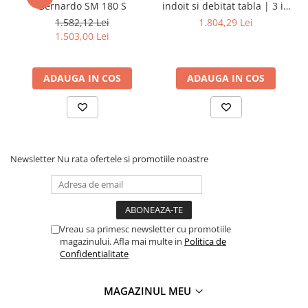
Dispozitiv de testare
Bernardo SM 180 S
indoit si debitat tabla | 3 in
1 - 200
Indicatoare înălțime
1.582,12 Lei
1.804,29 Lei
1.503,00 Lei
Indicator cadran / Baze magnetice
Masurare
Micrometru
ADAUGA IN COS
ADAUGA IN COS
Micrometru de adancime
Micrometru de interior
Nivele
Palpatoare margine
Newsletter
Nu rata ofertele si promotiile noastre
Placi de granit de suprafață
Prisma
Raportor
Set unelte de masurare
Vreau sa primesc newsletter cu promotiile
Instrumente de decupare
magazinului. Afla mai multe in
Politica de
metalelor
Confidentialitate
Instrumente de frezat
Instrumente de găurit
MAGAZINUL MEU
Tarozi si filiere