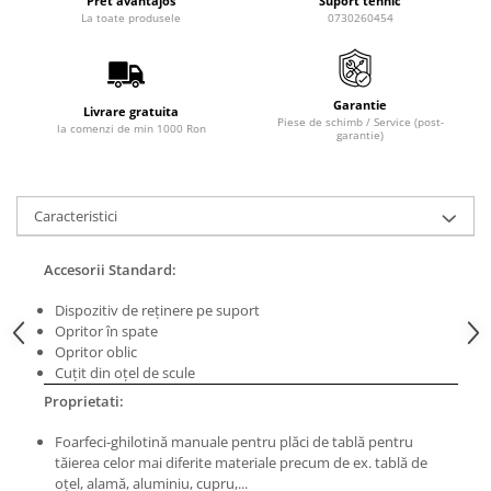
Pret avantajos
Suport tehnic
La toate produsele
0730260454
Masini de lustruit
Masini de polizat bavuri cu perii
Masini de rectificat plan
Garantie
Masini de rectificat plan
Livrare gratuita
Piese de schimb / Service (post-
la comenzi de min 1000 Ron
garantie)
Masini de rectificat rotund
Masini de satinat
Masini de slefuit combinate
Caracteristici
Masini de slefuit cu banda
Masini de slefuit cu disc
Accesorii Standard:
Masini de slefuit cu mediu umed si
uscat
Dispozitiv de reţinere pe suport
Masini de slefuit cutite de gravat
Opritor în spate
Opritor oblic
Masini de tesit
Cuţit din oţel de scule
Masini pentru slefuit tevi
Proprietati:
Masini universale de ascutit
Foarfeci-ghilotină manuale pentru plăci de tablă pentru
Polizoare de banc
tăierea celor mai diferite materiale precum de ex. tablă de
Masini de filetat
oţel, alamă, aluminiu, cupru,...