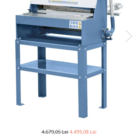
Ferastraie verticale
Strunguri pentru metal
Strunguri CNC
Strunguri cu cutie de viteze
Strunguri cu surub de ghidare
Strunguri de precizie
Strunguri metal cu freza
Strunguri universale
Strunguri universale cu afisaj
digital
Strunguri universale cu viteza
variabila
Masini de gaurit
Masini de gaurit - Vario - cu masa
si coloana
Masini de gaurit cu angrenaj, masa
si coloana
4.679,05 Lei
4.499,08 Lei
Masini de gaurit cu coloana