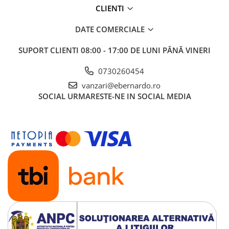
CLIENTI
Accesorii utilaje
Accesorii masini de gaurit si frezat
DATE COMERCIALE
Accesorii pentru ferastraie
SUPORT CLIENTI
08:00 - 17:00 DE LUNI PÂNĂ VINERI
mecanice cu banda si disc
Accesorii pentru masini de ascutit
0730260454
Accesorii pentru masini de gaurit
vanzari@ebernardo.ro
Accesorii pentru masini de slefuit
SOCIAL
URMARESTE-NE IN SOCIAL MEDIA
Accesorii pentru masini de taiat
filete
Accesorii pentru mașini de găurit
magnetice
Accesorii pentru strunguri
Accesorii polizor umed și uscat
Accesorii generale
Accesorii masini de slefuit cutite
de gravat
Accesorii pentru mașini de șlefuit