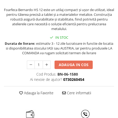
Masini motorizate de roluit tabla
Capete de gaurit
Masini de gaurit cu coloana si
Micrometru de adancime
Strunguri cu dispozitiv de copiere
Masini de zencuit
Foarfeca Bernardo HS 12 este un utilaj compact și ușor de utilizat, ideal
Accesorii si consumabile masina
curea de distributie
Micrometru de interior
Strunguri pentru lemn
pentru tăierea precisă a tablei și a materialelor metalice. Construcția
de slefuit si ascutit
Masini pentru caneluri
Masini de gaurit cu masa
robustă asigură durabilitate și stabilitate, fiind potrivită pentru
Nivele
Masini de gaurit, scobit si
Accesorii pentru masinile de
atelierele care necesită o soluție eficientă pentru prelucrarea
Masini de gaurit cu stand si
Masini pentru indoit metale
mortezat
Palpatoare margine
metalului.
ascutit si slefuit
coloana
Dispozitive pentru indoire colturi
Placi de granit de suprafață
Masini de gaurit multiplu
Benzi de slefuit pentru lemn
Masini de gaurit radiale
IN STOC
Dispozitive universale pentru
Prisma
Masini de gaurit pentru balamale
Discuri cu perii din oțel
Masini de gaurit si frezat
Durata de livrare:
estimativ 3 - 12 zile lucratoare in functie de locatia
indoire
Raportor
Masini de mortezat
si disponibilitatea stocului IASI sau AUSTRIA, iar pentru produsele LA
Discuri de slefuit pentru lemn
Masini de gaurit cu freza
Masini pentru tesit muchii
COMANDA va rugam solicitati termen de livrare
Set unelte de masurare
Masini frezat caneluri - canal de
Discuri de şlefuire pentru lemn
Masini de frezat universale
Masini pentru indoit tevi
pana
Instrumente de decupare
Discuri de șlefuit
ADAUGA IN COS
Centre de prelucrare verticale CNC
metalelor
Prese
Masini pentru gaurit
Discuri de șlefuit pentru polizor
Masini de frezat cu batiu
Aspirare
Cod Produs:
BN-06-1580
Instrumente de frezat
Prese cu dorn
banc
Masini de frezat multifunctionale
Ai nevoie de ajutor?
0730260454
Instrumente de găurit
Prese de atelier pneumatice
Ciclon interceptor
Pasta de lustruit
Masini de frezat universale SERVO
Tarozi si filiere
Prese hidraulice de atelier cu
Exhaustoare ciclon
Set de lustruit
Masini de frezat verticale
Adauga la Favorite
Cere informatii
cilindru fix
Accesorii utilaje
Exhaustoare cu cartus de filtrare
Accesorii si consumabile strung
Masini de slefuit metal
Prese hidraulice de atelier cu
pentru lemn
Exhaustoare masa
Accesorii masini de gaurit si frezat
cilindru mobil
Masini de ascutit burghie
Accesorii pentru strunguri
Exhaustoare mobile
Accesorii pentru ferastraie
Prese hidraulice de indoit tabla tip
Masini de lustruit
mecanice cu banda si disc
Prindere mandrine
Exhaustoare radiale
abkant