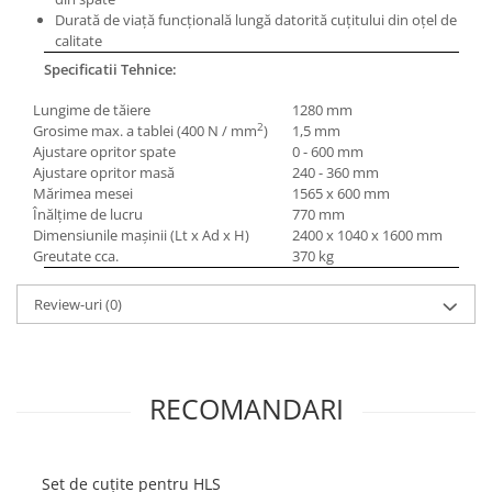
Masini pneumatice de filetat
Durată de viaţă funcţională lungă datorită cuţitului din oţel de
calitate
Masini electrice de filetat
Specificatii Tehnice:
Exhaustor pentru aschii metal
Masini de gaurit cu talpa
Lungime de tăiere
1280 mm
magnetica
2
Grosime max. a tablei (400 N / mm
)
1,5 mm
Ajustare opritor spate
0 - 600 mm
Instalatii de spalare a pieselor
Ajustare opritor masă
240 - 360 mm
Mărimea mesei
1565 x 600 mm
Accesorii prelucrare metal
Înălţime de lucru
770 mm
Universale de strung si accesorii
Dimensiunile maşinii (Lt x Ad x H)
2400 x 1040 x 1600 mm
pentru strunguri
Greutate cca.
370 kg
Falci pentru 3 bacuri PS3/ PO3
Review-uri
(0)
Falci pentru 4 bacuri PS4/ PO4
Flanșă
Fălcile pentru 3-bacuri DK11
Fălcile pentru 4-bacuri DK12
RECOMANDARI
Mandrine independente
Mandrină cu 3 fălci din fontă
Mandrină cu 3 fălci din otel
Set de cuțite pentru HLS