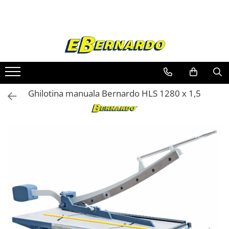
Toate Produsele
Prelucrare metal
Fierastraie pentru metal
Ferastraie mobile pentru metal
Ghilotina manuala Bernardo HLS 1280 x 1,5
Fierastraie prelucrare metal
Ferastraie orizontale pentru metal
Ferastraie circulare pentru metal
Dispozitive de sudare pentru panze
panglica
Ferastraie automate cu banda si
doua coloane
Ferastraie metal cu banda si taiere
dubla semiautomate
Ferastraie prelucrare metal cu
banda si taiere dubla