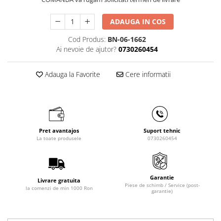
Masini de gaurit cu coloana si cap
de actionare
ADAUGA IN COS
Masini de gaurit cu coloana si
curea de distributie
Cod Produs:
BN-06-1662
Ai nevoie de ajutor?
0730260454
Masini de gaurit cu masa
Masini de gaurit cu stand si
coloana
Adauga la Favorite
Cere informatii
Masini de gaurit radiale
Masini de gaurit si frezat
Masini de gaurit cu freza
Masini de frezat universale
Pret avantajos
Suport tehnic
La toate produsele
0730260454
Centre de prelucrare verticale CNC
Masini de frezat cu batiu
Masini de frezat multifunctionale
Garantie
Masini de frezat universale SERVO
Livrare gratuita
Piese de schimb / Service (post-
la comenzi de min 1000 Ron
Masini de frezat verticale
garantie)
Masini de slefuit metal
Masini de ascutit burghie