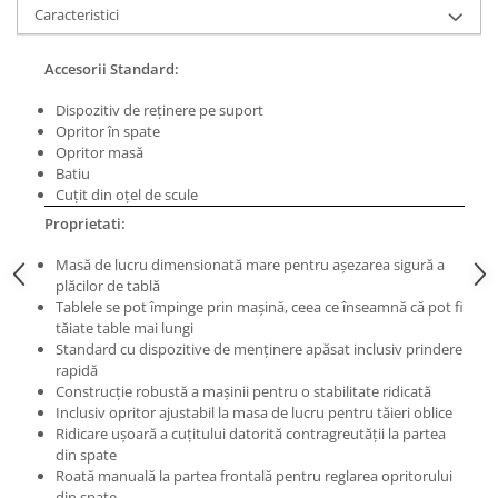
Caracteristici
Masini de lustruit
Masini de polizat bavuri cu perii
Accesorii Standard:
Masini de rectificat plan
Dispozitiv de reţinere pe suport
Masini de rectificat plan
Opritor în spate
Masini de rectificat rotund
Opritor masă
Masini de satinat
Batiu
Cuţit din oţel de scule
Masini de slefuit combinate
Proprietati:
Masini de slefuit cu banda
Masini de slefuit cu disc
Masă de lucru dimensionată mare pentru aşezarea sigură a
Masini de slefuit cu mediu umed si
plăcilor de tablă
Tablele se pot împinge prin maşină, ceea ce înseamnă că pot fi
uscat
tăiate table mai lungi
Masini de slefuit cutite de gravat
Standard cu dispozitive de menţinere apăsat inclusiv prindere
Masini de tesit
rapidă
Construcţie robustă a maşinii pentru o stabilitate ridicată
Masini pentru slefuit tevi
Inclusiv opritor ajustabil la masa de lucru pentru tăieri oblice
Masini universale de ascutit
Ridicare uşoară a cuţitului datorită contragreutăţii la partea
Polizoare de banc
din spate
Roată manuală la partea frontală pentru reglarea opritorului
Masini de filetat
din spate