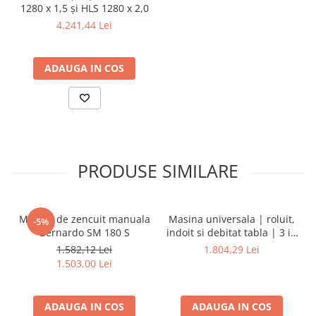
1280 x 1,5 și HLS 1280 x 2,0
Mandrină cu 4 fălci din fontă
4.241,44 Lei
Mandrină cu 4 fălci din otel
Seturi de unelte pentru strungarie
Standuri pentru strunguri
ADAUGA IN COS
Instrumente de prindere
Dispozitive de prindere pentru
unelte
Elemente de prindere mecanică
Fălci pentru PHV / VHV
PRODUSE SIMILARE
Menghine
Mese rotative / mese inclinabile /
Etape XY
Masina de zencuit manuala
Masina universala | roluit,
-5%
Papusa mobila / con de centrare
Bernardo SM 180 S
indoit si debitat tabla | 3 in
1 - 200
Instrumente de masurare
1.582,12 Lei
1.804,29 Lei
1.503,00 Lei
Afisaj digital
Bloc ecartament, masurare și
testare
ADAUGA IN COS
ADAUGA IN COS