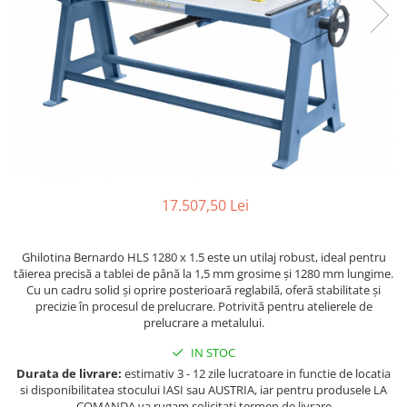
Ferastraie verticale
Strunguri pentru metal
Strunguri CNC
Strunguri cu cutie de viteze
Strunguri cu surub de ghidare
Strunguri de precizie
Strunguri metal cu freza
Strunguri universale
Strunguri universale cu afisaj
17.507,50 Lei
digital
Strunguri universale cu viteza
Ghilotina Bernardo HLS 1280 x 1.5 este un utilaj robust, ideal pentru
variabila
tăierea precisă a tablei de până la 1,5 mm grosime și 1280 mm lungime.
Masini de gaurit
Cu un cadru solid și oprire posterioară reglabilă, oferă stabilitate și
precizie în procesul de prelucrare. Potrivită pentru atelierele de
Masini de gaurit - Vario - cu masa
prelucrare a metalului.
si coloana
Masini de gaurit cu angrenaj, masa
IN STOC
si coloana
Durata de livrare:
estimativ 3 - 12 zile lucratoare in functie de locatia
si disponibilitatea stocului IASI sau AUSTRIA, iar pentru produsele LA
Masini de gaurit cu coloana
COMANDA va rugam solicitati termen de livrare