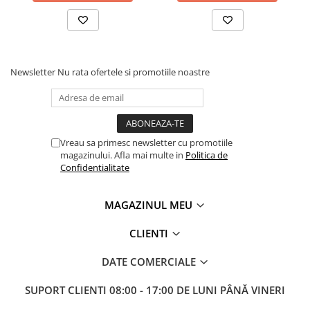
Dispozitiv de testare
Indicatoare înălțime
Indicator cadran / Baze magnetice
Masurare
Newsletter
Nu rata ofertele si promotiile noastre
Micrometru
Micrometru de adancime
Micrometru de interior
Nivele
Vreau sa primesc newsletter cu promotiile
Palpatoare margine
magazinului. Afla mai multe in
Politica de
Placi de granit de suprafață
Confidentialitate
Prisma
Raportor
MAGAZINUL MEU
Set unelte de masurare
CLIENTI
Instrumente de decupare
metalelor
DATE COMERCIALE
Instrumente de frezat
SUPORT CLIENTI
08:00 - 17:00 DE LUNI PÂNĂ VINERI
Instrumente de găurit
Tarozi si filiere