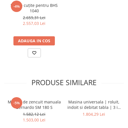
Set de cuțite pentru BHS
-4%
1040
2.659,31 Lei
2.557,03 Lei
ADAUGA IN COS
PRODUSE SIMILARE
Masina de zencuit manuala
Masina universala | roluit,
-5%
Bernardo SM 180 S
indoit si debitat tabla | 3 in
1 - 200
1.582,12 Lei
1.804,29 Lei
1.503,00 Lei