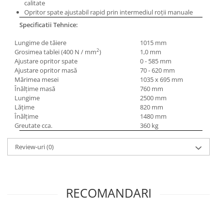
Masini electrice de filetat
calitate
Lame de ferastrau cu varf din
Opritor spate ajustabil rapid prin intermediul roţii manuale
Exhaustor pentru aschii metal
carbura
Specificatii Tehnice:
Masini de gaurit cu talpa
Lame de ferăstrău cu acoperire
magnetica
TiN
Lungime de tăiere
1015 mm
2
Grosimea tablei (400 N / mm
)
1,0 mm
Instalatii de spalare a pieselor
Panze de taiere cu banda verticala
Ajustare opritor spate
0 - 585 mm
Ajustare opritor masă
70 - 620 mm
Panze de taiere metal pentru
Mărimea mesei
1035 x 695 mm
ferastraie
Înălţime masă
760 mm
Roti de lustruit
Lungime
2500 mm
Lăţime
820 mm
Standuri pentru ferăstraie cu
Înălţime
1480 mm
bandă
Greutate cca.
360 kg
Standuri pentru mașini de găurit și
frezat
Review-uri
(0)
Standuri pentru mașini de șlefuit
Standuri pentru strunguri metal
RECOMANDARI
Unelte striere