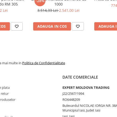
-28%
rdo RM 305
1000
774
2 Lei
3.514,33 Lei
2.541,00 Lei
COS
ADAUGA IN COS
ADAUGA I
la mai multe in
Politica de Confidentialitate
DATE COMERCIALE
 plata
EXPERT MOLDOVA TRADING
 retur
J22/2567/1994
produselor
RO6448209
Bulevardul NICOLAE IORGA NR. 38A
Municipiul Iasi, Judet Iasi
Iasi, Iasi