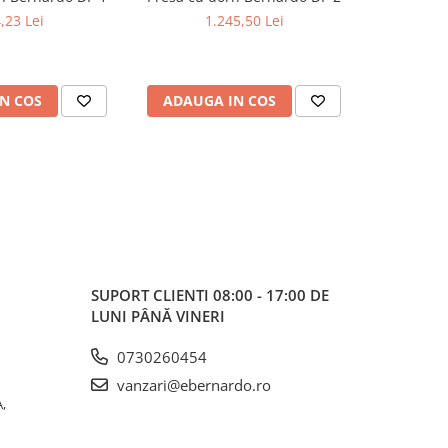
,23 Lei
1.245,50 Lei
1
N COS
ADAUGA IN COS
ADAUG
SUPORT CLIENTI
08:00 - 17:00 DE
LUNI PÂNĂ VINERI
0730260454
vanzari@ebernardo.ro
,