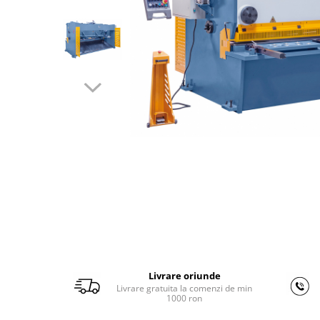
Ferastraie verticale
Strunguri pentru metal
Strunguri CNC
Strunguri cu cutie de viteze
Strunguri cu surub de ghidare
Strunguri de precizie
Strunguri metal cu freza
Strunguri universale
Strunguri universale cu afisaj
digital
Strunguri universale cu viteza
variabila
Masini de gaurit
Masini de gaurit - Vario - cu masa
si coloana
Livrare oriunde
Masini de gaurit cu angrenaj, masa
Livrare gratuita la comenzi de min
si coloana
1000 ron
Masini de gaurit cu coloana