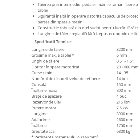
Tăierea prin intermediul pedalei, mâinile rămân libere 
Masini de lustruit
tablei
Masini de polizat bavuri cu perii
Siguranţă înaltă în operare datorită capacului de protecţi
partea din spate a maşinii
Masini de rectificat plan
Construcţie robustă din oţel sudat pentru lucrări fără 
Masini de rectificat plan
Lungime de tăiere reglabilă fără trepte, economie de ti
Masini de rectificat rotund
Specificatii Tehnice:
Masini de satinat
Lungime de tăiere
3200 mm
Masini de slefuit combinate
Grosime max. a tablei *
6 mm
Unghi de tăiere
0,5° - 1,5°
Masini de slefuit cu banda
Opritor în spate motorizat
20 - 600 m
Masini de slefuit cu disc
Curse / min
14 - 35
Numărul de dispozitivelor de reţinere
14 buc.
Masini de slefuit cu mediu umed si
Consolă
150 mm
uscat
Înălţime masă
800 mm
Masini de slefuit cutite de gravat
Braţe de aşezare
4 buc.
Masini de tesit
Rezervor de ulei
215 litri
Putere motor
7,5 kW
Masini pentru slefuit tevi
Lungime
3900 mm
Masini universale de ascutit
Adâncime
2600 mm
Polizoare de banc
Înălţime
1750 mm
Greutate cca.
6800 kg
Masini de filetat
* Rezistenţa materialului 400 N/mm²