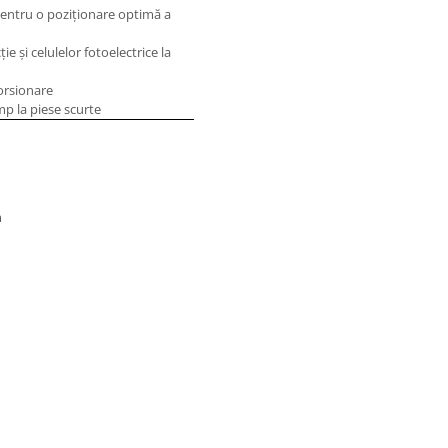
pentru o poziţionare optimă a
e şi celulelor fotoelectrice la
torsionare
mp la piese scurte
m