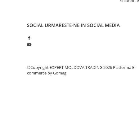
Solutionare
Dispozitiv de testare
Indicatoare înălțime
Indicator cadran / Baze magnetice
SOCIAL
URMARESTE-NE IN SOCIAL MEDIA
Masurare
Micrometru
Micrometru de adancime
Micrometru de interior
Nivele
Palpatoare margine
©Copyright EXPERT MOLDOVA TRADING 2026
Platforma E-
commerce by Gomag
Placi de granit de suprafață
Prisma
Raportor
Set unelte de masurare
Instrumente de decupare
metalelor
Instrumente de frezat
Instrumente de găurit
Tarozi si filiere