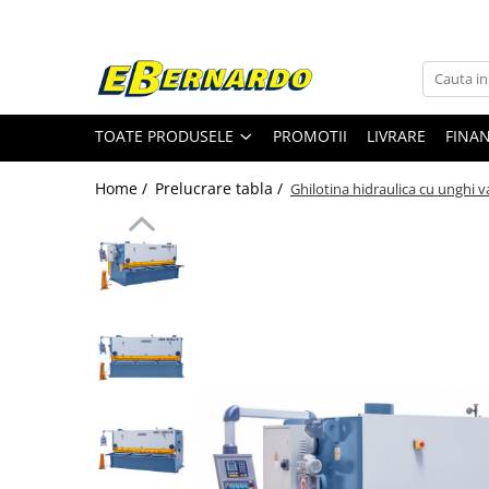
Toate Produsele
Prelucrare metal
TOATE PRODUSELE
PROMOTII
LIVRARE
FINA
Fierastraie pentru metal
Ferastraie mobile pentru metal
Home /
Prelucrare tabla /
Ghilotina hidraulica cu unghi 
Fierastraie prelucrare metal
Ferastraie orizontale pentru metal
Ferastraie circulare pentru metal
Dispozitive de sudare pentru panze
panglica
Ferastraie automate cu banda si
doua coloane
Ferastraie metal cu banda si taiere
dubla semiautomate
Ferastraie prelucrare metal cu
banda si taiere dubla