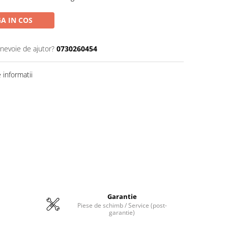
A IN COS
 nevoie de ajutor?
0730260454
informatii
Garantie
Piese de schimb / Service (post-
garantie)