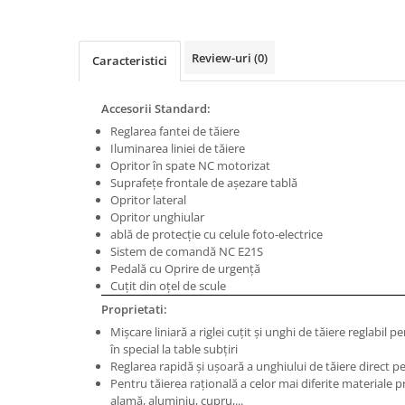
Masini de gaurit cu coloana si cap
de actionare
Masini de gaurit cu coloana si
Review-uri
(0)
Caracteristici
curea de distributie
Masini de gaurit cu masa
Accesorii Standard:
Masini de gaurit cu stand si
Reglarea fantei de tăiere
coloana
Iluminarea liniei de tăiere
Masini de gaurit radiale
Opritor în spate NC motorizat
Masini de gaurit si frezat
Suprafeţe frontale de aşezare tablă
Opritor lateral
Masini de gaurit cu freza
Opritor unghiular
Masini de frezat universale
ablă de protecţie cu celule foto-electrice
Sistem de comandă NC E21S
Centre de prelucrare verticale CNC
Pedală cu Oprire de urgenţă
Masini de frezat cu batiu
Cuţit din oţel de scule
Masini de frezat multifunctionale
Proprietati:
Masini de frezat universale SERVO
Mişcare liniară a riglei cuţit şi unghi de tăiere reglabil 
în special la table subţiri
Masini de frezat verticale
Reglarea rapidă și ușoară a unghiului de tăiere direct
Masini de slefuit metal
Pentru tăierea raţională a celor mai diferite materiale p
alamă, aluminiu, cupru,...
Masini de ascutit burghie