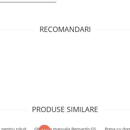
RECOMANDARI
PRODUSE SIMILARE
pentru roluit
Ghilotina manuala Bernardo GS
Presa cu dor