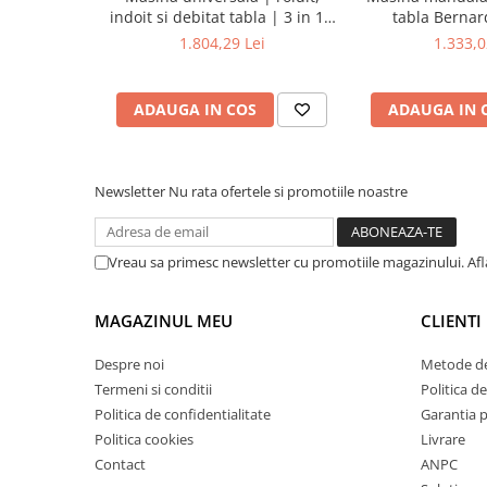
indoit si debitat tabla | 3 in 1 -
tabla Berna
Mandrină cu 4 fălci din fontă
200
1.804,29 Lei
1.333,0
Mandrină cu 4 fălci din otel
Seturi de unelte pentru strungarie
Standuri pentru strunguri
ADAUGA IN COS
ADAUGA IN 
Instrumente de prindere
Dispozitive de prindere pentru
unelte
Newsletter
Nu rata ofertele si promotiile noastre
Elemente de prindere mecanică
Fălci pentru PHV / VHV
Vreau sa primesc newsletter cu promotiile magazinului. Af
Menghine
Mese rotative / mese inclinabile /
MAGAZINUL MEU
CLIENTI
Etape XY
Papusa mobila / con de centrare
Despre noi
Metode de
Instrumente de masurare
Termeni si conditii
Politica de
Afisaj digital
Politica de confidentialitate
Garantia 
Politica cookies
Livrare
Bloc ecartament, masurare și
testare
Contact
ANPC