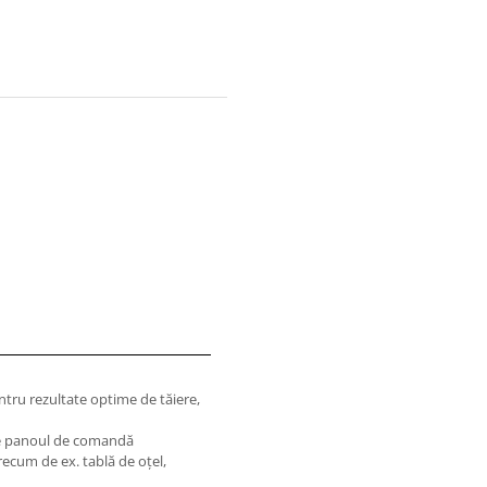
pentru rezultate optime de tăiere,
 pe panoul de comandă
recum de ex. tablă de oţel,