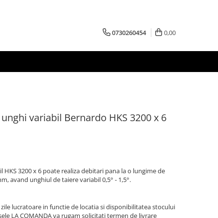
0730260454
0,00
u unghi variabil Bernardo HKS 3200 x 6
il HKS 3200 x 6 poate realiza debitari pana la o lungime de
 avand unghiul de taiere variabil 0,5° - 1,5°.
zile lucratoare in functie de locatia si disponibilitatea stocului
sele LA COMANDA va rugam solicitati termen de livrare