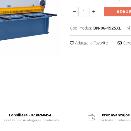
ADAUG
Cod Produs:
BN-06-1925XL
Ai
Adauga la Favorite
Cere 
Consiliere - 0730260454
Pret avantajos
Suport tehnic in alegerea produsului
La toate produsele