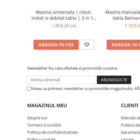
Masini de lustruit
Masina universala | roluit,
Masina manuala 
Masini de polizat bavuri cu perii
indoit si debitat tabla | 3 in 1 -
tabla Berna
Masini de rectificat plan
200
1.804,29 Lei
1.333,0
Masini de rectificat plan
Masini de rectificat rotund
ADAUGA IN COS
ADAUGA IN 
Masini de satinat
Masini de slefuit combinate
Masini de slefuit cu banda
Newsletter
Nu rata ofertele si promotiile noastre
Masini de slefuit cu disc
Masini de slefuit cu mediu umed si
uscat
Vreau sa primesc newsletter cu promotiile magazinului. Af
Masini de slefuit cutite de gravat
Masini de tesit
MAGAZINUL MEU
CLIENTI
Masini pentru slefuit tevi
Despre noi
Metode de
Masini universale de ascutit
Termeni si conditii
Politica de
Polizoare de banc
Politica de confidentialitate
Garantia 
Masini de filetat
Politica cookies
Livrare