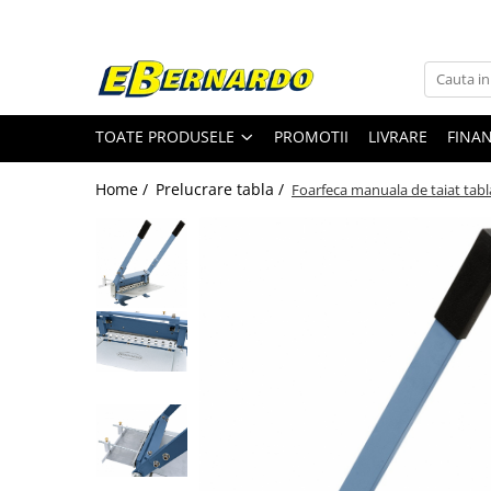
Toate Produsele
Prelucrare metal
TOATE PRODUSELE
PROMOTII
LIVRARE
FINA
Fierastraie pentru metal
Ferastraie mobile pentru metal
Home /
Prelucrare tabla /
Foarfeca manuala de taiat tabl
Fierastraie prelucrare metal
Ferastraie orizontale pentru metal
Ferastraie circulare pentru metal
Dispozitive de sudare pentru panze
panglica
Ferastraie automate cu banda si
doua coloane
Ferastraie metal cu banda si taiere
dubla semiautomate
Ferastraie prelucrare metal cu
banda si taiere dubla