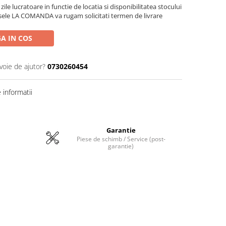
zile lucratoare in functie de locatia si disponibilitatea stocului
sele LA COMANDA va rugam solicitati termen de livrare
A IN COS
voie de ajutor?
0730260454
informatii
Garantie
Piese de schimb / Service (post-
garantie)