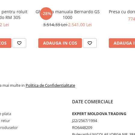
pentru roluit
Ghilotina manuala Bernardo GS
Presa cu dor
-28%
rdo RM 305
1000
774
2 Lei
3.514,33 Lei
2.541,00 Lei
COS
ADAUGA IN COS
ADAUGA I
la mai multe in
Politica de Confidentialitate
DATE COMERCIALE
 plata
EXPERT MOLDOVA TRADING
 retur
J22/2567/1994
produselor
RO6448209
Bulevardul NICOLAE IORGA NR. 38A