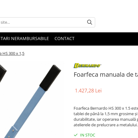
NTARI NERAMBURSABILE
CONTACT
a HS 300 x 1,5
Foarfeca manuala de ta
1.427,28 Lei
Foarfeca Bernardo HS 300 x 1.5 este 
tablei de până la 1,5 mm grosime și
durabilitate, iar operarea manuală 
atelierele de prelucrare a metalului.
IN STOC