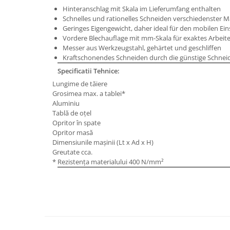
Masini de gaurit cu coloana si cap
Hinteranschlag mit Skala im Lieferumfang enthalten
de actionare
Schnelles und rationelles Schneiden verschiedenster Ma
Geringes Eigengewicht, daher ideal für den mobilen Ein
Masini de gaurit cu coloana si
Vordere Blechauflage mit mm-Skala für exaktes Arbeit
curea de distributie
Messer aus Werkzeugstahl, gehärtet und geschliffen
Masini de gaurit cu masa
Kraftschonendes Schneiden durch die günstige Schne
Masini de gaurit cu stand si
Specificatii Tehnice:
coloana
Lungime de tăiere
Masini de gaurit radiale
Grosimea max. a tablei*
Masini de gaurit si frezat
Aluminiu
Tablă de oţel
Masini de gaurit cu freza
Opritor în spate
Masini de frezat universale
Opritor masă
Dimensiunile maşinii (Lt x Ad x H)
Centre de prelucrare verticale CNC
Greutate cca.
Masini de frezat cu batiu
* Rezistenţa materialului 400 N/mm²
Masini de frezat multifunctionale
Masini de frezat universale SERVO
Masini de frezat verticale
Masini de slefuit metal
Masini de ascutit burghie