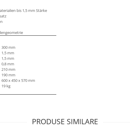
terialien bis 1,5 mm Stärke
satz
en
idengeometrie
300 mm
1,5 mm
1,5 mm
0,8 mm
210 mm
190 mm
600 x 450 x 570 mm
19 kg
PRODUSE SIMILARE