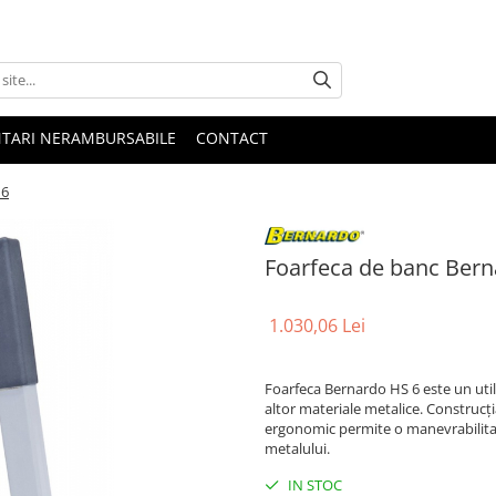
NTARI NERAMBURSABILE
CONTACT
 6
Foarfeca de banc Bern
1.030,06 Lei
Foarfeca Bernardo HS 6 este un utila
altor materiale metalice. Construcția
ergonomic permite o manevrabilitate
metalului.
IN STOC