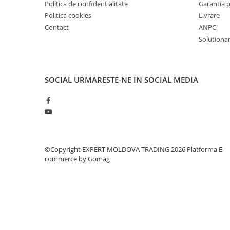
Politica de confidentialitate
Garantia 
Mandrină cu 4 fălci din fontă
Politica cookies
Livrare
Mandrină cu 4 fălci din otel
Contact
ANPC
Seturi de unelte pentru strungarie
Solutionare
Standuri pentru strunguri
Instrumente de prindere
Dispozitive de prindere pentru
SOCIAL
URMARESTE-NE IN SOCIAL MEDIA
unelte
Elemente de prindere mecanică
Fălci pentru PHV / VHV
Menghine
Mese rotative / mese inclinabile /
©Copyright EXPERT MOLDOVA TRADING 2026
Platforma E-
Etape XY
commerce by Gomag
Papusa mobila / con de centrare
Instrumente de masurare
Afisaj digital
Bloc ecartament, masurare și
testare