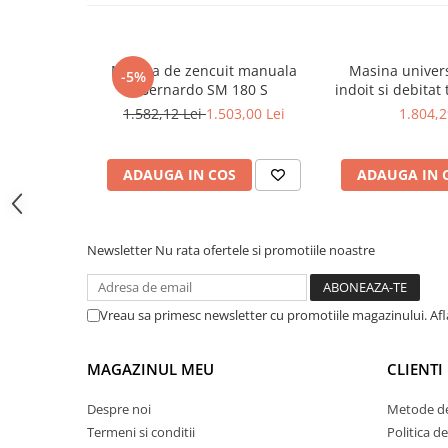
Masini pneumatice de filetat
Masini electrice de filetat
Exhaustor pentru aschii metal
Masina de zencuit manuala
Masina universa
-5%
Bernardo SM 180 S
indoit si debitat 
Masini de gaurit cu talpa
20
1.582,12 Lei
1.503,00 Lei
1.804,2
magnetica
Instalatii de spalare a pieselor
ADAUGA IN COS
ADAUGA IN 
Accesorii prelucrare metal
Universale de strung si accesorii
pentru strunguri
Newsletter
Nu rata ofertele si promotiile noastre
Falci pentru 3 bacuri PS3/ PO3
Falci pentru 4 bacuri PS4/ PO4
Flanșă
Vreau sa primesc newsletter cu promotiile magazinului. Af
Fălcile pentru 3-bacuri DK11
Fălcile pentru 4-bacuri DK12
MAGAZINUL MEU
CLIENTI
Mandrine independente
Despre noi
Metode de
Mandrină cu 3 fălci din fontă
Termeni si conditii
Politica de
Mandrină cu 3 fălci din otel