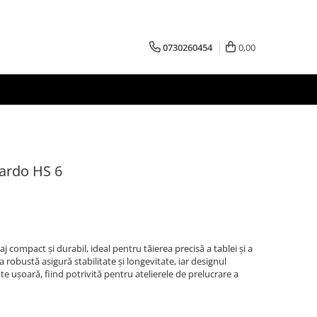
0730260454
0,00
ardo HS 6
j compact și durabil, ideal pentru tăierea precisă a tablei și a
 robustă asigură stabilitate și longevitate, iar designul
 ușoară, fiind potrivită pentru atelierele de prelucrare a