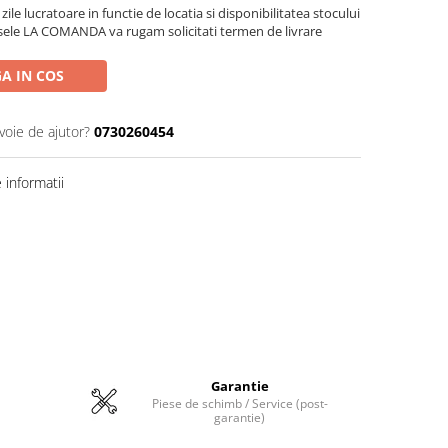
zile lucratoare in functie de locatia si disponibilitatea stocului
sele LA COMANDA va rugam solicitati termen de livrare
A IN COS
voie de ajutor?
0730260454
informatii
Garantie
Piese de schimb / Service (post-
garantie)