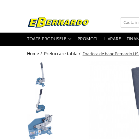
Toate Produsele
Prelucrare metal
TOATE PRODUSELE
PROMOTII
LIVRARE
FINA
Fierastraie pentru metal
Ferastraie mobile pentru metal
Home /
Prelucrare tabla /
Foarfeca de banc Bernardo HS
Fierastraie prelucrare metal
Ferastraie orizontale pentru metal
Ferastraie circulare pentru metal
Dispozitive de sudare pentru panze
panglica
Ferastraie automate cu banda si
doua coloane
Ferastraie metal cu banda si taiere
dubla semiautomate
Ferastraie prelucrare metal cu
banda si taiere dubla