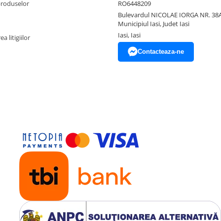
produselor
RO6448209
Bulevardul NICOLAE IORGA NR. 38A
Municipiul Iasi, Judet Iasi
Iasi, Iasi
a litigiilor
Contacteaza-ne