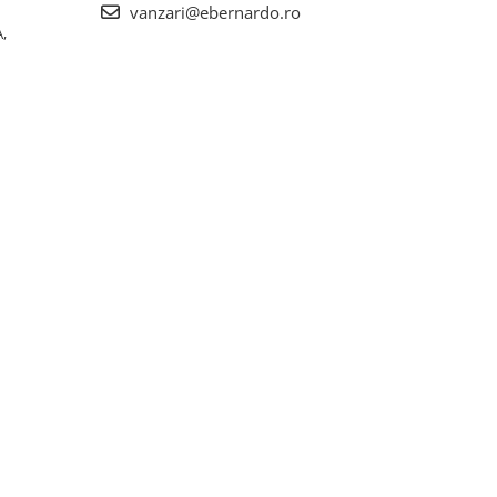
vanzari@ebernardo.ro
,