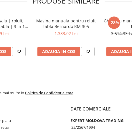
PRODUSE SIMILARE
la | roluit,
Masina manuala pentru roluit
Ghilotina man
-28%
tabla | 3 in 1 -
tabla Bernardo RM 305
0
9 Lei
1.333,02 Lei
3.514,33 L
COS
ADAUGA IN COS
ADAUGA I
la mai multe in
Politica de Confidentialitate
DATE COMERCIALE
 plata
EXPERT MOLDOVA TRADING
 retur
J22/2567/1994