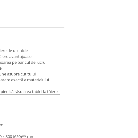
liere de ucenicie
tăiere avantajoase
 fixarea pe bancul de lucru
e
bune asupra cuţitului
eparare exactă a materialului
iedică răsucirea tablei la tăiere
mm
0 x 300 (650)** mm