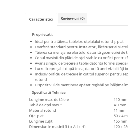
Masini de gaurit cu coloana si cap
de actionare
Masini de gaurit cu coloana si
Review-uri
(0)
Caracteristici
curea de distributie
Masini de gaurit cu masa
Proprietati:
Masini de gaurit cu stand si
Ideal pentru tăierea tablelor, oţelulului rotund şi plat
coloana
Foarfecă standard pentru instalatori, lăcătuşeriei şi ate
Masini de gaurit radiale
Tăierea cu menajarea efortului datorită geometriei de 
Masini de gaurit si frezat
Copul maşinii din plăci de oţel stabile cu orificii pentru
Avans simplu de trecere a tablei datorită formei special
Masini de gaurit cu freza
Lucrul ireproşabil după trasaj datorită unei vizibilităţi 
Masini de frezat universale
Inclusiv orificiu de trecere în cuţitul superior pentru s
rotund
Centre de prelucrare verticale CNC
Dispozitivul de menţinere apăsat reglabil pe înălţime împ
Masini de frezat cu batiu
Specificatii Tehnice:
Masini de frezat multifunctionale
Lungime max. de tăiere
110 mm
Masini de frezat universale SERVO
Tablă de oţel max.*
4,0 mm
Material rotund
11 mm
Masini de frezat verticale
Oţel plat
50 x 4 
Masini de slefuit metal
Lungime cuţit
155 mm
Dimensiunile maşinii (Lt x Ad x H)
120 x 28
Masini de ascutit burghie