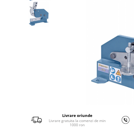
Ferastraie verticale
Strunguri pentru metal
Strunguri CNC
Strunguri cu cutie de viteze
Strunguri cu surub de ghidare
Strunguri de precizie
Strunguri metal cu freza
Strunguri universale
Strunguri universale cu afisaj
digital
Strunguri universale cu viteza
variabila
Masini de gaurit
Masini de gaurit - Vario - cu masa
si coloana
Livrare oriunde
Masini de gaurit cu angrenaj, masa
Livrare gratuita la comenzi de min
si coloana
1000 ron
Masini de gaurit cu coloana