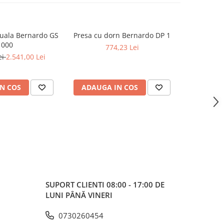
uala Bernardo GS
Presa cu dorn Bernardo DP 1
Presa cu 
1000
774,23 Lei
1
ei
2.541,00 Lei
N COS
ADAUGA IN COS
ADAUG
SUPORT CLIENTI
08:00 - 17:00 DE
LUNI PÂNĂ VINERI
0730260454