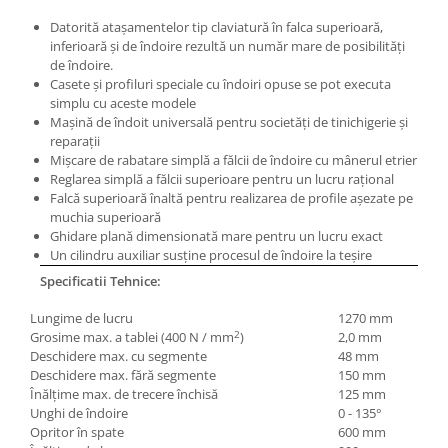
Masini electrice de filetat
Lame de ferastrau cu varf din
Datorită ataşamentelor tip claviatură în falca superioară,
Exhaustor pentru aschii metal
carbura
inferioară şi de îndoire rezultă un număr mare de posibilităţi
Masini de gaurit cu talpa
de îndoire.
Lame de ferăstrău cu acoperire
magnetica
Casete şi profiluri speciale cu îndoiri opuse se pot executa
TiN
simplu cu aceste modele
Instalatii de spalare a pieselor
Panze de taiere cu banda verticala
Maşină de îndoit universală pentru societăţi de tinichigerie şi
reparaţii
Panze de taiere metal pentru
Mişcare de rabatare simplă a fălcii de îndoire cu mânerul etrier
ferastraie
Reglarea simplă a fălcii superioare pentru un lucru raţional
Falcă superioară înaltă pentru realizarea de profile aşezate pe
Roti de lustruit
muchia superioară
Standuri pentru ferăstraie cu
Ghidare plană dimensionată mare pentru un lucru exact
bandă
Un cilindru auxiliar susţine procesul de îndoire la teşire
Specificatii Tehnice:
Standuri pentru mașini de găurit și
frezat
Lungime de lucru
1270 mm
Standuri pentru mașini de șlefuit
2
Grosime max. a tablei (400 N / mm
)
2,0 mm
Deschidere max. cu segmente
48 mm
Standuri pentru strunguri metal
Deschidere max. fără segmente
150 mm
Înălţime max. de trecere închisă
125 mm
Unelte striere
Unghi de îndoire
0 - 135°
Opritor în spate
600 mm