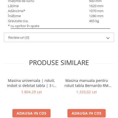
Înălţime de lucru
900 mm
Lăţime
1620 mm
Adâncime*
1070 mm
Înălţime
1280 mm
Greutate cca.
465 kg
* cu opritor în spate
Review-uri
(0)
PRODUSE SIMILARE
Masina universala | roluit,
Masina manuala pentru
indoit si debitat tabla | 3 in
roluit tabla Bernardo RM
1 - 200
305
1.804,29 Lei
1.333,02 Lei
ADAUGA IN COS
ADAUGA IN COS