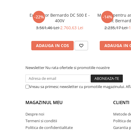
Dispozitiv de testare
Indicatoare înălțime
Exhaustor Bernardo DC 500 E -
Masina pentru as
Indicator cadran / Baze magnetice
-22%
-14%
400V
abric Bernar
Masurare
3.561,46 Lei
2.760,63 Lei
2.235,17 Lei
1
Micrometru
Micrometru de adancime
ADAUGA IN COS
ADAUGA IN 
Micrometru de interior
Nivele
Palpatoare margine
Newsletter
Nu rata ofertele si promotiile noastre
Placi de granit de suprafață
Prisma
Raportor
Vreau sa primesc newsletter cu promotiile magazinului. Af
Set unelte de masurare
Instrumente de decupare
MAGAZINUL MEU
CLIENTI
metalelor
Despre noi
Metode de
Instrumente de frezat
Termeni si conditii
Politica de
Instrumente de găurit
Politica de confidentialitate
Garantia 
Tarozi si filiere