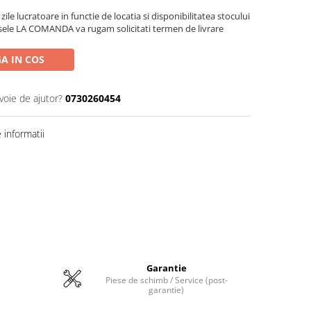
zile lucratoare in functie de locatia si disponibilitatea stocului
sele LA COMANDA va rugam solicitati termen de livrare
A IN COS
voie de ajutor?
0730260454
informatii
Garantie
Piese de schimb / Service (post-
garantie)