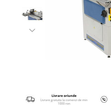
Ferastraie verticale
Strunguri pentru metal
Strunguri CNC
Strunguri cu cutie de viteze
Strunguri cu surub de ghidare
Strunguri de precizie
Strunguri metal cu freza
Strunguri universale
Strunguri universale cu afisaj
digital
Strunguri universale cu viteza
variabila
Masini de gaurit
Masini de gaurit - Vario - cu masa
si coloana
Livrare oriunde
Masini de gaurit cu angrenaj, masa
Livrare gratuita la comenzi de min
si coloana
1000 ron
Masini de gaurit cu coloana