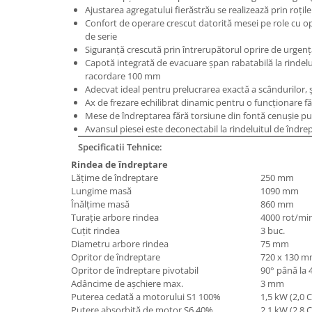
Ajustarea agregatului fierăstrău se realizează prin roţ
Masini de lustruit
Confort de operare crescut datorită mesei pe role cu opr
Masini de polizat bavuri cu perii
de serie
Siguranţă crescută prin întrerupătorul oprire de urgenţ
Masini de rectificat plan
Capotă integrată de evacuare şpan rabatabilă la rindel
Masini de rectificat plan
racordare 100 mm
Masini de rectificat rotund
Adecvat ideal pentru prelucrarea exactă a scândurilor, şipc
Ax de frezare echilibrat dinamic pentru o funcţionare făr
Masini de satinat
Mese de îndreptarea fără torsiune din fontă cenuşie pu
Masini de slefuit combinate
Avansul piesei este deconectabil la rindeluitul de îndre
Masini de slefuit cu banda
Specificatii Tehnice:
Masini de slefuit cu disc
Rindea de îndreptare
Lăţime de îndreptare
250 mm
Masini de slefuit cu mediu umed si
Lungime masă
1090 mm
uscat
Înălţime masă
860 mm
Masini de slefuit cutite de gravat
Turaţie arbore rindea
4000 rot/mi
Masini de tesit
Cuţit rindea
3 buc.
Diametru arbore rindea
75 mm
Masini pentru slefuit tevi
Opritor de îndreptare
720 x 130 
Masini universale de ascutit
Opritor de îndreptare pivotabil
90° până la 
Polizoare de banc
Adâncime de aşchiere max.
3 mm
Puterea cedată a motorului S1 100%
1,5 kW (2,0 
Masini de filetat
Putere absorbită de motor S6 40%
2,1 kW (2,8 