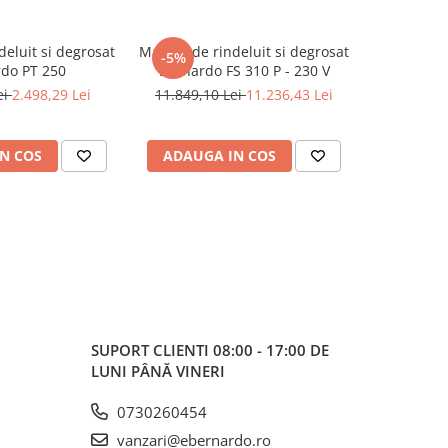
eluit si degrosat
Masina de rindeluit si degrosat
Masina co
-5%
do PT 250
Bernardo FS 310 P - 230 V
Bernardo
ei
2.498,29 Lei
11.849,10 Lei
11.236,43 Lei
29
N COS
ADAUGA IN COS
ADAUG
SUPORT CLIENTI
08:00 - 17:00 DE
LUNI PÂNĂ VINERI
0730260454
vanzari@ebernardo.ro