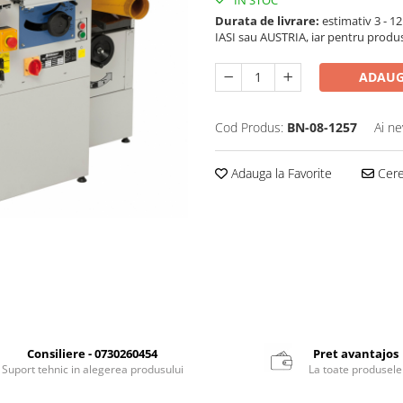
Durata de livrare:
estimativ 3 - 12 
IASI sau AUSTRIA, iar pentru produ
ADAUG
Cod Produs:
BN-08-1257
Ai ne
Adauga la Favorite
Cere 
Consiliere - 0730260454
Pret avantajos
Suport tehnic in alegerea produsului
La toate produsele