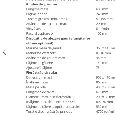
Masini pneumatice de filetat
Rindea de grosime
Lungime masă
600 mm
Masini electrice de filetat
Lăţime rindea
245 mm
Exhaustor pentru aschii metal
Trecere grosimi, min. / max.
5 - 195 mm
Adâncime de aşchiere max.
2,5 mm
Masini de gaurit cu talpa
Viteză avans
8 m/min
magnetica
Racord aspirare ø
100 mm
Dispozitiv de alezare găuri alungite (se
Instalatii de spalare a pieselor
obţine opţional)
Accesorii prelucrare metal
Mărime masă de găurit
365 x 145 
Mandrină Westcott
0 - 16 mm
Universale de strung si accesorii
Adâncime de găurire max.
95 mm
pentru strunguri
Lăţime de găurire
140 mm
Falci pentru 3 bacuri PS3/ PO3
Ajustare înălţime
75 mm
Fierăstrău circular
Falci pentru 4 bacuri PS4/ PO4
Dimensiuni masă
900 x 410 
Flanșă
Înălţime masă
860 mm
Fălcile pentru 3-bacuri DK11
Masă pe role
400 x 250 
Lungimea de tivire
670 mm
Fălcile pentru 4-bacuri DK12
Diametru max. disc fierăstrău
200 x 30 m
Mandrine independente
Înălţime max. de tăiere 90° / 45°
60 / 50 mm
Mandrină cu 3 fălci din fontă
Lăţime de tăiere la opritorul paralel
530 mm
Turaţie disc fierăstrău principal
4750 rot/mi
Mandrină cu 3 fălci din otel