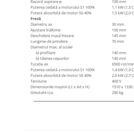
Racord aspirare ø
100 mm
Mandrină cu 4 fălci din fontă
Puterea cedată a motorului S1 100%
1,1 kW (1,5 
Putere absorbită de motor S6 40%
1,5 kW (2,0 
Mandrină cu 4 fălci din otel
Freză
Seturi de unelte pentru strungarie
Diametru ax
30 mm
Standuri pentru strunguri
Ajustare înălţime
100 mm
Deschidere masă frezare
145 mm
Instrumente de prindere
Lungime de prindere
70 mm
Dispozitive de prindere pentru
Diametrul max. al sculei
unelte
-la profilare
140 mm
-la tăierea cepurilor
140 mm
Elemente de prindere mecanică
Turaţie ax
6500 rot/mi
Fălci pentru PHV / VHV
Puterea cedată a motorului S1 100%
1,4 kW (1,9 
Menghine
Putere absorbită de motor S6 40%
2,0 kW (2,7 
Tensiune
400 V
Mese rotative / mese inclinabile /
Dimensiunile maşinii (Lt x Ad x H)
1510 x 1330
Etape XY
Greutate cca.
280 kg
Papusa mobila / con de centrare
Instrumente de masurare
Afisaj digital
Bloc ecartament, masurare și
testare