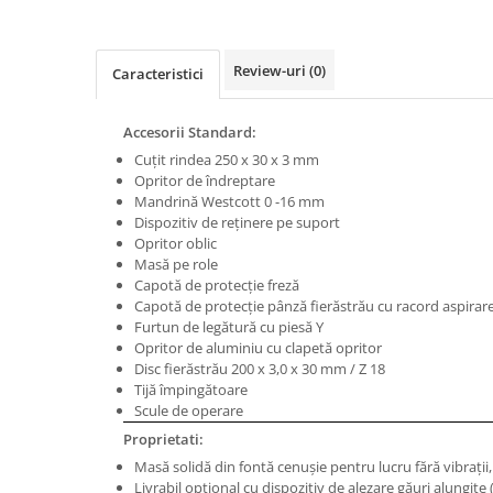
Masini de gaurit cu coloana si cap
de actionare
Masini de gaurit cu coloana si
Review-uri
(0)
Caracteristici
curea de distributie
Masini de gaurit cu masa
Accesorii Standard:
Masini de gaurit cu stand si
Cuţit rindea 250 x 30 x 3 mm
coloana
Opritor de îndreptare
Masini de gaurit radiale
Mandrină Westcott 0 -16 mm
Masini de gaurit si frezat
Dispozitiv de reţinere pe suport
Opritor oblic
Masini de gaurit cu freza
Masă pe role
Masini de frezat universale
Capotă de protecţie freză
Capotă de protecţie pânză fierăstrău cu racord aspirar
Centre de prelucrare verticale CNC
Furtun de legătură cu piesă Y
Masini de frezat cu batiu
Opritor de aluminiu cu clapetă opritor
Disc fierăstrău 200 x 3,0 x 30 mm / Z 18
Masini de frezat multifunctionale
Tijă împingătoare
Masini de frezat universale SERVO
Scule de operare
Masini de frezat verticale
Proprietati:
Masini de slefuit metal
Masă solidă din fontă cenuşie pentru lucru fără vibraţii, 
Livrabil opţional cu dispozitiv de alezare găuri alungit
Masini de ascutit burghie