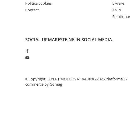
Politica cookies
Livrare
Accesorii utilaje
Contact
ANPC
Accesorii masini de gaurit si frezat
Solutionare
Accesorii pentru ferastraie
mecanice cu banda si disc
Accesorii pentru masini de ascutit
SOCIAL
URMARESTE-NE IN SOCIAL MEDIA
Accesorii pentru masini de gaurit
Accesorii pentru masini de slefuit
Accesorii pentru masini de taiat
filete
Accesorii pentru mașini de găurit
magnetice
©Copyright EXPERT MOLDOVA TRADING 2026
Platforma E-
commerce by Gomag
Accesorii pentru strunguri
Accesorii polizor umed și uscat
Accesorii generale
Accesorii masini de slefuit cutite
de gravat
Accesorii pentru mașini de șlefuit