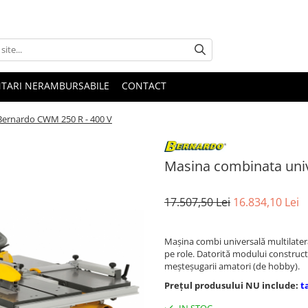
NTARI NERAMBURSABILE
CONTACT
Bernardo CWM 250 R - 400 V
Masina combinata uni
17.507,50 Lei
16.834,10 Lei
Maşina combi universală multilatera
pe role. Datorită modului construc
meşteşugarii amatori (de hobby).
Prețul produsului NU include:
t
IN STOC