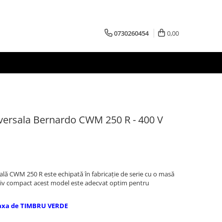
0730260454
0,00
versala Bernardo CWM 250 R - 400 V
lă CWM 250 R este echipată în fabricaţie de serie cu o masă
tiv compact acest model este adecvat optim pentru
axa de TIMBRU VERDE