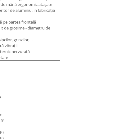
ile de mână ergonomic ataşate
itor de aluminiu, în fabricaţia
ă pe partea frontală
uit de grosime - diametru de
ilor, grinzilor, ...
ă vibraţii
ternic nervurată
ptare
n
mm
45°
CP)
CP)