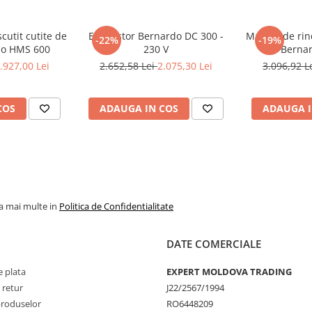
cutit cutite de
Exhaustor Bernardo DC 300 -
Masina de rind
-22%
-19%
do HMS 600
230 V
Bernar
.927,00 Lei
2.652,58 Lei
2.075,30 Lei
3.096,92 L
COS
ADAUGA IN COS
ADAUGA I
la mai multe in
Politica de Confidentialitate
DATE COMERCIALE
 plata
EXPERT MOLDOVA TRADING
 retur
J22/2567/1994
produselor
RO6448209