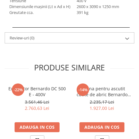
Tensiune
400 V
Dimensiunile maşinii (Lt x Ad x H)
2600 x 3090 x 1250 mm
Greutate cca.
391 kg
Review-uri
(0)
PRODUSE SIMILARE
Exhaustor Bernardo DC 500
Masina pentru ascutit
-22%
-14%
E - 400V
cutite de abric Bernardo
HMS 600
3.561,46 Lei
2.235,17 Lei
2.760,63 Lei
1.927,00 Lei
ADAUGA IN COS
ADAUGA IN COS