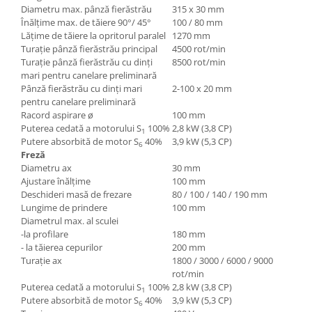
Diametru max. pânză fierăstrău
315 x 30 mm
Înălţime max. de tăiere 90°/ 45°
100 / 80 mm
Lăţime de tăiere la opritorul paralel
1270 mm
Turaţie pânză fierăstrău principal
4500 rot/min
Turaţie pânză fierăstrău cu dinţi
8500 rot/min
mari pentru canelare preliminară
Pânză fierăstrău cu dinţi mari
2-100 x 20 mm
pentru canelare preliminară
Racord aspirare ø
100 mm
Puterea cedată a motorului S
100%
2,8 kW (3,8 CP)
1
Putere absorbită de motor S
40%
3,9 kW (5,3 CP)
6
Freză
Diametru ax
30 mm
Ajustare înălţime
100 mm
Deschideri masă de frezare
80 / 100 / 140 / 190 mm
Lungime de prindere
100 mm
Diametrul max. al sculei
-la profilare
180 mm
- la tăierea cepurilor
200 mm
Turaţie ax
1800 / 3000 / 6000 / 9000
rot/min
Puterea cedată a motorului S
100%
2,8 kW (3,8 CP)
1
Putere absorbită de motor S
40%
3,9 kW (5,3 CP)
6