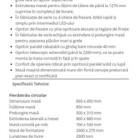
Masini electrice de filetat
Lame de ferastrau cu varf din
Extinderea mesei pentru lăţimi de tăiere de până la 1270 mm
Exhaustor pentru aschii metal
carbura
cuprinse în completul de livrare.
În fabricaţie de serie cu 4 viteze de frezare, lizibil rapid şi
Masini de gaurit cu talpa
Lame de ferăstrău cu acoperire
simplu prin intermediul LED-ului
magnetica
TiN
Opritor de frezare cu şine opritoare eloxate şi reglare de fineţe
Instalatii de spalare a pieselor
În fabricaţie de serie echipat cu extindere şi prelungire masă
Panze de taiere cu banda verticala
pentru aşezarea plăcilor mari şi grele
Panze de taiere metal pentru
Opritor paralel rabatabil cu ghidaj bare rotunde 40 mm
ferastraie
Opritor telescopic extensibil (până la 2260 mm), ce se poate
monta la masa consolă în faţă şi în spate
Roti de lustruit
Confort de operare ridicat prin opritorul paralel solid cu lupă
Masă maşină dimensionată mare din fontă cenuşie prelucrată
Standuri pentru ferăstraie cu
plan exact şi rectificată
bandă
Specificatii Tehnice:
Standuri pentru mașini de găurit și
frezat
Fierăstrău circular
Dimensiuni masă
860 x 450 mm
Standuri pentru mașini de șlefuit
Înălţime masă
850 mm
Standuri pentru strunguri metal
Prelungire masă
500 x 310 mm
Extinderea laterală a mesei
860 x 880 mm
Unelte striere
Masă consolă pe role
760 x 530 mm
Masă de formatare
2600 x 270 mm
Lungimea de tivire
2600 mm