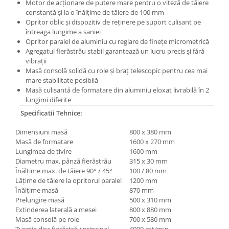
Motor de acţionare de putere mare pentru o viteză de tăiere
constantă şi la o înălţime de tăiere de 100 mm
Opritor oblic şi dispozitiv de reţinere pe suport culisant pe
întreaga lungime a saniei
Opritor paralel de aluminiu cu reglare de fineţe micrometrică
Agregatul fierăstrău stabil garantează un lucru precis şi fără
vibraţii
Masă consolă solidă cu role şi braţ telescopic pentru cea mai
mare stabilitate posibilă
Masă culisantă de formatare din aluminiu eloxat livrabilă în 2
lungimi diferite
Specificatii Tehnice:
Dimensiuni masă
800 x 380 mm
Masă de formatare
1600 x 270 mm
Lungimea de tivire
1600 mm
Diametru max. pânză fierăstrău
315 x 30 mm
Înălţime max. de tăiere 90° / 45°
100 / 80 mm
Lăţime de tăiere la opritorul paralel
1200 mm
Înălţime masă
870 mm
Prelungire masă
500 x 310 mm
Extinderea laterală a mesei
800 x 880 mm
Masă consolă pe role
700 x 580 mm