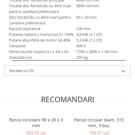
Turaţie disc fierăstrău principal
4000 rot/min
Turaţie disc fierăstrău cu dinţi mari
5800 rot/min
pentru canelare preliminară
Disc fierăstrău cu dinţi mari pentru
90 x 20 mm
canelare preliminară
Racord aspirare ø
100 mm
Puterea cedată a motorului S1 100%
3,8 kW (5,1 CP)
Putere absorbită de motor S6 40%
5,3 kW (7,2 CP)
Tensiune
400 V
Dimensiunile maşinii (Lt x Ad x H)
1700 x 2800 x 1180 mm
Greutate cca.
255 kg
Review-uri
(0)
RECOMANDARI
Panza incizoare 90 x 20 x 3
Panze circular diam. 315
mm
mm, 3 buc
363,55 Lei
706,91 Lei