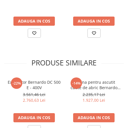
ADAUGA IN COS
ADAUGA IN COS
PRODUSE SIMILARE
Exhaustor Bernardo DC 500
Masina pentru ascutit
-22%
-14%
E - 400V
cutite de abric Bernardo
HMS 600
3.561,46 Lei
2.235,17 Lei
2.760,63 Lei
1.927,00 Lei
ADAUGA IN COS
ADAUGA IN COS