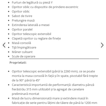
Masini electrice de filetat
Furtun de legătură cu piesă Y
Lame de ferastrau cu varf din
Opritor oblic cu dispozitiv de prindere excentric
Exhaustor pentru aschii metal
carbura
Opritor oblic
Masini de gaurit cu talpa
Lame de ferăstrău cu acoperire
Sabot de tivire
magnetica
Prelungire masă
TiN
Extinderea laterală a mesei
Instalatii de spalare a pieselor
Panze de taiere cu banda verticala
Opritor paralel
Opritor telescopic extensibil
Panze de taiere metal pentru
Clapetă opritor cu reglare de fineţe
ferastraie
Masă consolă
Roti de lustruit
Tijă împingătoare
Mâner culisant
Standuri pentru ferăstraie cu
Scule de operare
bandă
Proprietati:
Standuri pentru mașini de găurit și
Opritor telescopic extensibil (până la 2260 mm), ce se poate
frezat
monta la masa consolă în faţă şi în spate, pivotabil fără trepte
Standuri pentru mașini de șlefuit
de la 90° până la 45°
Caracteristică importantă de performanţă: diametru pânză
Standuri pentru strunguri metal
fierăstrău 315 mm utilizabil şi la agregat de canelare
Unelte striere
preliminară montat
Masă de lucru dimensionată mare şi extindere masă în
fabricaţie de serie pentru lăţimi de tăiere de până la 1200 mm