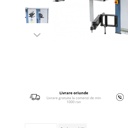
Ferastraie verticale
Strunguri pentru metal
Strunguri CNC
Strunguri cu cutie de viteze
Strunguri cu surub de ghidare
Strunguri de precizie
Strunguri metal cu freza
Strunguri universale
Strunguri universale cu afisaj
digital
Strunguri universale cu viteza
variabila
Masini de gaurit
Livrare oriunde
Masini de gaurit - Vario - cu masa
Livrare gratuita la comenzi de min
1000 ron
si coloana
Masini de gaurit cu angrenaj, masa
si coloana
Masini de gaurit cu coloana