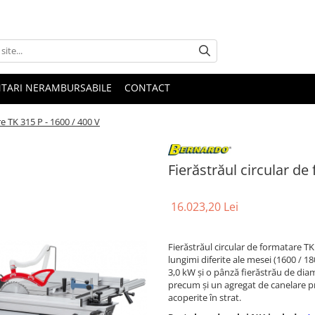
NTARI NERAMBURSABILE
CONTACT
e TK 315 P - 1600 / 400 V
Fierăstrăul circular de
16.023,20 Lei
Fierăstrăul circular de formatare TK 3
lungimi diferite ale mesei (1600 / 1
3,0 kW şi o pânză fierăstrău de di
precum şi un agregat de canelare pr
acoperite în strat.