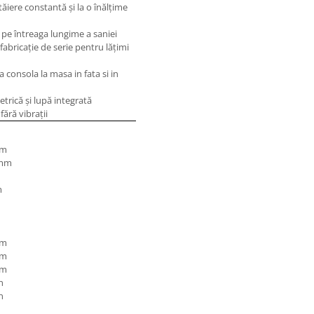
iere constantă şi la o înălţime
t pe întreaga lungime a saniei
abricaţie de serie pentru lăţimi
 consola la masa in fata si in
trică şi lupă integrată
fără vibraţii
mm
 mm
m
m
mm
mm
mm
n
n