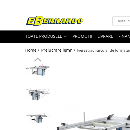
Toate Produsele
Prelucrare metal
TOATE PRODUSELE
PROMOTII
LIVRARE
FINA
Fierastraie pentru metal
Ferastraie mobile pentru metal
Home /
Prelucrare lemn /
Fierăstrăul circular de formatar
Fierastraie prelucrare metal
Ferastraie orizontale pentru metal
Ferastraie circulare pentru metal
Dispozitive de sudare pentru panze
panglica
Ferastraie automate cu banda si
doua coloane
Ferastraie metal cu banda si taiere
dubla semiautomate
Ferastraie prelucrare metal cu
banda si taiere dubla