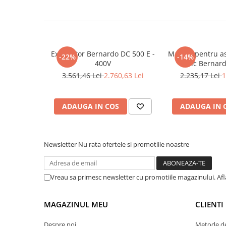
Mandrină cu 4 fălci din fontă
Mandrină cu 4 fălci din otel
Seturi de unelte pentru strungarie
Standuri pentru strunguri
Exhaustor Bernardo DC 500 E -
Masina pentru as
-22%
-14%
Instrumente de prindere
400V
abric Bernar
3.561,46 Lei
2.760,63 Lei
2.235,17 Lei
1
Dispozitive de prindere pentru
unelte
Elemente de prindere mecanică
ADAUGA IN COS
ADAUGA IN 
Fălci pentru PHV / VHV
Menghine
Mese rotative / mese inclinabile /
Newsletter
Nu rata ofertele si promotiile noastre
Etape XY
Papusa mobila / con de centrare
Instrumente de masurare
Vreau sa primesc newsletter cu promotiile magazinului. Af
Afisaj digital
MAGAZINUL MEU
CLIENTI
Bloc ecartament, masurare și
testare
Despre noi
Metode de