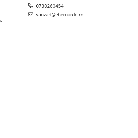
0730260454
vanzari@ebernardo.ro
,