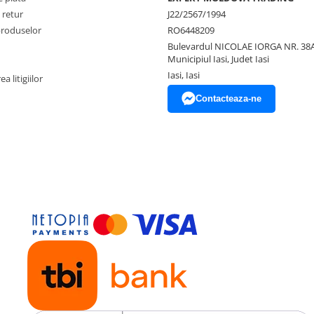
 retur
J22/2567/1994
produselor
RO6448209
Bulevardul NICOLAE IORGA NR. 38A
Municipiul Iasi, Judet Iasi
Iasi, Iasi
a litigiilor
Contacteaza-ne