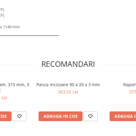
CP)
CP)
 x 1140 mm
RECOMANDARI
iam. 315 mm, 3
Panza incizoare 90 x 20 x 3 mm
Raport
c
363,55 Lei
377
 Lei
COS
ADAUGA IN COS
ADAUGA I