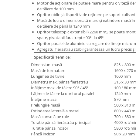
Motor de acţionare de putere mare pentru o viteză de tă
Masini de lustruit
de tăiere de 100 mm
Opritor oblic şi dispozitiv de reţinere pe suport culisan
Masini de polizat bavuri cu perii
Masă de lucru dimensionată mare şi extindere masă în f
Masini de rectificat plan
de tăiere de până la 1240 mm
Masini de rectificat plan
Opritor telescopic extensibil (2260 mm), se poate monta
spate, pivotabil fara trepte 90°- la 45°
Masini de rectificat rotund
Opritor paralel de aluminiu cu reglare de fineţe microme
Masini de satinat
Agregatul fierăstrău stabil garantează un lucru precis şi 
Masini de slefuit combinate
Specificatii Tehnice:
Masini de slefuit cu banda
Dimensiuni masă
825 x 800 
Masini de slefuit cu disc
Masă de formatare
1600 x 270
Lungimea de tivire
1600 mm
Masini de slefuit cu mediu umed si
Diametru max. pânză fierăstrău
315 x 30 m
uscat
Înălţime max. de tăiere 90° / 45°
100 / 80 m
Masini de slefuit cutite de gravat
Lăţime de tăiere la opritorul paralel
1240 mm
Înălţime masă
870 mm
Masini de tesit
Prelungire masă
500 x 310 
Masini pentru slefuit tevi
Extinderea laterală a mesei
800 x 440 
Masini universale de ascutit
Masă consolă pe role
700 x 580 
Turaţie pânză fierăstrău principal
4000 rot/mi
Polizoare de banc
Turaţie pânză incizor
5800 rot/mi
Masini de filetat
Pânză incizor
90 x 20 mm