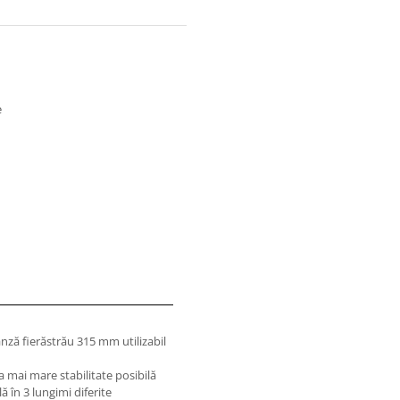
e
ză fierăstrău 315 mm utilizabil
a mai mare stabilitate posibilă
 în 3 lungimi diferite