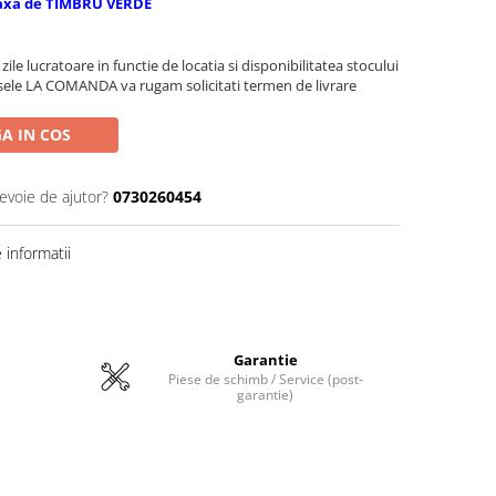
axa de TIMBRU VERDE
zile lucratoare in functie de locatia si disponibilitatea stocului
sele LA COMANDA va rugam solicitati termen de livrare
A IN COS
nevoie de ajutor?
0730260454
informatii
Garantie
Piese de schimb / Service (post-
garantie)