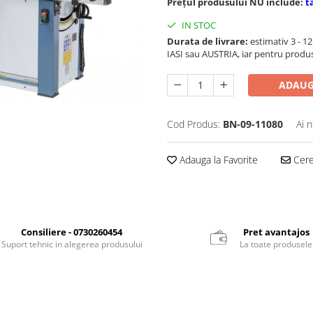
Prețul produsului NU include:
t
IN STOC
Durata de livrare:
estimativ 3 - 12 
IASI sau AUSTRIA, iar pentru produ
ADAUG
Cod Produs:
BN-09-11080
Ai 
Adauga la Favorite
Cere 
Consiliere - 0730260454
Pret avantajos
Suport tehnic in alegerea produsului
La toate produsele