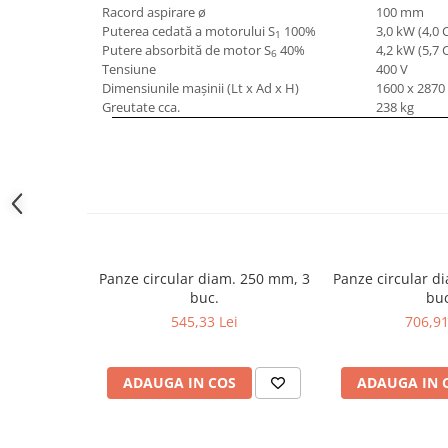
Racord aspirare ø
100 mm
Masini pneumatice de filetat
Puterea cedată a motorului S
100%
3,0 kW (4,0 
1
Masini electrice de filetat
Putere absorbită de motor S
40%
4,2 kW (5,7 
6
Exhaustor pentru aschii metal
Tensiune
400 V
Dimensiunile maşinii (Lt x Ad x H)
1600 x 2870
Masini de gaurit cu talpa
Greutate cca.
238 kg
magnetica
Instalatii de spalare a pieselor
Accesorii prelucrare metal
Universale de strung si accesorii
pentru strunguri
Falci pentru 3 bacuri PS3/ PO3
Panze circular diam. 250 mm, 3
Panze circular d
Falci pentru 4 bacuri PS4/ PO4
buc.
bu
Flanșă
545,33 Lei
706,91
Fălcile pentru 3-bacuri DK11
Fălcile pentru 4-bacuri DK12
ADAUGA IN COS
ADAUGA IN 
Mandrine independente
Mandrină cu 3 fălci din fontă
Mandrină cu 3 fălci din otel