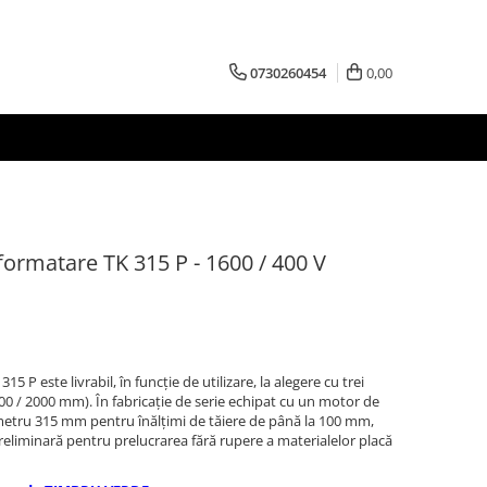
0730260454
0,00
 formatare TK 315 P - 1600 / 400 V
15 P este livrabil, în funcţie de utilizare, la alegere cu trei
800 / 2000 mm). În fabricaţie de serie echipat cu un motor de
ametru 315 mm pentru înălţimi de tăiere de până la 100 mm,
eliminară pentru prelucrarea fără rupere a materialelor placă