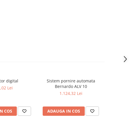
or digital
Sistem pornire automata
Sistem por
Bernardo ALV 10
/ 230 V
,02 Lei
1.124,32 Lei
N COS
ADAUGA IN COS
ADAUG