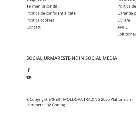
Dispozitiv de testare
Termeni si conditii
Politica de
Indicatoare înălțime
Politica de confidentialitate
Garantia 
Indicator cadran / Baze magnetice
Politica cookies
Livrare
Masurare
Contact
ANPC
Micrometru
Solutionare
Micrometru de adancime
Micrometru de interior
Nivele
SOCIAL
URMARESTE-NE IN SOCIAL MEDIA
Palpatoare margine
Placi de granit de suprafață
Prisma
Raportor
Set unelte de masurare
©Copyright EXPERT MOLDOVA TRADING 2026
Platforma E-
Instrumente de decupare
commerce by Gomag
metalelor
Instrumente de frezat
Instrumente de găurit
Tarozi si filiere