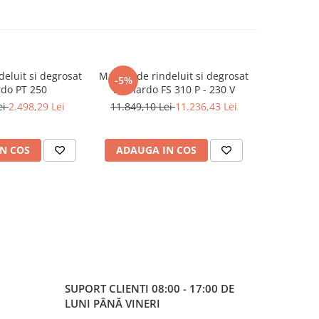
eluit si degrosat
Masina de rindeluit si degrosat
Masina co
-5%
do PT 250
Bernardo FS 310 P - 230 V
Bernardo
ei
2.498,29 Lei
11.849,10 Lei
11.236,43 Lei
29
N COS
ADAUGA IN COS
ADAUG
SUPORT CLIENTI
08:00 - 17:00 DE
LUNI PÂNĂ VINERI