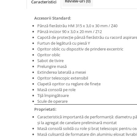
Review-uri
(0)
Caracteristici
Masini de gaurit cu coloana si cap
de actionare
Masini de gaurit cu coloana si
Accesorii Standard:
curea de distributie
Pânză fierăstrău HM 315 x 3,0 x 30 mm / Z40
Masini de gaurit cu masa
Pânză incizor 90 x 3,0 x 20 mm / Z12
Capotă de protecţie pânză fierăstrău cu racord aspirar
Masini de gaurit cu stand si
Furtun de legătură cu piesă Y
coloana
Opritor oblic cu dispozitiv de prindere excentric
Masini de gaurit radiale
Opritor oblic
Sabot de tivire
Masini de gaurit si frezat
Prelungire masă
Masini de gaurit cu freza
Extinderea laterală a mesei
Opritor telescopic extensibil
Masini de frezat universale
Clapetă opritor cu reglare de fineţe
Centre de prelucrare verticale CNC
Masă consolă pe role
Masini de frezat cu batiu
Tijă împingătoare
Scule de operare
Masini de frezat multifunctionale
Proprietati:
Masini de frezat universale SERVO
Caracteristică importantă de performanţă: diametru pân
Masini de frezat verticale
şi la agregat de canelare preliminară montat
Masini de slefuit metal
Masă consolă solidă cu role şi braţ telescopic pentru ce
Masă culisantă de formatare din aluminiu eloxat livrabilă
Masini de ascutit burghie