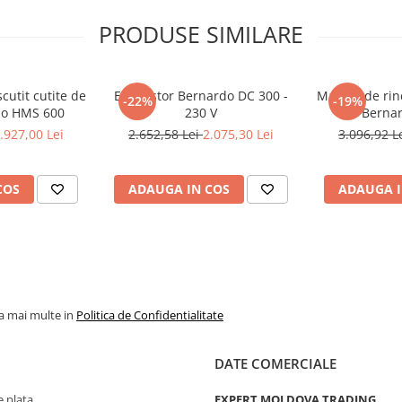
PRODUSE SIMILARE
cutit cutite de
Exhaustor Bernardo DC 300 -
Masina de rind
-22%
-19%
do HMS 600
230 V
Bernar
.927,00 Lei
2.652,58 Lei
2.075,30 Lei
3.096,92 L
COS
ADAUGA IN COS
ADAUGA I
la mai multe in
Politica de Confidentialitate
DATE COMERCIALE
 plata
EXPERT MOLDOVA TRADING