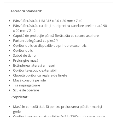
Masini de lustruit
Accesorii Standard:
Masini de polizat bavuri cu perii
Masini de rectificat plan
Pânză fierăstrău HM 315 x 3,0 x 30 mm / Z 40
Pânză fierăstrău cu dinţi mari pentru canelare preliminară 90
Masini de rectificat plan
x 20 mm / Z 12
Masini de rectificat rotund
Capotă de protecţie pânză fierăstrău cu racord aspirare
Masini de satinat
Furtun de legătură cu piesă Y
Opritor oblic cu dispozitiv de prindere excentric
Masini de slefuit combinate
Opritor oblic
Masini de slefuit cu banda
Sabot de tivire
Masini de slefuit cu disc
Prelungire masă
Extinderea laterală a mesei
Masini de slefuit cu mediu umed si
Opritor telescopic extensibil
uscat
Clapetă opritor cu reglare de fineţe
Masini de slefuit cutite de gravat
Masă consolă pe role
Tijă împingătoare
Masini de tesit
Scule de operare
Masini pentru slefuit tevi
Proprietati:
Masini universale de ascutit
Polizoare de banc
Masă în consolă stabilă pentru prelucrarea plăcilor mari şi
grele
Masini de filetat
Opritor telescopic extensibil (până la 2260 mm), ce se poate