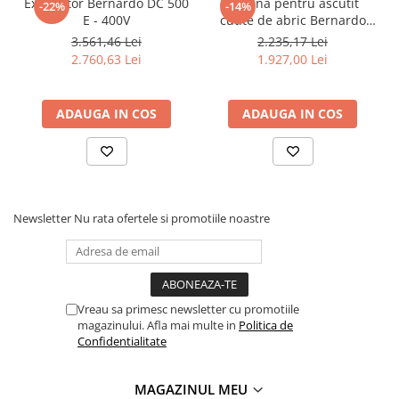
Exhaustor Bernardo DC 500
Masina pentru ascutit
-22%
-14%
Accesorii utilaje
E - 400V
cutite de abric Bernardo
HMS 600
3.561,46 Lei
2.235,17 Lei
Accesorii masini de gaurit si frezat
2.760,63 Lei
1.927,00 Lei
Accesorii pentru ferastraie
mecanice cu banda si disc
Accesorii pentru masini de ascutit
ADAUGA IN COS
ADAUGA IN COS
Accesorii pentru masini de gaurit
Accesorii pentru masini de slefuit
Accesorii pentru masini de taiat
filete
Newsletter
Nu rata ofertele si promotiile noastre
Accesorii pentru mașini de găurit
magnetice
Accesorii pentru strunguri
Accesorii polizor umed și uscat
Accesorii generale
Vreau sa primesc newsletter cu promotiile
magazinului. Afla mai multe in
Politica de
Accesorii masini de slefuit cutite
Confidentialitate
de gravat
Accesorii pentru mașini de șlefuit
MAGAZINUL MEU