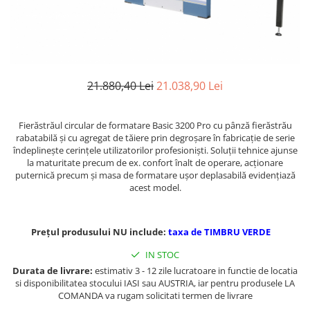
Ferastraie verticale
Strunguri pentru metal
Strunguri CNC
Strunguri cu cutie de viteze
Strunguri cu surub de ghidare
21.880,40 Lei
21.038,90 Lei
Strunguri de precizie
Strunguri metal cu freza
Fierăstrăul circular de formatare Basic 3200 Pro cu pânză fierăstrău
Strunguri universale
rabatabilă şi cu agregat de tăiere prin degroşare în fabricaţie de serie
Strunguri universale cu afisaj
îndeplineşte cerinţele utilizatorilor profesionişti. Soluţii tehnice ajunse
la maturitate precum de ex. confort înalt de operare, acţionare
digital
puternică precum şi masa de formatare uşor deplasabilă evidenţiază
Strunguri universale cu viteza
acest model.
variabila
Masini de gaurit
Prețul produsului NU include:
taxa de TIMBRU VERDE
Masini de gaurit - Vario - cu masa
si coloana
IN STOC
Masini de gaurit cu angrenaj, masa
Durata de livrare:
estimativ 3 - 12 zile lucratoare in functie de locatia
si coloana
si disponibilitatea stocului IASI sau AUSTRIA, iar pentru produsele LA
COMANDA va rugam solicitati termen de livrare
Masini de gaurit cu coloana