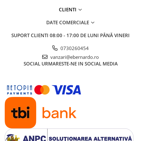
Accesorii, mese si prelungiri metal
CLIENTI
Benzi textile de șlefuit pentru
prelucrarea metalelor
DATE COMERCIALE
Instrumente de tăiere diferite
SUPORT CLIENTI
08:00 - 17:00 DE LUNI PÂNĂ VINERI
Lame de ferastrau cu varf din
carbura
0730260454
Lame de ferăstrău cu acoperire
vanzari@ebernardo.ro
TiN
SOCIAL
URMARESTE-NE IN SOCIAL MEDIA
Panze de taiere cu banda verticala
Panze de taiere metal pentru
ferastraie
Roti de lustruit
Standuri pentru ferăstraie cu
bandă
Standuri pentru mașini de găurit și
frezat
Standuri pentru mașini de șlefuit