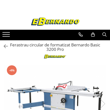
Toate Produsele
Prelucrare metal
Fierastraie pentru metal
Ferastraie mobile pentru metal
Ferastrau circular de formatizat Bernardo Basic
Fierastraie prelucrare metal
3200 Pro
Ferastraie orizontale pentru metal
Ferastraie circulare pentru metal
Dispozitive de sudare pentru panze
-4%
panglica
Ferastraie automate cu banda si
doua coloane
Ferastraie metal cu banda si taiere
dubla semiautomate
Ferastraie prelucrare metal cu
banda si taiere dubla