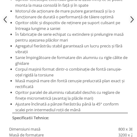
Masini pneumatice de filetat
monta la masa consolă în faţă şi în spate
Motorul de acţionare de mare putere garantează şi la o
Masini electrice de filetat
funcţionare de durată o performanţă de tăiere optimă
Exhaustor pentru aschii metal
Opritor oblic şi dispozitiv de reţinere pe suport culisant pe
întreaga lungime a saniei
Masini de gaurit cu talpa
În fabricaţie de serie echipat cu extindere şi prelungire masă
magnetica
pentru aşezarea plăcilor mari
Instalatii de spalare a pieselor
Agregatul fierăstrău stabil garantează un lucru precis şi fără
vibraţii
Accesorii prelucrare metal
Sanie împingătoare de formatare din alumniu cu rigle călite de
Universale de strung si accesorii
ghidare
pentru strunguri
Corpul maşinii format dintr-o combinaţie de fontă cenuşie-
oţel rigidă la torsiune
Falci pentru 3 bacuri PS3/ PO3
Masă maşină mare din fontă cenuşie prelucrată plan exact şi
Falci pentru 4 bacuri PS4/ PO4
rectificată
Opritor paralel de aluminiu rabatabil deschis cu reglare de
Flanșă
fineţe micrometrică (avantaj la plăcile mari)
Fălcile pentru 3-bacuri DK11
Ajustare înclinată a pânzei fierăstrău până la 45° conform
scalei prin intermediul roţii de mână
Fălcile pentru 4-bacuri DK12
Specificatii Tehnice:
Mandrine independente
Mandrină cu 3 fălci din fontă
Dimensiuni masă
800 x 38
Mandrină cu 3 fălci din otel
Masă de formatare
3200 x 2