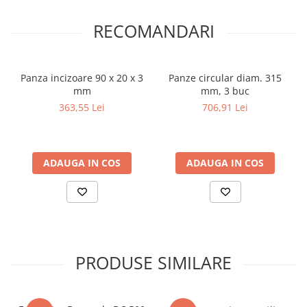
Dispozitiv de testare
Indicatoare înălțime
RECOMANDARI
Indicator cadran / Baze magnetice
Masurare
Micrometru
Panza incizoare 90 x 20 x 3
Panze circular diam. 315
mm
mm, 3 buc
Micrometru de adancime
363,55 Lei
706,91 Lei
Micrometru de interior
Nivele
Palpatoare margine
Placi de granit de suprafață
ADAUGA IN COS
ADAUGA IN COS
Prisma
Raportor
Set unelte de masurare
Instrumente de decupare
metalelor
PRODUSE SIMILARE
Instrumente de frezat
Instrumente de găurit
Tarozi si filiere