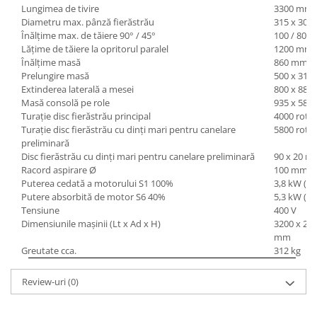
Lungimea de tivire
3300 mm
Mandrină cu 4 fălci din fontă
Diametru max. pânză fierăstrău
315 x 30
Mandrină cu 4 fălci din otel
Înălţime max. de tăiere 90° / 45°
100 / 80 
Seturi de unelte pentru strungarie
Lăţime de tăiere la opritorul paralel
1200 mm
Înălţime masă
860 mm
Standuri pentru strunguri
Prelungire masă
500 x 31
Instrumente de prindere
Extinderea laterală a mesei
800 x 88
Masă consolă pe role
935 x 58
Dispozitive de prindere pentru
Turaţie disc fierăstrău principal
4000 rot/
unelte
Turaţie disc fierăstrău cu dinţi mari pentru canelare
5800 rot/
Elemente de prindere mecanică
preliminară
Disc fierăstrău cu dinţi mari pentru canelare preliminară
90 x 20 
Fălci pentru PHV / VHV
Racord aspirare Ø
100 mm
Menghine
Puterea cedată a motor
u
lui S1 100%
3,8 kW (5,
Mese rotative / mese inclinabile /
Putere absorbită de moto
r
S6 40%
5,3 kW (7,
Etape XY
Tensiune
400 V
Dimensiunile maşinii (Lt x Ad x H)
3200 x 29
Papusa mobila / con de centrare
mm
Instrumente de masurare
Greutate cca.
312 kg
Afisaj digital
Review-uri
(0)
Bloc ecartament, masurare și
testare