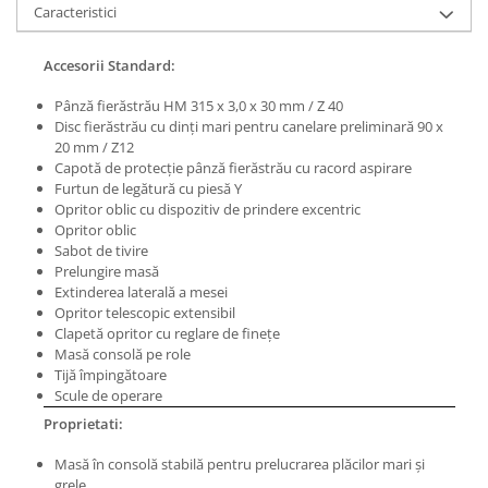
Caracteristici
Masini de lustruit
Masini de polizat bavuri cu perii
Accesorii Standard:
Masini de rectificat plan
Pânză fierăstrău HM 315 x 3,0 x 30 mm / Z 40
Masini de rectificat plan
Disc fierăstrău cu dinţi mari pentru canelare preliminară 90 x
Masini de rectificat rotund
20 mm / Z12
Masini de satinat
Capotă de protecţie pânză fierăstrău cu racord aspirare
Furtun de legătură cu piesă Y
Masini de slefuit combinate
Opritor oblic cu dispozitiv de prindere excentric
Masini de slefuit cu banda
Opritor oblic
Masini de slefuit cu disc
Sabot de tivire
Prelungire masă
Masini de slefuit cu mediu umed si
Extinderea laterală a mesei
uscat
Opritor telescopic extensibil
Masini de slefuit cutite de gravat
Clapetă opritor cu reglare de fineţe
Masă consolă pe role
Masini de tesit
Tijă împingătoare
Masini pentru slefuit tevi
Scule de operare
Masini universale de ascutit
Proprietati:
Polizoare de banc
Masă în consolă stabilă pentru prelucrarea plăcilor mari şi
Masini de filetat
grele