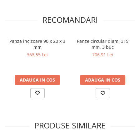
Dispozitiv de testare
Indicatoare înălțime
Indicator cadran / Baze magnetice
RECOMANDARI
Masurare
Micrometru
Panza incizoare 90 x 20 x 3
Panze circular diam. 315
Micrometru de adancime
mm
mm, 3 buc
Micrometru de interior
363,55 Lei
706,91 Lei
Nivele
Palpatoare margine
Placi de granit de suprafață
ADAUGA IN COS
ADAUGA IN COS
Prisma
Raportor
Set unelte de masurare
Instrumente de decupare
metalelor
Instrumente de frezat
PRODUSE SIMILARE
Instrumente de găurit
Tarozi si filiere