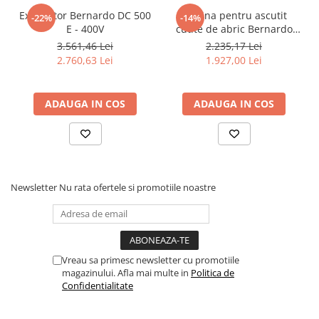
Exhaustor Bernardo DC 500
Masina pentru ascutit
Accesorii utilaje
-22%
-14%
E - 400V
cutite de abric Bernardo
Accesorii masini de gaurit si frezat
HMS 600
3.561,46 Lei
2.235,17 Lei
Accesorii pentru ferastraie
2.760,63 Lei
1.927,00 Lei
mecanice cu banda si disc
Accesorii pentru masini de ascutit
ADAUGA IN COS
ADAUGA IN COS
Accesorii pentru masini de gaurit
Accesorii pentru masini de slefuit
Accesorii pentru masini de taiat
filete
Accesorii pentru mașini de găurit
Newsletter
Nu rata ofertele si promotiile noastre
magnetice
Accesorii pentru strunguri
Accesorii polizor umed și uscat
Accesorii generale
Vreau sa primesc newsletter cu promotiile
Accesorii masini de slefuit cutite
magazinului. Afla mai multe in
Politica de
de gravat
Confidentialitate
Accesorii pentru mașini de șlefuit