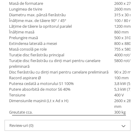
Masă de formatare
2600 x 270
Mandrină cu 4 fălci din fontă
Lungimea de tivire
2600 mm
Mandrină cu 4 fălci din otel
Diametru max. pânză fierăstrău
315 x 30 m
Înălţime max. de tăiere 90° / 45°
100 / 80 m
Seturi de unelte pentru strungarie
Lăţime de tăiere la opritorul paralel
1200 mm
Standuri pentru strunguri
Înălţime masă
860 mm
Instrumente de prindere
Prelungire masă
500 x 310 
Extinderea laterală a mesei
800 x 880 
Dispozitive de prindere pentru
Masă consolă pe role
755 x 580 
unelte
Turaţie disc fierăstrău principal
4000 rot/m
Elemente de prindere mecanică
Turaţie disc fierăstrău cu dinţi mari pentru canelare
5800 rot/m
preliminară
Fălci pentru PHV / VHV
Disc fierăstrău cu dinţi mari pentru canelare preliminară
90 x 20 mm
Menghine
Racord aspirare Ø
100 mm
Mese rotative / mese inclinabile /
Puterea cedată a motor
u
lui S1 100%
3,8 kW (5,1 
Etape XY
Putere absorbită de moto
r
S6 40%
5,3 kW (7,2 
Tensiune
400 V
Papusa mobila / con de centrare
Dimensiunile maşinii (Lt x Ad x H)
2600 x 2810
Instrumente de masurare
mm
Greutate cca.
300 kg
Afisaj digital
Bloc ecartament, masurare și
Review-uri
(0)
testare