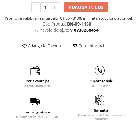
Masini de gaurit cu coloana si cap
ADAUGA IN COS
de actionare
Masini de gaurit cu coloana si
Promotie valabila in intervalul 01.06 - 31.08 in limita stocului disponibil.
curea de distributie
Cod Produs:
BN-09-1130
Ai nevoie de ajutor?
0730260454
Masini de gaurit cu masa
Masini de gaurit cu stand si
coloana
Adauga la Favorite
Cere informatii
Masini de gaurit radiale
Masini de gaurit si frezat
Masini de gaurit cu freza
Masini de frezat universale
Pret avantajos
Suport tehnic
La toate produsele
0730260454
Centre de prelucrare verticale CNC
Masini de frezat cu batiu
Masini de frezat multifunctionale
Garantie
Masini de frezat universale SERVO
Livrare gratuita
Piese de schimb / Service (post-
la comenzi de min 1000 Ron
Masini de frezat verticale
garantie)
Masini de slefuit metal
Masini de ascutit burghie