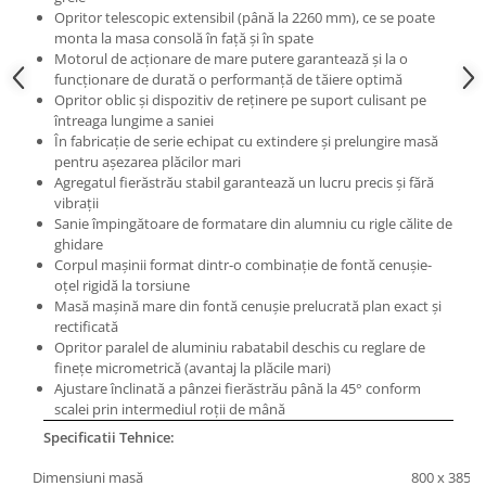
Masini pneumatice de filetat
Opritor telescopic extensibil (până la 2260 mm), ce se poate
monta la masa consolă în faţă şi în spate
Masini electrice de filetat
Motorul de acţionare de mare putere garantează şi la o
Exhaustor pentru aschii metal
funcţionare de durată o performanţă de tăiere optimă
Opritor oblic şi dispozitiv de reţinere pe suport culisant pe
Masini de gaurit cu talpa
întreaga lungime a saniei
magnetica
În fabricaţie de serie echipat cu extindere şi prelungire masă
Instalatii de spalare a pieselor
pentru aşezarea plăcilor mari
Agregatul fierăstrău stabil garantează un lucru precis şi fără
Accesorii prelucrare metal
vibraţii
Universale de strung si accesorii
Sanie împingătoare de formatare din alumniu cu rigle călite de
ghidare
pentru strunguri
Corpul maşinii format dintr-o combinaţie de fontă cenuşie-
Falci pentru 3 bacuri PS3/ PO3
oţel rigidă la torsiune
Masă maşină mare din fontă cenuşie prelucrată plan exact şi
Falci pentru 4 bacuri PS4/ PO4
rectificată
Flanșă
Opritor paralel de aluminiu rabatabil deschis cu reglare de
Fălcile pentru 3-bacuri DK11
fineţe micrometrică (avantaj la plăcile mari)
Ajustare înclinată a pânzei fierăstrău până la 45° conform
Fălcile pentru 4-bacuri DK12
scalei prin intermediul roţii de mână
Mandrine independente
Specificatii Tehnice:
Mandrină cu 3 fălci din fontă
Mandrină cu 3 fălci din otel
Dimensiuni masă
800 x 385 