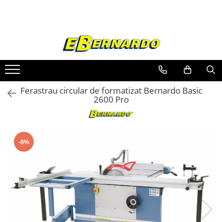
Toate Produsele
Prelucrare metal
Fierastraie pentru metal
Ferastraie mobile pentru metal
Ferastrau circular de formatizat Bernardo Basic
Fierastraie prelucrare metal
2600 Pro
Ferastraie orizontale pentru metal
Ferastraie circulare pentru metal
Dispozitive de sudare pentru panze
-8%
panglica
Ferastraie automate cu banda si
doua coloane
Ferastraie metal cu banda si taiere
dubla semiautomate
Ferastraie prelucrare metal cu
banda si taiere dubla