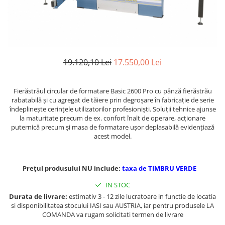
Ferastraie verticale
Strunguri pentru metal
Strunguri CNC
Strunguri cu cutie de viteze
Strunguri cu surub de ghidare
19.120,10 Lei
17.550,00 Lei
Strunguri de precizie
Strunguri metal cu freza
Fierăstrăul circular de formatare Basic 2600 Pro cu pânză fierăstrău
Strunguri universale
rabatabilă şi cu agregat de tăiere prin degroşare în fabricaţie de serie
Strunguri universale cu afisaj
îndeplineşte cerinţele utilizatorilor profesionişti. Soluţii tehnice ajunse
la maturitate precum de ex. confort înalt de operare, acţionare
digital
puternică precum şi masa de formatare uşor deplasabilă evidenţiază
Strunguri universale cu viteza
acest model.
variabila
Masini de gaurit
Prețul produsului NU include:
taxa de TIMBRU VERDE
Masini de gaurit - Vario - cu masa
si coloana
IN STOC
Masini de gaurit cu angrenaj, masa
Durata de livrare:
estimativ 3 - 12 zile lucratoare in functie de locatia
si coloana
si disponibilitatea stocului IASI sau AUSTRIA, iar pentru produsele LA
COMANDA va rugam solicitati termen de livrare
Masini de gaurit cu coloana