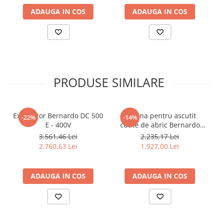
ADAUGA IN COS
ADAUGA IN COS
PRODUSE SIMILARE
Exhaustor Bernardo DC 500
Masina pentru ascutit
-22%
-14%
E - 400V
cutite de abric Bernardo
HMS 600
3.561,46 Lei
2.235,17 Lei
2.760,63 Lei
1.927,00 Lei
ADAUGA IN COS
ADAUGA IN COS