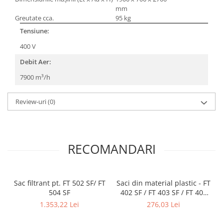
mm
Greutate cca.
95 kg
Tensiune:
400 V
Debit Aer:
7900 m³/h
Review-uri
(0)
RECOMANDARI
Sac filtrant pt. FT 502 SF/ FT
Saci din material plastic - FT
504 SF
402 SF / FT 403 SF / FT 404
SF / FT 502 SF / FT 504 SF (10
1.353,22 Lei
276,03 Lei
buc)