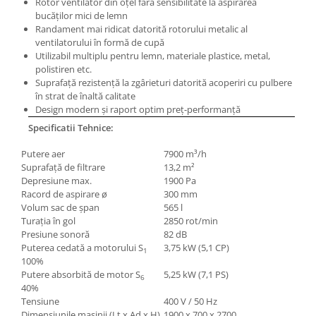
Rotor ventilator din oţel fără sensibilitate la aspirarea
Masini electrice de filetat
Lame de ferastrau cu varf din
bucăţilor mici de lemn
Exhaustor pentru aschii metal
carbura
Randament mai ridicat datorită rotorului metalic al
ventilatorului în formă de cupă
Masini de gaurit cu talpa
Lame de ferăstrău cu acoperire
Utilizabil multiplu pentru lemn, materiale plastice, metal,
magnetica
TiN
polistiren etc.
Instalatii de spalare a pieselor
Suprafaţă rezistenţă la zgârieturi datorită acoperiri cu pulbere
Panze de taiere cu banda verticala
în strat de înaltă calitate
Panze de taiere metal pentru
Design modern şi raport optim preţ-performanţă
ferastraie
Specificatii Tehnice:
Roti de lustruit
Putere aer
7900 m³/h
Standuri pentru ferăstraie cu
Suprafaţă de filtrare
13,2 m²
bandă
Depresiune max.
1900 Pa
Racord de aspirare ø
300 mm
Standuri pentru mașini de găurit și
Volum sac de şpan
565 l
frezat
Turaţia în gol
2850 rot/min
Presiune sonoră
82 dB
Standuri pentru mașini de șlefuit
Puterea cedată a motorului S
3,75 kW (5,1 CP)
1
Standuri pentru strunguri metal
100%
Putere absorbită de motor S
5,25 kW (7,1 PS)
Unelte striere
6
40%
Tensiune
400 V / 50 Hz
Dimensiunile maşinii (Lt x Ad x H)
1900 x 700 x 2700