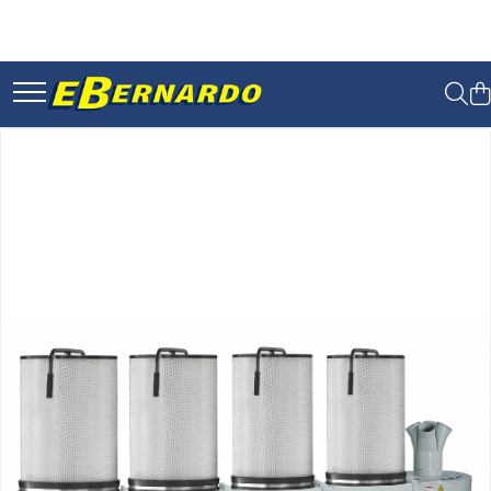
Toate Produsele
Prelucrare metal
Fierastraie pentru metal
Ferastraie mobile pentru metal
Fierastraie prelucrare metal
Ferastraie orizontale pentru metal
Ferastraie circulare pentru metal
Dispozitive de sudare pentru
panze panglica
Ferastraie automate cu banda si
doua coloane
Ferastraie metal cu banda si
taiere dubla semiautomate
Ferastraie prelucrare metal cu
banda si taiere dubla