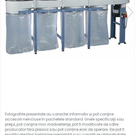
Ferastraie verticale
Strunguri pentru metal
Strunguri CNC
Strunguri cu cutie de viteze
Strunguri cu surub de ghidare
Strunguri de precizie
Strunguri metal cu freza
Strunguri universale
Strunguri universale cu afisaj
digital
Strunguri universale cu viteza
variabila
Masini de gaurit
Masini de gaurit - Vario - cu masa
si coloana
Masini de gaurit cu angrenaj,
masa si coloana
Masini de gaurit cu coloana