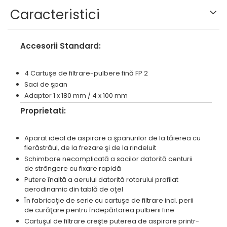
Masini de filetat
Caracteristici
Masini pneumatice de filetat
Masini electrice de filetat
Exhaustor pentru aschii metal
Accesorii Standard:
Masini de gaurit cu talpa
magnetica
4 Cartuşe de filtrare-pulbere fină FP 2
Saci de şpan
Instalatii de spalare a pieselor
Adaptor 1 x 180 mm / 4 x 100 mm
Accesorii prelucrare metal
Proprietati:
Universale de strung si accesorii
pentru strunguri
Aparat ideal de aspirare a şpanurilor de la tăierea cu
Falci pentru 3 bacuri PS3/ PO3
fierăstrăul, de la frezare şi de la rindeluit
Falci pentru 4 bacuri PS4/ PO4
Schimbare necomplicată a sacilor datorită centurii
Flanșă
de strângere cu fixare rapidă
Putere înaltă a aerului datorită rotorului profilat
Fălcile pentru 3-bacuri DK11
aerodinamic din tablă de oţel
Fălcile pentru 4-bacuri DK12
În fabricaţie de serie cu cartuşe de filtrare incl. perii
Mandrine independente
de curăţare pentru îndepărtarea pulberii fine
Mandrină cu 3 fălci din fontă
Cartuşul de filtrare creşte puterea de aspirare printr-