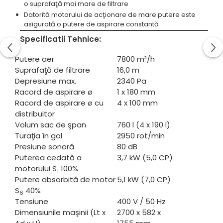
o suprafaţă mai mare de filtrare
Mandrină cu 3 fălci din otel
Datorită motorului de acţionare de mare putere este
Mandrină cu 4 fălci din fontă
asigurată o putere de aspirare constantă
Mandrină cu 4 fălci din otel
Specificatii Tehnice:
Seturi de unelte pentru strungarie
Standuri pentru strunguri
Putere aer
7800 m³/h
Suprafaţă de filtrare
16,0 m
Instrumente de prindere
Depresiune max.
2340 Pa
Dispozitive de prindere pentru
Racord de aspirare ø
1 x 180 mm
unelte
Racord de aspirare ø cu
4 x 100 mm
Elemente de prindere mecanică
distribuitor
Fălci pentru PHV / VHV
Volum sac de şpan
760 l (4 x 190 l)
Menghine
Turaţia în gol
2950 rot/min
Presiune sonoră
80 dB
Mese rotative / mese inclinabile /
Puterea cedată a
3,7 kW (5,0 CP)
Etape XY
motorului S
100%
Papusa mobila / con de centrare
1
Putere absorbită de motor
5,1 kW (7,0 CP)
Instrumente de masurare
S
40%
6
Afisaj digital
Tensiune
400 V / 50 Hz
Dimensiunile maşinii (Lt x
2700 x 582 x
Bloc ecartament, masurare și
testare