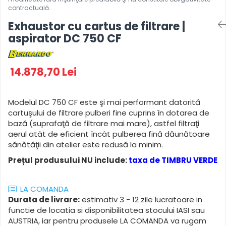
Masini de gaurit cu coloana si cap
de actionare
Exhaustor cu cartus de filtrare |
Masini de gaurit cu coloana si
aspirator DC 750 CF
curea de distributie
Masini de gaurit cu masa
Masini de gaurit cu stand si
14.878,70 Lei
coloana
Masini de gaurit radiale
Masini de gaurit si frezat
Modelul DC 750 CF este şi mai performant datorită
cartuşului de filtrare pulberi fine cuprins în dotarea de
Masini de gaurit cu freza
bază (suprafaţă de filtrare mai mare), astfel filtraţi
Masini de frezat universale
aerul atât de eficient încât pulberea fină dăunătoare
Centre de prelucrare verticale
sănătăţii din atelier este redusă la minim.
CNC
Prețul produsului NU include:
taxa de TIMBRU VERDE
Masini de frezat cu batiu
Masini de frezat multifunctionale
LA COMANDA
Masini de frezat universale SERVO
Durata de livrare:
estimativ 3 - 12 zile lucratoare in
Masini de frezat verticale
functie de locatia si disponibilitatea stocului IASI sau
Masini de slefuit metal
AUSTRIA, iar pentru produsele LA COMANDA va rugam