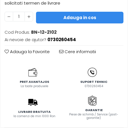
solicitati termen de livrare
Masini de ascutit burghie
Masini de lustruit
Adauga in cos
Masini de polizat bavuri cu perii
Masini de rectificat plan
Cod Produs:
BN-12-2102
Masini de rectificat plan
Ai nevoie de ajutor?
0730260454
Masini de rectificat rotund
Masini de satinat
Adauga la Favorite
Cere informatii
Masini de slefuit combinate
Masini de slefuit cu banda
Masini de slefuit cu disc
Masini de slefuit cu mediu umed
PRET AVANTAJOS
SUPORT TEHNIC
si uscat
La toate produsele
0730260454
Masini de slefuit cutite de gravat
Masini de tesit
Masini pentru slefuit tevi
GARANTIE
LIVRARE GRATUITA
Masini universale de ascutit
Piese de schimb / Service (post-
la comenzi de min 1000 Ron
garantie)
Polizoare de banc