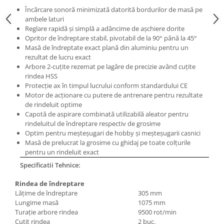
Masini pneumatice de filetat
Încărcare sonoră minimizată datorită bordurilor de masă pe
ambele laturi
Masini electrice de filetat
Reglare rapidă şi simplă a adâncime de aşchiere dorite
Exhaustor pentru aschii metal
Opritor de îndreptare stabil, pivotabil de la 90° până la 45°
Masă de îndreptate exact plană din aluminiu pentru un
Masini de gaurit cu talpa
rezultat de lucru exact
magnetica
Arbore 2-cuţite rezemat pe lagăre de precizie având cuţite
Instalatii de spalare a pieselor
rindea HSS
Protecție ax în timpul lucrului conform standardului CE
Accesorii prelucrare metal
Motor de acţionare cu putere de antrenare pentru rezultate
Universale de strung si accesorii
de rindeluit optime
pentru strunguri
Capotă de aspirare combinată utilizabilă aleator pentru
rindeluitul de îndreptare respectiv de grosime
Falci pentru 3 bacuri PS3/ PO3
Optim pentru meşteşugari de hobby şi meşteşugarii casnici
Falci pentru 4 bacuri PS4/ PO4
Masă de prelucrat la grosime cu ghidaj pe toate colțurile
pentru un rindeluit exact
Flanșă
Specificatii Tehnice:
Fălcile pentru 3-bacuri DK11
Fălcile pentru 4-bacuri DK12
Rindea de îndreptare
Lăţime de îndreptare
305 mm
Mandrine independente
Lungime masă
1075 mm
Mandrină cu 3 fălci din fontă
Turaţie arbore rindea
9500 rot/min
Mandrină cu 3 fălci din otel
Cuţit rindea
2 buc.