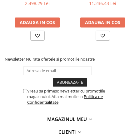
2.498,29 Lei
11.236,43 Lei
Accesorii utilaje
Accesorii masini de gaurit si frezat
ADAUGA IN COS
ADAUGA IN COS
Accesorii pentru ferastraie
mecanice cu banda si disc
Accesorii pentru masini de ascutit
Accesorii pentru masini de gaurit
Accesorii pentru masini de slefuit
Newsletter
Nu rata ofertele si promotiile noastre
Accesorii pentru masini de taiat
filete
Accesorii pentru mașini de găurit
magnetice
Vreau sa primesc newsletter cu promotiile
Accesorii pentru strunguri
magazinului. Afla mai multe in
Politica de
Accesorii polizor umed și uscat
Confidentialitate
Accesorii generale
Accesorii masini de slefuit cutite
MAGAZINUL MEU
de gravat
CLIENTI
Accesorii pentru mașini de șlefuit