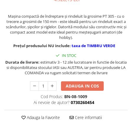
Masini de gaurit cu coloana si cap
de actionare
Maşina compactă de îndreptare şi rindeluit la grosime PT 305 - cu o
Masini de gaurit cu coloana si
trecere a grosimii de 150 mm - este ideală pentru un rindeluit exact a
curea de distributie
scândurilor, şipcilor şi riglelor. Datorită modului său constructiv mic şi
Masini de gaurit cu masa
compact acest model este ideal pentru meşteşugarii amatori (de
hobby).
Masini de gaurit cu stand si
coloana
Prețul produsului NU include:
taxa de TIMBRU VERDE
Masini de gaurit radiale
IN STOC
Masini de gaurit si frezat
Durata de livrare:
estimativ 3 - 12 zile lucratoare in functie de locatia
si disponibilitatea stocului IASI sau AUSTRIA, iar pentru produsele LA
Masini de gaurit cu freza
COMANDA va rugam solicitati termen de livrare
Masini de frezat universale
Centre de prelucrare verticale CNC
ADAUGA IN COS
Masini de frezat cu batiu
Cod Produs:
BN-08-1009
Masini de frezat multifunctionale
Ai nevoie de ajutor?
0730260454
Masini de frezat universale SERVO
Masini de frezat verticale
Adauga la Favorite
Cere informatii
Masini de slefuit metal
Masini de ascutit burghie