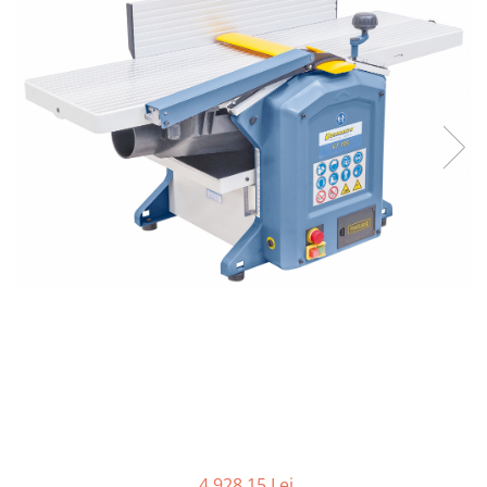
Ferastraie verticale
Strunguri pentru metal
Strunguri CNC
Strunguri cu cutie de viteze
Strunguri cu surub de ghidare
Strunguri de precizie
Strunguri metal cu freza
Strunguri universale
Strunguri universale cu afisaj
digital
Strunguri universale cu viteza
variabila
Masini de gaurit
Masini de gaurit - Vario - cu masa
si coloana
Masini de gaurit cu angrenaj, masa
si coloana
Masini de gaurit cu coloana
4.928,15 Lei