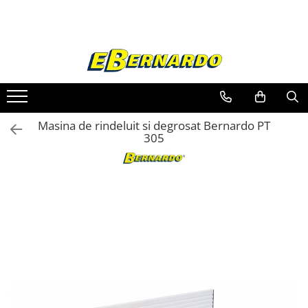
Toate Produsele
Prelucrare metal
Fierastraie pentru metal
Ferastraie mobile pentru metal
Masina de rindeluit si degrosat Bernardo PT
Fierastraie prelucrare metal
305
Ferastraie orizontale pentru metal
Ferastraie circulare pentru metal
Dispozitive de sudare pentru panze
panglica
Ferastraie automate cu banda si
doua coloane
Ferastraie metal cu banda si taiere
dubla semiautomate
Ferastraie prelucrare metal cu
banda si taiere dubla