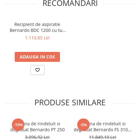
RECOMANDARI
Dispozitiv de testare
Indicatoare înălțime
Indicator cadran / Baze magnetice
Recipient de aspiratie
Masurare
Bernardo BDC 1200 cu tub
Micrometru
de 2,0 m
1.110,85 Lei
Micrometru de adancime
Micrometru de interior
ADAUGA IN COS
Nivele
Palpatoare margine
Placi de granit de suprafață
Prisma
Raportor
Set unelte de masurare
PRODUSE SIMILARE
Instrumente de decupare
metalelor
Instrumente de frezat
Masina de rindeluit si
Masina de rindeluit si
-19%
-5%
degrosat Bernardo PT 250
degrosat Bernardo FS 310 P
Instrumente de găurit
- 230 V
3.096,92 Lei
11.849,10 Lei
Tarozi si filiere