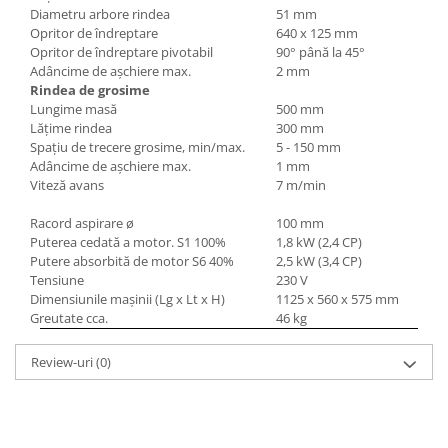
Diametru arbore rindea
51 mm
Mandrină cu 4 fălci din fontă
Opritor de îndreptare
640 x 125 mm
Mandrină cu 4 fălci din otel
Opritor de îndreptare pivotabil
90° până la 45°
Seturi de unelte pentru strungarie
Adâncime de aşchiere max.
2 mm
Rindea de grosime
Standuri pentru strunguri
Lungime masă
500 mm
Instrumente de prindere
Lăţime rindea
300 mm
Spaţiu de trecere grosime, min/max.
5 - 150 mm
Dispozitive de prindere pentru
Adâncime de aşchiere max.
1 mm
unelte
Viteză avans
7 m/min
Elemente de prindere mecanică
Racord aspirare ø
100 mm
Fălci pentru PHV / VHV
Puterea cedată a motor. S
1
100%
1,8 kW (2,4 CP)
Menghine
Putere absorbită de motor S
6
40%
2,5 kW (3,4 CP)
Mese rotative / mese inclinabile /
Tensiune
230 V
Etape XY
Dimensiunile maşinii (Lg x Lt x H)
1125 x 560 x 575 mm
Greutate cca.
46 kg
Papusa mobila / con de centrare
Instrumente de masurare
Review-uri
(0)
Afisaj digital
Bloc ecartament, masurare și
testare