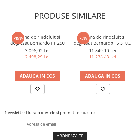
Accesorii utilaje
PRODUSE SIMILARE
Accesorii masini de gaurit si frezat
Accesorii pentru ferastraie
mecanice cu banda si disc
Masina de rindeluit si
Masina de rindeluit si
-19%
-5%
Accesorii pentru masini de ascutit
degrosat Bernardo PT 250
degrosat Bernardo FS 310 P
Accesorii pentru masini de gaurit
- 230 V
3.096,92 Lei
11.849,10 Lei
Accesorii pentru masini de slefuit
2.498,29 Lei
11.236,43 Lei
Accesorii pentru masini de taiat
filete
ADAUGA IN COS
ADAUGA IN COS
Accesorii pentru mașini de găurit
magnetice
Accesorii pentru strunguri
Accesorii polizor umed și uscat
Accesorii generale
Newsletter
Nu rata ofertele si promotiile noastre
Accesorii masini de slefuit cutite
de gravat
Accesorii pentru mașini de șlefuit