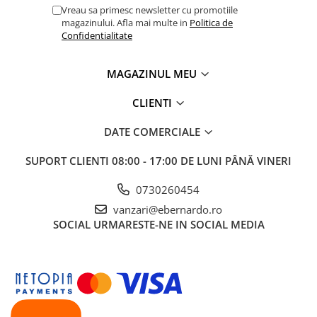
Accesorii, mese si prelungiri metal
Vreau sa primesc newsletter cu promotiile
magazinului. Afla mai multe in
Politica de
Benzi textile de șlefuit pentru
Confidentialitate
prelucrarea metalelor
Instrumente de tăiere diferite
MAGAZINUL MEU
Lame de ferastrau cu varf din
CLIENTI
carbura
Lame de ferăstrău cu acoperire
DATE COMERCIALE
TiN
SUPORT CLIENTI
08:00 - 17:00 DE LUNI PÂNĂ VINERI
Panze de taiere cu banda verticala
Panze de taiere metal pentru
0730260454
ferastraie
vanzari@ebernardo.ro
Roti de lustruit
SOCIAL
URMARESTE-NE IN SOCIAL MEDIA
Standuri pentru ferăstraie cu
bandă
Standuri pentru mașini de găurit și
frezat
Standuri pentru mașini de șlefuit