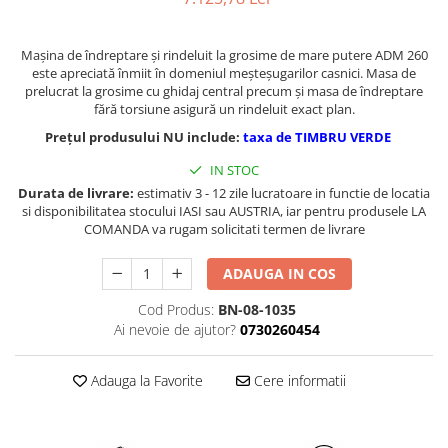
Masini de gaurit cu coloana si cap
de actionare
Maşina de îndreptare şi rindeluit la grosime de mare putere ADM 260
Masini de gaurit cu coloana si
este apreciată înmiit în domeniul meşteşugarilor casnici. Masa de
curea de distributie
prelucrat la grosime cu ghidaj central precum şi masa de îndreptare
Masini de gaurit cu masa
fără torsiune asigură un rindeluit exact plan.
Masini de gaurit cu stand si
Prețul produsului NU include:
taxa de TIMBRU VERDE
coloana
IN STOC
Masini de gaurit radiale
Durata de livrare:
estimativ 3 - 12 zile lucratoare in functie de locatia
Masini de gaurit si frezat
si disponibilitatea stocului IASI sau AUSTRIA, iar pentru produsele LA
COMANDA va rugam solicitati termen de livrare
Masini de gaurit cu freza
Masini de frezat universale
ADAUGA IN COS
Centre de prelucrare verticale CNC
Masini de frezat cu batiu
Cod Produs:
BN-08-1035
Ai nevoie de ajutor?
0730260454
Masini de frezat multifunctionale
Masini de frezat universale SERVO
Adauga la Favorite
Cere informatii
Masini de frezat verticale
Masini de slefuit metal
Masini de ascutit burghie