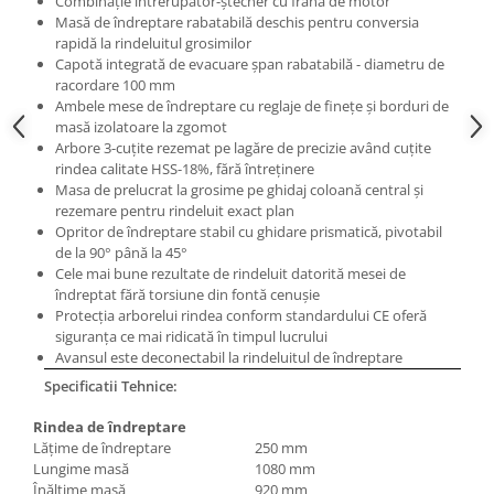
Combinaţie întrerupător-ştecher cu frână de motor
Masini pneumatice de filetat
Masă de îndreptare rabatabilă deschis pentru conversia
rapidă la rindeluitul grosimilor
Masini electrice de filetat
Capotă integrată de evacuare şpan rabatabilă - diametru de
Exhaustor pentru aschii metal
racordare 100 mm
Ambele mese de îndreptare cu reglaje de fineţe şi borduri de
Masini de gaurit cu talpa
masă izolatoare la zgomot
magnetica
Arbore 3-cuţite rezemat pe lagăre de precizie având cuţite
Instalatii de spalare a pieselor
rindea calitate HSS-18%, fără întreţinere
Masa de prelucrat la grosime pe ghidaj coloană central şi
Accesorii prelucrare metal
rezemare pentru rindeluit exact plan
Universale de strung si accesorii
Opritor de îndreptare stabil cu ghidare prismatică, pivotabil
pentru strunguri
de la 90° până la 45°
Cele mai bune rezultate de rindeluit datorită mesei de
Falci pentru 3 bacuri PS3/ PO3
îndreptat fără torsiune din fontă cenuşie
Falci pentru 4 bacuri PS4/ PO4
Protecţia arborelui rindea conform standardului CE oferă
siguranţa ce mai ridicată în timpul lucrului
Flanșă
Avansul este deconectabil la rindeluitul de îndreptare
Fălcile pentru 3-bacuri DK11
Specificatii Tehnice:
Fălcile pentru 4-bacuri DK12
Mandrine independente
Rindea de îndreptare
Lăţime de îndreptare
250 mm
Mandrină cu 3 fălci din fontă
Lungime masă
1080 mm
Mandrină cu 3 fălci din otel
Înălţime masă
920 mm