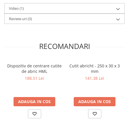
Dispozitiv de testare
Indicatoare înălțime
Video
(1)
Indicator cadran / Baze magnetice
Review-uri
(0)
Masurare
Micrometru
Micrometru de adancime
RECOMANDARI
Micrometru de interior
Nivele
Palpatoare margine
Dispozitiv de centrare cutite
Cutit abricht - 250 x 30 x 3
Placi de granit de suprafață
de abric HML
mm
Prisma
188,51 Lei
141,38 Lei
Raportor
Set unelte de masurare
Instrumente de decupare
ADAUGA IN COS
ADAUGA IN COS
metalelor
Instrumente de frezat
Instrumente de găurit
Tarozi si filiere