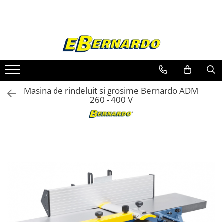
Toate Produsele
Prelucrare metal
Fierastraie pentru metal
Ferastraie mobile pentru metal
Masina de rindeluit si grosime Bernardo ADM
Fierastraie prelucrare metal
260 - 400 V
Ferastraie orizontale pentru metal
Ferastraie circulare pentru metal
Dispozitive de sudare pentru panze
panglica
Ferastraie automate cu banda si
doua coloane
Ferastraie metal cu banda si taiere
dubla semiautomate
Ferastraie prelucrare metal cu
banda si taiere dubla