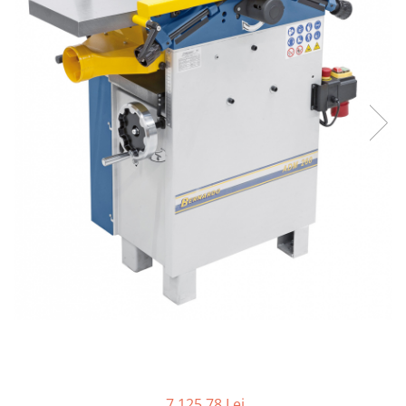
Ferastraie verticale
Strunguri pentru metal
Strunguri CNC
Strunguri cu cutie de viteze
Strunguri cu surub de ghidare
Strunguri de precizie
Strunguri metal cu freza
Strunguri universale
Strunguri universale cu afisaj
digital
Strunguri universale cu viteza
variabila
Masini de gaurit
Masini de gaurit - Vario - cu masa
si coloana
Masini de gaurit cu angrenaj, masa
si coloana
Masini de gaurit cu coloana
7.125,78 Lei