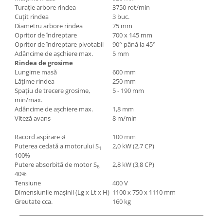
Turaţie arbore rindea
3750 rot/min
Mandrină cu 4 fălci din fontă
Cuţit rindea
3 buc.
Mandrină cu 4 fălci din otel
Diametru arbore rindea
75 mm
Seturi de unelte pentru strungarie
Opritor de îndreptare
700 x 145 mm
Opritor de îndreptare pivotabil
90° până la 45°
Standuri pentru strunguri
Adâncime de aşchiere max.
5 mm
Instrumente de prindere
Rindea de grosime
Lungime masă
600 mm
Dispozitive de prindere pentru
Lăţime rindea
250 mm
unelte
Spaţiu de trecere grosime,
5 - 190 mm
Elemente de prindere mecanică
min/max.
Fălci pentru PHV / VHV
Adâncime de aşchiere max.
1,8 mm
Viteză avans
8 m/min
Menghine
Mese rotative / mese inclinabile /
Racord aspirare ø
100 mm
Etape XY
Puterea cedată a motorului S
2,0 kW (2,7 CP)
1
100%
Papusa mobila / con de centrare
Putere absorbită de motor S
2,8 kW (3,8 CP)
6
Instrumente de masurare
40%
Tensiune
400 V
Afisaj digital
Dimensiunile maşinii (Lg x Lt x H)
1100 x 750 x 1110 mm
Bloc ecartament, masurare și
Greutate cca.
160 kg
testare