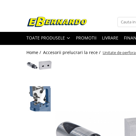
Toate Produsele
Prelucrare metal
TOATE PRODUSELE
PROMOTII
LIVRARE
FINA
Fierastraie pentru metal
Ferastraie mobile pentru metal
Home /
Accesorii prelucrari la rece /
Unitate de perfor
Fierastraie prelucrare metal
Ferastraie orizontale pentru metal
Ferastraie circulare pentru metal
Dispozitive de sudare pentru panze
panglica
Ferastraie automate cu banda si
doua coloane
Ferastraie metal cu banda si taiere
dubla semiautomate
Ferastraie prelucrare metal cu
banda si taiere dubla