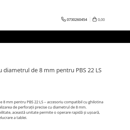
0730260454
0,00
cu diametrul de 8 mm pentru PBS 22 LS
de 8 mm pentru PBS 22 LS – accesoriu compatibil cu ghilotina
lizarea de perforații precise cu diametrul de 8 mm.
ilitate, această unitate permite o operare rapidă și ușoară,
lucrare a tablei.