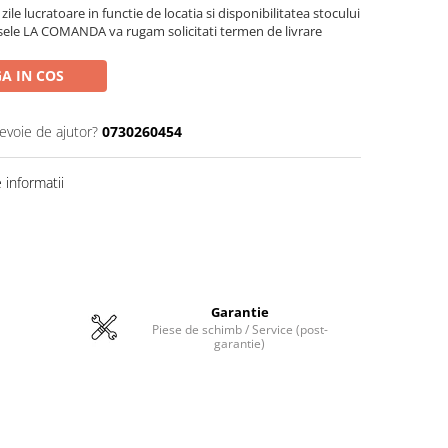
zile lucratoare in functie de locatia si disponibilitatea stocului
sele LA COMANDA va rugam solicitati termen de livrare
A IN COS
nevoie de ajutor?
0730260454
informatii
Garantie
Piese de schimb / Service (post-
garantie)