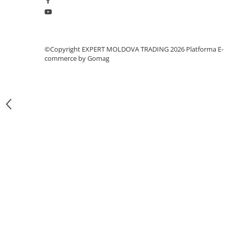
Masini pneumatice de filetat
Masini electrice de filetat
Exhaustor pentru aschii metal
©Copyright EXPERT MOLDOVA TRADING 2026
Platforma E-
Masini de gaurit cu talpa
commerce by Gomag
magnetica
Instalatii de spalare a pieselor
Accesorii prelucrare metal
Universale de strung si accesorii
pentru strunguri
Falci pentru 3 bacuri PS3/ PO3
Falci pentru 4 bacuri PS4/ PO4
Flanșă
Fălcile pentru 3-bacuri DK11
Fălcile pentru 4-bacuri DK12
Mandrine independente
Mandrină cu 3 fălci din fontă
Mandrină cu 3 fălci din otel