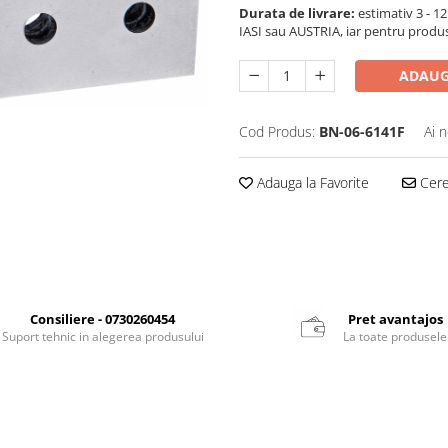
Durata de livrare:
estimativ 3 - 12 
IASI sau AUSTRIA, iar pentru produ
ADAUG
Cod Produs:
BN-06-6141F
Ai 
Adauga la Favorite
Cere 
Consiliere - 0730260454
Pret avantajos
Suport tehnic in alegerea produsului
La toate produsele