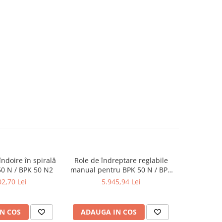
îndoire în spirală
Role de îndreptare reglabile
Dispozitiv 
0 N / BPK 50 N2
manual pentru BPK 50 N / BPK
pentru BP
50 N2
2,70 Lei
5.945,94 Lei
11
N COS
ADAUGA IN COS
ADAUG