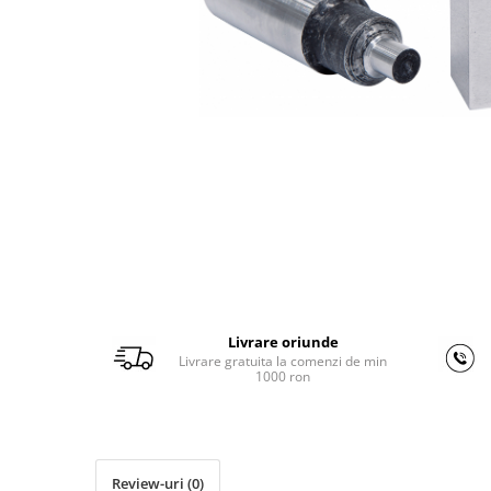
Ferastraie verticale
Strunguri pentru metal
Strunguri CNC
Strunguri cu cutie de viteze
Strunguri cu surub de ghidare
Strunguri de precizie
Strunguri metal cu freza
Strunguri universale
Strunguri universale cu afisaj
digital
Strunguri universale cu viteza
variabila
Masini de gaurit
Livrare oriunde
Livrare gratuita la comenzi de min
Masini de gaurit - Vario - cu masa
1000 ron
si coloana
Masini de gaurit cu angrenaj, masa
si coloana
Masini de gaurit cu coloana
Review-uri
(0)