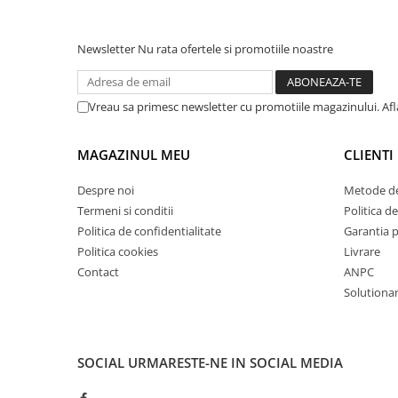
Masini de lustruit
Masini de polizat bavuri cu perii
Newsletter
Nu rata ofertele si promotiile noastre
Masini de rectificat plan
Masini de rectificat plan
Vreau sa primesc newsletter cu promotiile magazinului. Af
Masini de rectificat rotund
Masini de satinat
MAGAZINUL MEU
CLIENTI
Masini de slefuit combinate
Masini de slefuit cu banda
Despre noi
Metode de
Masini de slefuit cu disc
Termeni si conditii
Politica de
Masini de slefuit cu mediu umed si
Politica de confidentialitate
Garantia 
uscat
Politica cookies
Livrare
Masini de slefuit cutite de gravat
Contact
ANPC
Masini de tesit
Solutionare
Masini pentru slefuit tevi
Masini universale de ascutit
Polizoare de banc
SOCIAL
URMARESTE-NE IN SOCIAL MEDIA
Masini de filetat