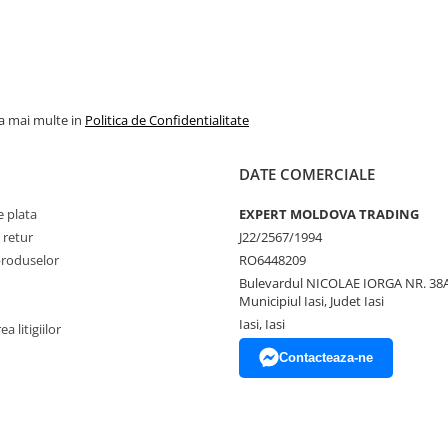
la mai multe in
Politica de Confidentialitate
DATE COMERCIALE
 plata
EXPERT MOLDOVA TRADING
 retur
J22/2567/1994
produselor
RO6448209
Bulevardul NICOLAE IORGA NR. 38A
Municipiul Iasi, Judet Iasi
Iasi, Iasi
a litigiilor
Contacteaza-ne