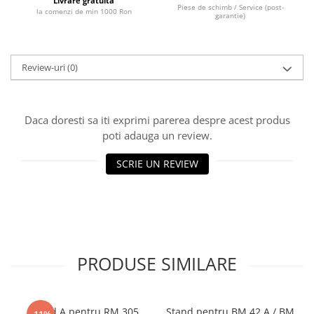
Livrare gratuita
Piese de schimb / Service (post-
la comenzi de min 1000 Ron
Masini de lustruit
garantie)
Masini de polizat bavuri cu perii
Masini de rectificat plan
Review-uri
(0)
Masini de rectificat plan
Masini de rectificat rotund
Masini de satinat
Daca doresti sa iti exprimi parerea despre acest produs
Masini de slefuit combinate
poti adauga un review.
Masini de slefuit cu banda
Masini de slefuit cu disc
SCRIE UN REVIEW
Masini de slefuit cu mediu umed si
uscat
Masini de slefuit cutite de gravat
Masini de tesit
Masini pentru slefuit tevi
PRODUSE SIMILARE
Masini universale de ascutit
Polizoare de banc
Masini de filetat
Stand A pentru RM 305
Stand pentru BM 42 A / BM