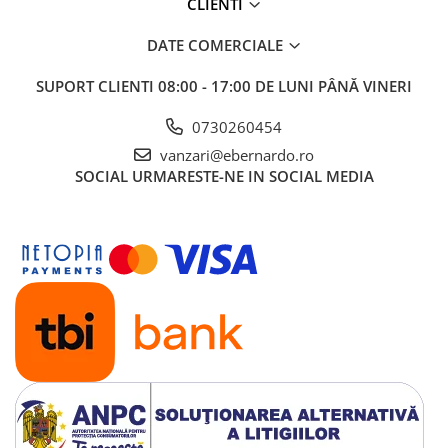
CLIENTI
Mandrină cu 4 fălci din fontă
Mandrină cu 4 fălci din otel
DATE COMERCIALE
Seturi de unelte pentru strungarie
SUPORT CLIENTI
08:00 - 17:00 DE LUNI PÂNĂ VINERI
Standuri pentru strunguri
Instrumente de prindere
0730260454
Dispozitive de prindere pentru
vanzari@ebernardo.ro
unelte
SOCIAL
URMARESTE-NE IN SOCIAL MEDIA
Elemente de prindere mecanică
Fălci pentru PHV / VHV
Menghine
Mese rotative / mese inclinabile /
Etape XY
Papusa mobila / con de centrare
Instrumente de masurare
Afisaj digital
Bloc ecartament, masurare și
testare