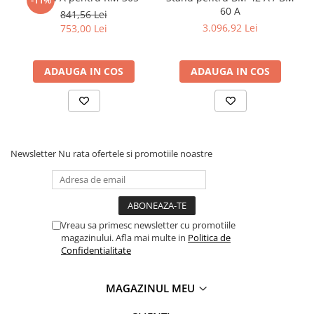
-11%
Masini pneumatice de filetat
60 A
841,56 Lei
3.096,92 Lei
753,00 Lei
Masini electrice de filetat
Exhaustor pentru aschii metal
Masini de gaurit cu talpa
ADAUGA IN COS
ADAUGA IN COS
magnetica
Instalatii de spalare a pieselor
Accesorii prelucrare metal
Universale de strung si accesorii
Newsletter
Nu rata ofertele si promotiile noastre
pentru strunguri
Falci pentru 3 bacuri PS3/ PO3
Falci pentru 4 bacuri PS4/ PO4
Flanșă
Vreau sa primesc newsletter cu promotiile
Fălcile pentru 3-bacuri DK11
magazinului. Afla mai multe in
Politica de
Confidentialitate
Fălcile pentru 4-bacuri DK12
Mandrine independente
MAGAZINUL MEU
Mandrină cu 3 fălci din fontă
Mandrină cu 3 fălci din otel