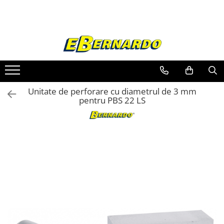
Toate Produsele
Prelucrare metal
Fierastraie pentru metal
Ferastraie mobile pentru metal
Unitate de perforare cu diametrul de 3 mm
Fierastraie prelucrare metal
pentru PBS 22 LS
Ferastraie orizontale pentru metal
Ferastraie circulare pentru metal
Dispozitive de sudare pentru panze
panglica
Ferastraie automate cu banda si
doua coloane
Ferastraie metal cu banda si taiere
dubla semiautomate
Ferastraie prelucrare metal cu
banda si taiere dubla