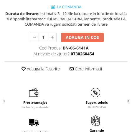
Masini de gaurit cu coloana si cap
LA COMANDA
de actionare
Durata de livrare:
estimativ 3 - 12 zile lucratoare in functie de locatia
Masini de gaurit cu coloana si
si disponibilitatea stocului IASI sau AUSTRIA, iar pentru produsele LA
curea de distributie
COMANDA va rugam solicitati termen de livrare
Masini de gaurit cu masa
ADAUGA IN COS
Masini de gaurit cu stand si
coloana
Cod Produs:
BN-06-6141A
Masini de gaurit radiale
Ai nevoie de ajutor?
0730260454
Masini de gaurit si frezat
Masini de gaurit cu freza
Adauga la Favorite
Cere informatii
Masini de frezat universale
Centre de prelucrare verticale CNC
Masini de frezat cu batiu
Masini de frezat multifunctionale
Pret avantajos
Suport tehnic
Masini de frezat universale SERVO
La toate produsele
0730260454
Masini de frezat verticale
Masini de slefuit metal
Masini de ascutit burghie
Garantie