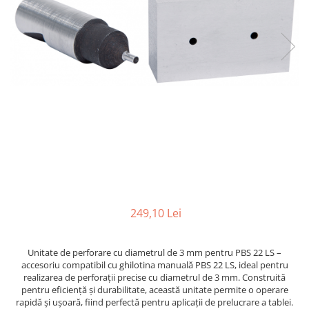
Ferastraie verticale
Strunguri pentru metal
Strunguri CNC
Strunguri cu cutie de viteze
Strunguri cu surub de ghidare
Strunguri de precizie
Strunguri metal cu freza
Strunguri universale
Strunguri universale cu afisaj
digital
Strunguri universale cu viteza
variabila
249,10 Lei
Masini de gaurit
Masini de gaurit - Vario - cu masa
si coloana
Unitate de perforare cu diametrul de 3 mm pentru PBS 22 LS –
accesoriu compatibil cu ghilotina manuală PBS 22 LS, ideal pentru
Masini de gaurit cu angrenaj, masa
realizarea de perforații precise cu diametrul de 3 mm. Construită
si coloana
pentru eficiență și durabilitate, această unitate permite o operare
Masini de gaurit cu coloana
rapidă și ușoară, fiind perfectă pentru aplicații de prelucrare a tablei.