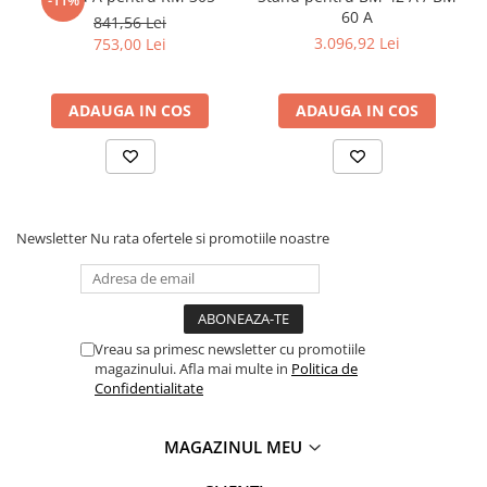
-11%
Masini electrice de filetat
60 A
Lame de ferastrau cu varf din
841,56 Lei
Exhaustor pentru aschii metal
carbura
3.096,92 Lei
753,00 Lei
Masini de gaurit cu talpa
Lame de ferăstrău cu acoperire
magnetica
TiN
ADAUGA IN COS
ADAUGA IN COS
Instalatii de spalare a pieselor
Panze de taiere cu banda verticala
Panze de taiere metal pentru
ferastraie
Roti de lustruit
Newsletter
Nu rata ofertele si promotiile noastre
Standuri pentru ferăstraie cu
bandă
Standuri pentru mașini de găurit și
frezat
Vreau sa primesc newsletter cu promotiile
Standuri pentru mașini de șlefuit
magazinului. Afla mai multe in
Politica de
Confidentialitate
Standuri pentru strunguri metal
Unelte striere
MAGAZINUL MEU