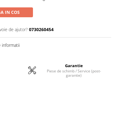
A IN COS
voie de ajutor?
0730260454
informatii
Garantie
Piese de schimb / Service (post-
garantie)