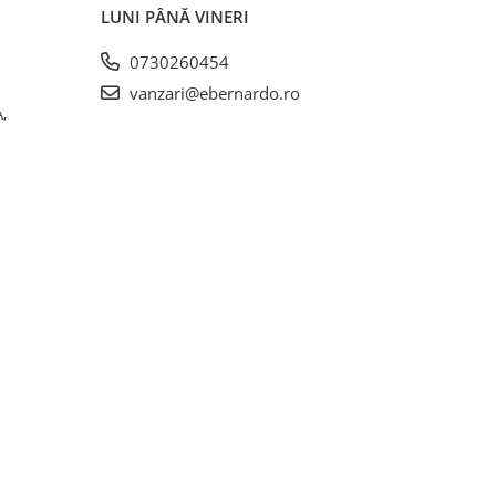
LUNI PÂNĂ VINERI
0730260454
vanzari@ebernardo.ro
,