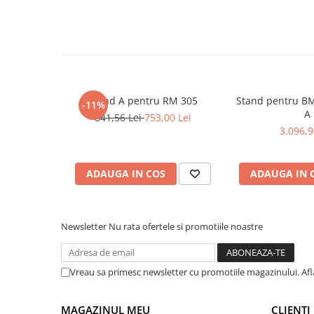
Masini de gaurit cu coloana si cap
de actionare
Masini de gaurit cu coloana si
curea de distributie
Masini de gaurit cu masa
Masini de gaurit cu stand si
Stand A pentru RM 305
Stand pentru BM
coloana
-11%
A
841,56 Lei
753,00 Lei
Masini de gaurit radiale
3.096,9
Masini de gaurit si frezat
Masini de gaurit cu freza
ADAUGA IN COS
ADAUGA IN 
Masini de frezat universale
Centre de prelucrare verticale CNC
Masini de frezat cu batiu
Newsletter
Nu rata ofertele si promotiile noastre
Masini de frezat multifunctionale
Masini de frezat universale SERVO
Masini de frezat verticale
Vreau sa primesc newsletter cu promotiile magazinului. Af
Masini de slefuit metal
MAGAZINUL MEU
CLIENTI
Masini de ascutit burghie