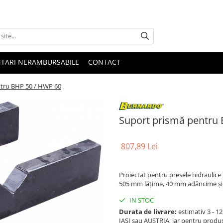
NTARI NERAMBURSABILE
CONTACT
ntru BHP 50 / HWP 60
Suport prismă pentru
807,89 Lei
Proiectat pentru presele hidraulic
505 mm lățime, 40 mm adâncime și
IN STOC
Durata de livrare:
estimativ 3 - 12 
IASI sau AUSTRIA, iar pentru produ