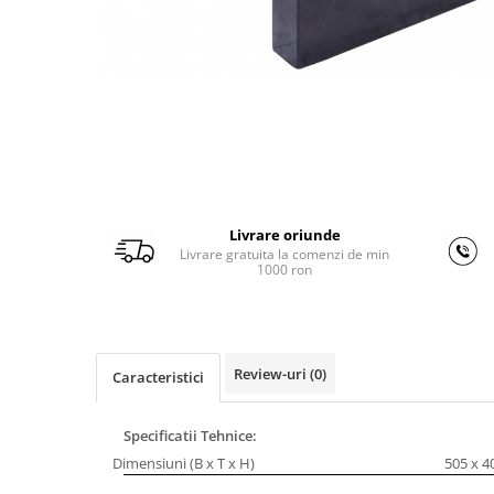
Ferastraie verticale
Strunguri pentru metal
Strunguri CNC
Strunguri cu cutie de viteze
Strunguri cu surub de ghidare
Strunguri de precizie
Strunguri metal cu freza
Strunguri universale
Livrare oriunde
Strunguri universale cu afisaj
Livrare gratuita la comenzi de min
digital
1000 ron
Strunguri universale cu viteza
variabila
Masini de gaurit
Review-uri
(0)
Masini de gaurit - Vario - cu masa
Caracteristici
si coloana
Masini de gaurit cu angrenaj, masa
Specificatii Tehnice:
si coloana
Dimensiuni (B x T x H)
505 x 4
Masini de gaurit cu coloana