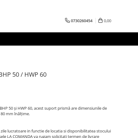
0730260454
0,00
 BHP 50 / HWP 60
e BHP 50 și HWP 60, acest suport prismă are dimensiunile de
 80 mm înălțime.
zile lucratoare in functie de locatia si disponibilitatea stocului
sele LA COMANDA va rugam solicitati termen de livrare