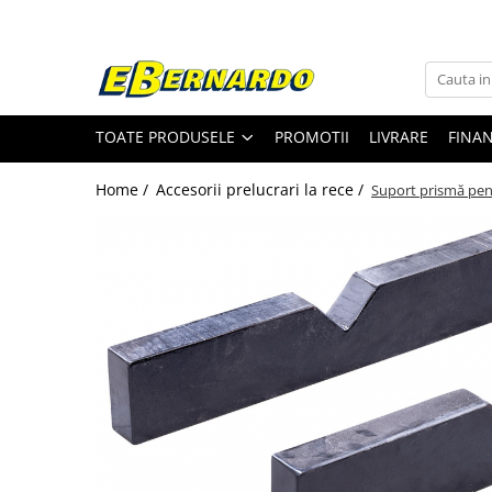
Toate Produsele
Prelucrare metal
TOATE PRODUSELE
PROMOTII
LIVRARE
FINA
Fierastraie pentru metal
Ferastraie mobile pentru metal
Home /
Accesorii prelucrari la rece /
Suport prismă pe
Fierastraie prelucrare metal
Ferastraie orizontale pentru metal
Ferastraie circulare pentru metal
Dispozitive de sudare pentru panze
panglica
Ferastraie automate cu banda si
doua coloane
Ferastraie metal cu banda si taiere
dubla semiautomate
Ferastraie prelucrare metal cu
banda si taiere dubla