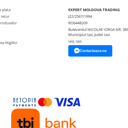
 plata
EXPERT MOLDOVA TRADING
 retur
J22/2567/1994
produselor
RO6448209
Bulevardul NICOLAE IORGA NR. 38A
Municipiul Iasi, Judet Iasi
Iasi, Iasi
a litigiilor
Contacteaza-ne