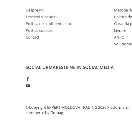
Masini de lustruit
Despre noi
Metode de
Masini de polizat bavuri cu perii
Termeni si conditii
Politica de
Masini de rectificat plan
Politica de confidentialitate
Garantia 
Masini de rectificat plan
Politica cookies
Livrare
Contact
ANPC
Masini de rectificat rotund
Solutionare
Masini de satinat
Masini de slefuit combinate
Masini de slefuit cu banda
SOCIAL
URMARESTE-NE IN SOCIAL MEDIA
Masini de slefuit cu disc
Masini de slefuit cu mediu umed si
uscat
Masini de slefuit cutite de gravat
Masini de tesit
Masini pentru slefuit tevi
©Copyright EXPERT MOLDOVA TRADING 2026
Platforma E-
Masini universale de ascutit
commerce by Gomag
Polizoare de banc
Masini de filetat