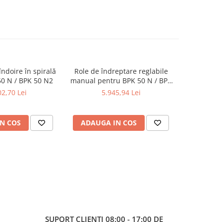
îndoire în spirală
Role de îndreptare reglabile
Dispozitiv 
0 N / BPK 50 N2
manual pentru BPK 50 N / BPK
pentru BP
50 N2
2,70 Lei
5.945,94 Lei
11
N COS
ADAUGA IN COS
ADAUG
SUPORT CLIENTI
08:00 - 17:00 DE