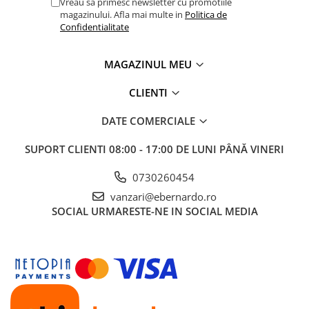
Vreau sa primesc newsletter cu promotiile
Masini electrice de filetat
Lame de ferastrau cu varf din
magazinului. Afla mai multe in
Politica de
Exhaustor pentru aschii metal
carbura
Confidentialitate
Masini de gaurit cu talpa
Lame de ferăstrău cu acoperire
magnetica
TiN
MAGAZINUL MEU
Instalatii de spalare a pieselor
Panze de taiere cu banda verticala
CLIENTI
Panze de taiere metal pentru
ferastraie
DATE COMERCIALE
Roti de lustruit
SUPORT CLIENTI
08:00 - 17:00 DE LUNI PÂNĂ VINERI
Standuri pentru ferăstraie cu
bandă
0730260454
Standuri pentru mașini de găurit și
vanzari@ebernardo.ro
frezat
SOCIAL
URMARESTE-NE IN SOCIAL MEDIA
Standuri pentru mașini de șlefuit
Standuri pentru strunguri metal
Unelte striere