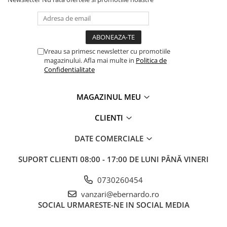
Masini electrice de filetat
Lame de ferastrau cu varf din
Exhaustor pentru aschii metal
carbura
Masini de gaurit cu talpa
Lame de ferăstrău cu acoperire
magnetica
TiN
Vreau sa primesc newsletter cu promotiile
Instalatii de spalare a pieselor
Panze de taiere cu banda verticala
magazinului. Afla mai multe in
Politica de
Confidentialitate
Panze de taiere metal pentru
ferastraie
MAGAZINUL MEU
Roti de lustruit
CLIENTI
Standuri pentru ferăstraie cu
bandă
DATE COMERCIALE
Standuri pentru mașini de găurit și
frezat
SUPORT CLIENTI
08:00 - 17:00 DE LUNI PÂNĂ VINERI
Standuri pentru mașini de șlefuit
0730260454
Standuri pentru strunguri metal
vanzari@ebernardo.ro
Unelte striere
SOCIAL
URMARESTE-NE IN SOCIAL MEDIA