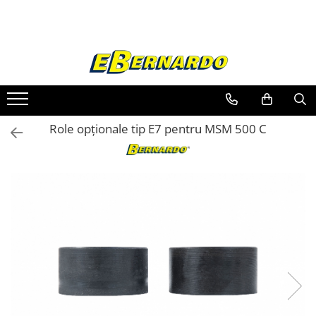
Toate Produsele
Prelucrare metal
Fierastraie pentru metal
Ferastraie mobile pentru metal
Role opționale tip E7 pentru MSM 500 C
Fierastraie prelucrare metal
Ferastraie orizontale pentru metal
Ferastraie circulare pentru metal
Dispozitive de sudare pentru panze
panglica
Ferastraie automate cu banda si
doua coloane
Ferastraie metal cu banda si taiere
dubla semiautomate
Ferastraie prelucrare metal cu
banda si taiere dubla