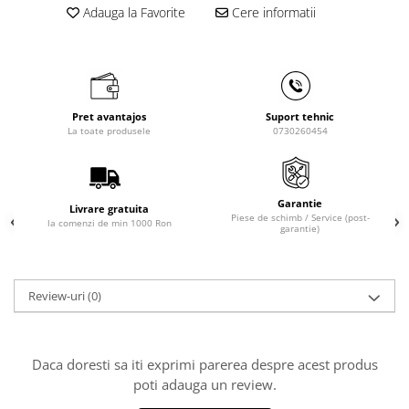
Masini de gaurit cu coloana si cap
Adauga la Favorite
Cere informatii
de actionare
Masini de gaurit cu coloana si
curea de distributie
Masini de gaurit cu masa
Masini de gaurit cu stand si
Pret avantajos
Suport tehnic
La toate produsele
0730260454
coloana
Masini de gaurit radiale
Masini de gaurit si frezat
Garantie
Livrare gratuita
Masini de gaurit cu freza
Piese de schimb / Service (post-
la comenzi de min 1000 Ron
garantie)
Masini de frezat universale
Centre de prelucrare verticale CNC
Masini de frezat cu batiu
Review-uri
(0)
Masini de frezat multifunctionale
Masini de frezat universale SERVO
Masini de frezat verticale
Daca doresti sa iti exprimi parerea despre acest produs
Masini de slefuit metal
poti adauga un review.
Masini de ascutit burghie