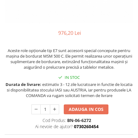
Ferastraie verticale
Strunguri pentru metal
Strunguri CNC
Strunguri cu cutie de viteze
976,20 Lei
Strunguri cu surub de ghidare
Strunguri de precizie
Aceste role opționale tip E7 sunt accesorii special concepute pentru
Strunguri metal cu freza
mașina de bordurat MSM 500 C. Ele permit realizarea unor operațiuni
Strunguri universale
suplimentare de bordurare, extinzând funcționalitatea mașinii și
Strunguri universale cu afisaj
asigurând o prelucrare precisă a tablelor metalice.
digital
IN STOC
Strunguri universale cu viteza
Durata de livrare:
estimativ 3 - 12 zile lucratoare in functie de locatia
variabila
si disponibilitatea stocului IASI sau AUSTRIA, iar pentru produsele LA
Masini de gaurit
COMANDA va rugam solicitati termen de livrare
Masini de gaurit - Vario - cu masa
ADAUGA IN COS
si coloana
Masini de gaurit cu angrenaj, masa
Cod Produs:
BN-06-6272
si coloana
Ai nevoie de ajutor?
0730260454
Masini de gaurit cu coloana