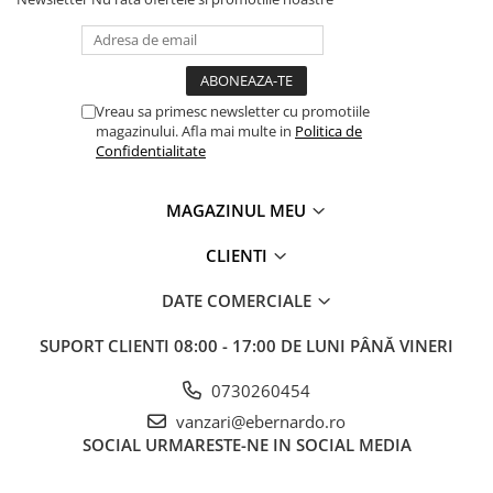
Masini pneumatice de filetat
Masini electrice de filetat
Exhaustor pentru aschii metal
Masini de gaurit cu talpa
Vreau sa primesc newsletter cu promotiile
magnetica
magazinului. Afla mai multe in
Politica de
Confidentialitate
Instalatii de spalare a pieselor
Accesorii prelucrare metal
MAGAZINUL MEU
Universale de strung si accesorii
pentru strunguri
CLIENTI
Falci pentru 3 bacuri PS3/ PO3
DATE COMERCIALE
Falci pentru 4 bacuri PS4/ PO4
Flanșă
SUPORT CLIENTI
08:00 - 17:00 DE LUNI PÂNĂ VINERI
Fălcile pentru 3-bacuri DK11
0730260454
Fălcile pentru 4-bacuri DK12
vanzari@ebernardo.ro
Mandrine independente
SOCIAL
URMARESTE-NE IN SOCIAL MEDIA
Mandrină cu 3 fălci din fontă
Mandrină cu 3 fălci din otel