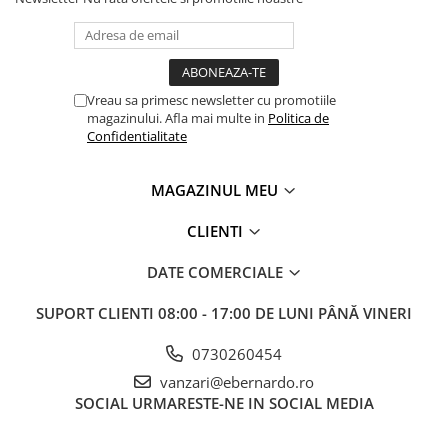
Masini pneumatice de filetat
Masini electrice de filetat
Exhaustor pentru aschii metal
Masini de gaurit cu talpa
Vreau sa primesc newsletter cu promotiile
magnetica
magazinului. Afla mai multe in
Politica de
Confidentialitate
Instalatii de spalare a pieselor
Accesorii prelucrare metal
MAGAZINUL MEU
Universale de strung si accesorii
pentru strunguri
CLIENTI
Falci pentru 3 bacuri PS3/ PO3
DATE COMERCIALE
Falci pentru 4 bacuri PS4/ PO4
Flanșă
SUPORT CLIENTI
08:00 - 17:00 DE LUNI PÂNĂ VINERI
Fălcile pentru 3-bacuri DK11
0730260454
Fălcile pentru 4-bacuri DK12
vanzari@ebernardo.ro
Mandrine independente
SOCIAL
URMARESTE-NE IN SOCIAL MEDIA
Mandrină cu 3 fălci din fontă
Mandrină cu 3 fălci din otel