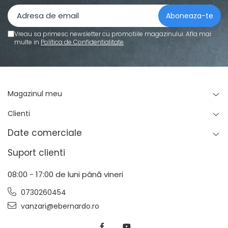
Standuri pentru strunguri metal
Unelte striere
Vreau sa primesc newsletter cu promotiile magazinului. Afla mai
multe in
Politica de Confidentialitate
Magazinul meu
Clienti
Date comerciale
Suport clienti
08:00 - 17:00 de luni până vineri
0730260454
vanzari@ebernardo.ro