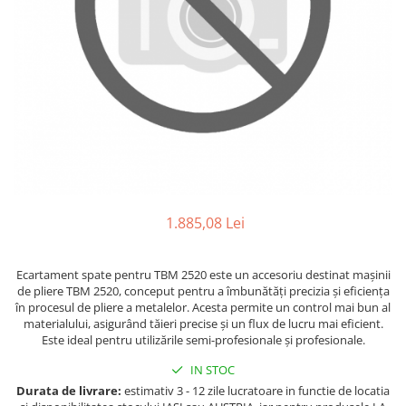
Ferastraie verticale
Strunguri pentru metal
Strunguri CNC
Strunguri cu cutie de viteze
Strunguri cu surub de ghidare
Strunguri de precizie
Strunguri metal cu freza
Strunguri universale
Strunguri universale cu afisaj
digital
1.885,08 Lei
Strunguri universale cu viteza
variabila
Ecartament spate pentru TBM 2520 este un accesoriu destinat mașinii
Masini de gaurit
de pliere TBM 2520, conceput pentru a îmbunătăți precizia și eficiența
în procesul de pliere a metalelor. Acesta permite un control mai bun al
Masini de gaurit - Vario - cu masa
materialului, asigurând tăieri precise și un flux de lucru mai eficient.
si coloana
Este ideal pentru utilizările semi-profesionale și profesionale.
Masini de gaurit cu angrenaj, masa
si coloana
IN STOC
Durata de livrare:
estimativ 3 - 12 zile lucratoare in functie de locatia
Masini de gaurit cu coloana