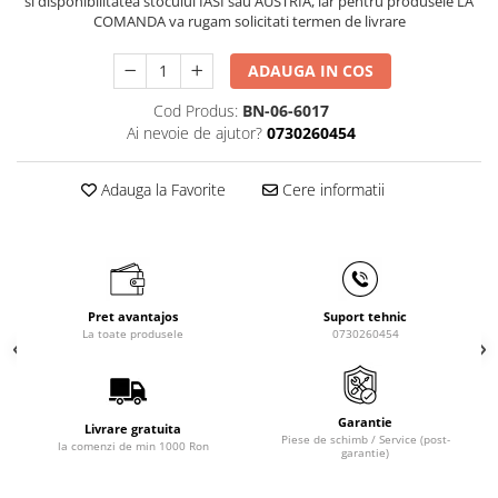
si disponibilitatea stocului IASI sau AUSTRIA, iar pentru produsele LA
Masini de gaurit cu coloana si cap
COMANDA va rugam solicitati termen de livrare
de actionare
Masini de gaurit cu coloana si
ADAUGA IN COS
curea de distributie
Cod Produs:
BN-06-6017
Masini de gaurit cu masa
Ai nevoie de ajutor?
0730260454
Masini de gaurit cu stand si
coloana
Adauga la Favorite
Cere informatii
Masini de gaurit radiale
Masini de gaurit si frezat
Masini de gaurit cu freza
Masini de frezat universale
Centre de prelucrare verticale CNC
Pret avantajos
Suport tehnic
La toate produsele
0730260454
Masini de frezat cu batiu
Masini de frezat multifunctionale
Masini de frezat universale SERVO
Garantie
Masini de frezat verticale
Livrare gratuita
Piese de schimb / Service (post-
la comenzi de min 1000 Ron
garantie)
Masini de slefuit metal
Masini de ascutit burghie