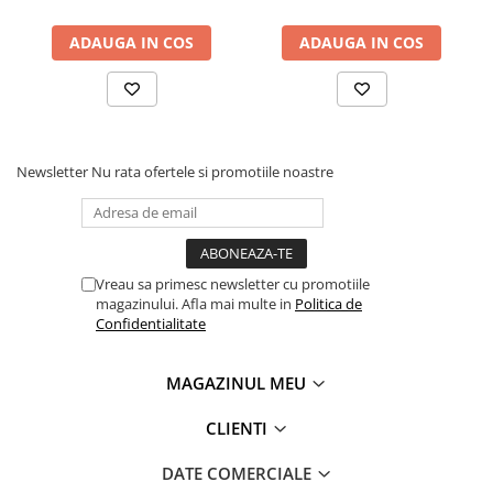
Masini pneumatice de filetat
ADAUGA IN COS
ADAUGA IN COS
Masini electrice de filetat
Exhaustor pentru aschii metal
Masini de gaurit cu talpa
magnetica
Instalatii de spalare a pieselor
Newsletter
Nu rata ofertele si promotiile noastre
Accesorii prelucrare metal
Universale de strung si accesorii
pentru strunguri
Falci pentru 3 bacuri PS3/ PO3
Vreau sa primesc newsletter cu promotiile
magazinului. Afla mai multe in
Politica de
Falci pentru 4 bacuri PS4/ PO4
Confidentialitate
Flanșă
Fălcile pentru 3-bacuri DK11
MAGAZINUL MEU
Fălcile pentru 4-bacuri DK12
Mandrine independente
CLIENTI
Mandrină cu 3 fălci din fontă
DATE COMERCIALE
Mandrină cu 3 fălci din otel