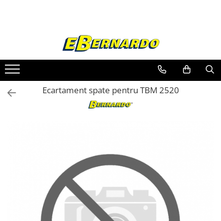
Toate Produsele
Prelucrare metal
Fierastraie pentru metal
Ferastraie mobile pentru metal
Ecartament spate pentru TBM 2520
Fierastraie prelucrare metal
Ferastraie orizontale pentru metal
Ferastraie circulare pentru metal
Dispozitive de sudare pentru panze
panglica
Ferastraie automate cu banda si
doua coloane
Ferastraie metal cu banda si taiere
dubla semiautomate
Ferastraie prelucrare metal cu
banda si taiere dubla