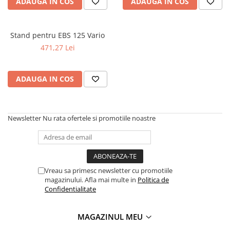
ADAUGA IN COS
ADAUGA IN COS
Ferastraie verticale
Strunguri pentru metal
Strunguri CNC
Stand pentru EBS 125 Vario
Strunguri cu cutie de viteze
471,27 Lei
Strunguri cu surub de ghidare
Strunguri de precizie
ADAUGA IN COS
Strunguri metal cu freza
Strunguri universale
Strunguri universale cu afisaj
Newsletter
Nu rata ofertele si promotiile noastre
digital
Strunguri universale cu viteza
variabila
Masini de gaurit
Vreau sa primesc newsletter cu promotiile
Masini de gaurit - Vario - cu masa
magazinului. Afla mai multe in
Politica de
si coloana
Confidentialitate
Masini de gaurit cu angrenaj, masa
si coloana
MAGAZINUL MEU
Masini de gaurit cu coloana