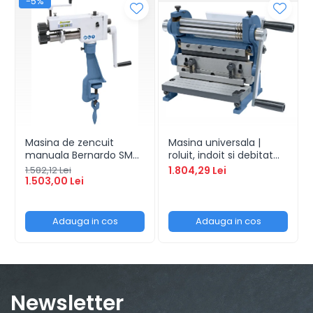
-5%
Standuri pentru strunguri metal
Unelte striere
Masina de zencuit
Masina universala |
manuala Bernardo SM
roluit, indoit si debitat
180 S
tabla | 3 in 1 - 200
1.582,12 Lei
1.804,29 Lei
1.503,00 Lei
Adauga in cos
Adauga in cos
Newsletter