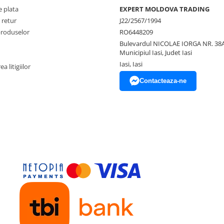
 plata
EXPERT MOLDOVA TRADING
 retur
J22/2567/1994
produselor
RO6448209
Bulevardul NICOLAE IORGA NR. 38A
Municipiul Iasi, Judet Iasi
Iasi, Iasi
a litigiilor
Contacteaza-ne