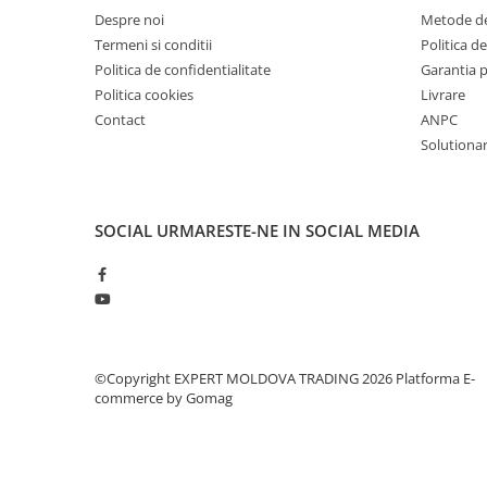
Mandrină cu 4 fălci din fontă
Despre noi
Metode de
Termeni si conditii
Politica de
Mandrină cu 4 fălci din otel
Politica de confidentialitate
Garantia 
Seturi de unelte pentru strungarie
Politica cookies
Livrare
Standuri pentru strunguri
Contact
ANPC
Instrumente de prindere
Solutionare
Dispozitive de prindere pentru
unelte
Elemente de prindere mecanică
SOCIAL
URMARESTE-NE IN SOCIAL MEDIA
Fălci pentru PHV / VHV
Menghine
Mese rotative / mese inclinabile /
Etape XY
Papusa mobila / con de centrare
©Copyright EXPERT MOLDOVA TRADING 2026
Platforma E-
Instrumente de masurare
commerce by Gomag
Afisaj digital
Bloc ecartament, masurare și
testare