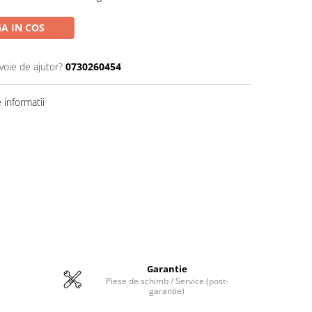
A IN COS
voie de ajutor?
0730260454
informatii
Garantie
Piese de schimb / Service (post-
garantie)