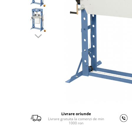
Ferastraie verticale
Strunguri pentru metal
Strunguri CNC
Strunguri cu cutie de viteze
Strunguri cu surub de ghidare
Strunguri de precizie
Strunguri metal cu freza
Strunguri universale
Strunguri universale cu afisaj
digital
Strunguri universale cu viteza
variabila
Masini de gaurit
Masini de gaurit - Vario - cu masa
si coloana
Livrare oriunde
Masini de gaurit cu angrenaj, masa
Livrare gratuita la comenzi de min
si coloana
1000 ron
Masini de gaurit cu coloana