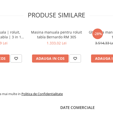
PRODUSE SIMILARE
la | roluit,
Masina manuala pentru roluit
Ghilotina man
-28%
tabla | 3 in 1 -
tabla Bernardo RM 305
0
9 Lei
1.333,02 Lei
3.514,33 L
COS
ADAUGA IN COS
ADAUGA I
la mai multe in
Politica de Confidentialitate
DATE COMERCIALE