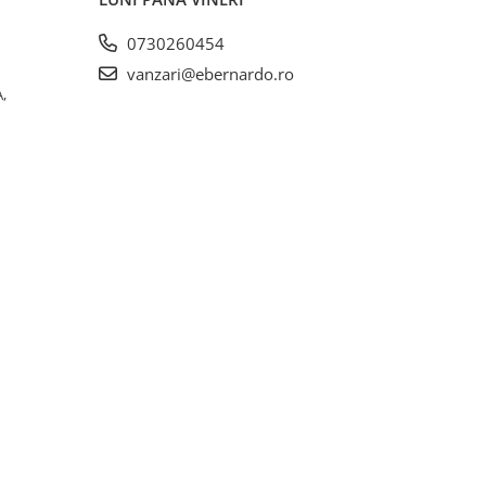
0730260454
vanzari@ebernardo.ro
,