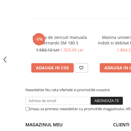
Masini pneumatice de filetat
Masini electrice de filetat
Exhaustor pentru aschii metal
Masini de gaurit cu talpa
magnetica
Masina de zencuit manuala
Masina universa
-5%
Bernardo SM 180 S
indoit si debitat 
Instalatii de spalare a pieselor
20
1.582,12 Lei
1.503,00 Lei
1.804,2
Accesorii prelucrare metal
Universale de strung si accesorii
pentru strunguri
ADAUGA IN COS
ADAUGA IN 
Falci pentru 3 bacuri PS3/ PO3
Falci pentru 4 bacuri PS4/ PO4
Newsletter
Nu rata ofertele si promotiile noastre
Flanșă
Fălcile pentru 3-bacuri DK11
Fălcile pentru 4-bacuri DK12
Vreau sa primesc newsletter cu promotiile magazinului. Af
Mandrine independente
Mandrină cu 3 fălci din fontă
MAGAZINUL MEU
CLIENTI
Mandrină cu 3 fălci din otel