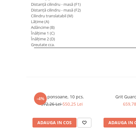
Distanţă cilindru - masă (F1)
Masini de lustruit
Distanţă cilindru - masă (F2)
Masini de polizat bavuri cu perii
Cilindru translatabil (M)
Lăţime (A)
Masini de rectificat plan
Adâncime (B)
Masini de rectificat plan
Înălţime 1 (C)
Masini de rectificat rotund
Înălţime 2 (D)
Greutate cca.
Masini de satinat
Masini de slefuit combinate
Masini de slefuit cu banda
Masini de slefuit cu disc
Masini de slefuit cu mediu umed si
uscat
Masini de slefuit cutite de gravat
Set ponsoane, 10 pcs.
Grit Guar
-4%
Masini de tesit
572,26 Lei
550,25 Lei
659,78
Masini pentru slefuit tevi
Masini universale de ascutit
ADAUGA IN COS
ADAUGA IN 
Polizoare de banc
Masini de filetat