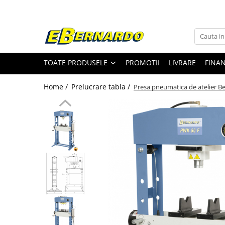
Toate Produsele
Prelucrare metal
TOATE PRODUSELE
PROMOTII
LIVRARE
FINA
Fierastraie pentru metal
Ferastraie mobile pentru metal
Home /
Prelucrare tabla /
Presa pneumatica de atelier B
Fierastraie prelucrare metal
Ferastraie orizontale pentru metal
Ferastraie circulare pentru metal
Dispozitive de sudare pentru panze
panglica
Ferastraie automate cu banda si
doua coloane
Ferastraie metal cu banda si taiere
dubla semiautomate
Ferastraie prelucrare metal cu
banda si taiere dubla