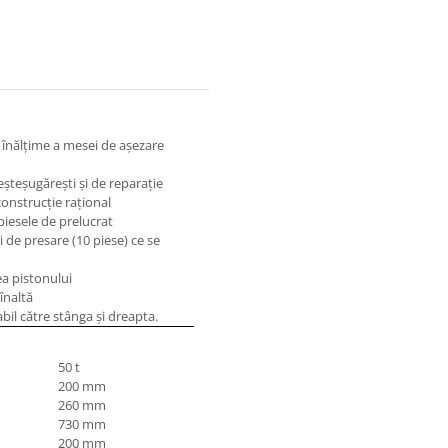
 înălţime a mesei de aşezare
şteşugăreşti şi de reparaţie
onstrucţie raţional
piesele de prelucrat
 de presare (10 piese) ce se
ea pistonului
 înaltă
abil către stânga şi dreapta.
50 t
200 mm
260 mm
730 mm
200 mm