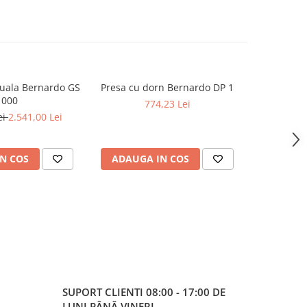
uala Bernardo GS
Presa cu dorn Bernardo DP 1
Presa cu 
1000
774,23 Lei
1
ei
2.541,00 Lei
N COS
ADAUGA IN COS
ADAUG
SUPORT CLIENTI
08:00 - 17:00 DE
LUNI PÂNĂ VINERI