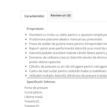
Masini de gaurit cu coloana si cap
de actionare
Masini de gaurit cu coloana si
Review-uri
(0)
Caracteristici
curea de distributie
Masini de gaurit cu masa
Proprietati:
Masini de gaurit cu stand si
Standard cu troliu cu cablu pentru o ajustare simplă pe
coloana
Poziţionare pistoane aleator manual sau pneumatic
Masini de gaurit radiale
Prese de atelier de putere mare pentru întreprinderi me
Masini de gaurit si frezat
Raport optim preţ-performanţă datorită unui mod de c
Datorită pedalei standard mâinile rămân libere pentru 
Masini de gaurit cu freza
Domeniu de utilizare crescut datorită setului de dornuri
Masini de frezat universale
poate obţine opţional.
Cilindru de presare cu arc de retragere pentru retrager
Centre de prelucrare verticale CNC
Cadru de oţel sudat pentru solicitări înalte şi stabilitate
Masini de frezat cu batiu
Utilizabil multiplu datorită cilindrului de presare traslat
Masini de frezat multifunctionale
Specificatii Tehnice:
Masini de frezat universale SERVO
Forţa de presare
Cursă piston
Masini de frezat verticale
Lăţime masă
Masini de slefuit metal
Trecere (E)
Trecere (F)
Masini de ascutit burghie