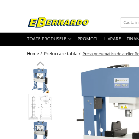
Toate Produsele
Prelucrare metal
TOATE PRODUSELE
PROMOTII
LIVRARE
FINA
Fierastraie pentru metal
Ferastraie mobile pentru metal
Home /
Prelucrare tabla /
Presa pneumatica de atelier 
Fierastraie prelucrare metal
Ferastraie orizontale pentru metal
Ferastraie circulare pentru metal
Dispozitive de sudare pentru panze
panglica
Ferastraie automate cu banda si
doua coloane
Ferastraie metal cu banda si taiere
dubla semiautomate
Ferastraie prelucrare metal cu
banda si taiere dubla