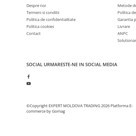
Mandrină cu 4 fălci din fontă
Despre noi
Metode de
Termeni si conditii
Politica de
Mandrină cu 4 fălci din otel
Politica de confidentialitate
Garantia 
Seturi de unelte pentru strungarie
Politica cookies
Livrare
Standuri pentru strunguri
Contact
ANPC
Instrumente de prindere
Solutionare
Dispozitive de prindere pentru
unelte
Elemente de prindere mecanică
SOCIAL
URMARESTE-NE IN SOCIAL MEDIA
Fălci pentru PHV / VHV
Menghine
Mese rotative / mese inclinabile /
Etape XY
Papusa mobila / con de centrare
©Copyright EXPERT MOLDOVA TRADING 2026
Platforma E-
Instrumente de masurare
commerce by Gomag
Afisaj digital
Bloc ecartament, masurare și
testare