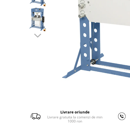
Ferastraie verticale
Strunguri pentru metal
Strunguri CNC
Strunguri cu cutie de viteze
Strunguri cu surub de ghidare
Strunguri de precizie
Strunguri metal cu freza
Strunguri universale
Strunguri universale cu afisaj
digital
Strunguri universale cu viteza
variabila
Masini de gaurit
Masini de gaurit - Vario - cu masa
si coloana
Livrare oriunde
Masini de gaurit cu angrenaj, masa
Livrare gratuita la comenzi de min
si coloana
1000 ron
Masini de gaurit cu coloana