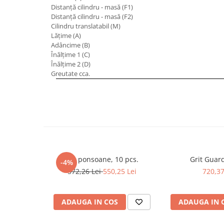
Distanţă cilindru - masă (F1)
Masini de lustruit
Distanţă cilindru - masă (F2)
Masini de polizat bavuri cu perii
Cilindru translatabil (M)
Lăţime (A)
Masini de rectificat plan
Adâncime (B)
Masini de rectificat plan
Înălţime 1 (C)
Masini de rectificat rotund
Înălţime 2 (D)
Greutate cca.
Masini de satinat
Masini de slefuit combinate
Masini de slefuit cu banda
Masini de slefuit cu disc
Masini de slefuit cu mediu umed si
uscat
Masini de slefuit cutite de gravat
Set ponsoane, 10 pcs.
Grit Guar
-4%
Masini de tesit
572,26 Lei
550,25 Lei
720,37
Masini pentru slefuit tevi
Masini universale de ascutit
ADAUGA IN COS
ADAUGA IN 
Polizoare de banc
Masini de filetat