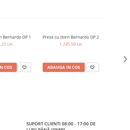
n Bernardo DP 1
Presa cu dorn Bernardo DP 2
Presa cu 
,23 Lei
1.245,50 Lei
1
N COS
ADAUGA IN COS
ADAUG
SUPORT CLIENTI
08:00 - 17:00 DE
LUNI PÂNĂ VINERI