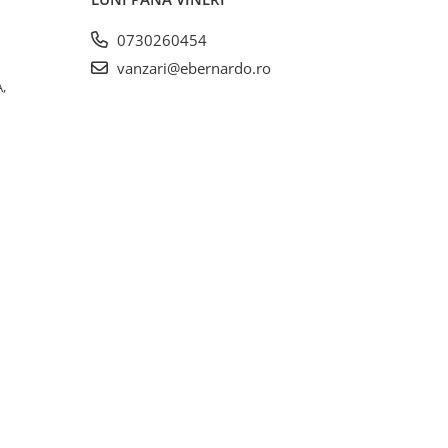
0730260454
vanzari@ebernardo.ro
,