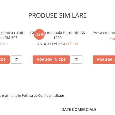
PRODUSE SIMILARE
pentru roluit
Ghilotina manuala Bernardo GS
Presa cu dor
-28%
rdo RM 305
1000
774
2 Lei
3.514,33 Lei
2.541,00 Lei
COS
ADAUGA IN COS
ADAUGA I
la mai multe in
Politica de Confidentialitate
DATE COMERCIALE