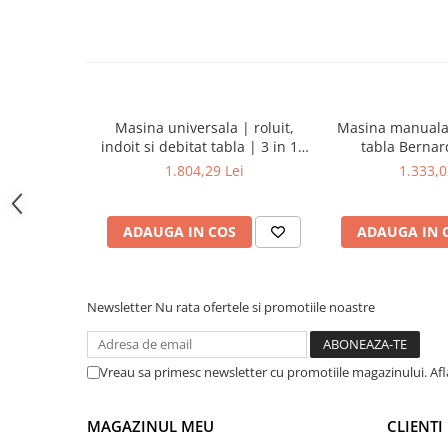
Masini pneumatice de filetat
Masini electrice de filetat
Exhaustor pentru aschii metal
Masini de gaurit cu talpa
magnetica
Masina universala | roluit,
Masina manuala 
indoit si debitat tabla | 3 in 1 -
tabla Berna
Instalatii de spalare a pieselor
200
1.804,29 Lei
1.333,0
Accesorii prelucrare metal
Universale de strung si accesorii
pentru strunguri
ADAUGA IN COS
ADAUGA IN 
Falci pentru 3 bacuri PS3/ PO3
Falci pentru 4 bacuri PS4/ PO4
Newsletter
Nu rata ofertele si promotiile noastre
Flanșă
Fălcile pentru 3-bacuri DK11
Fălcile pentru 4-bacuri DK12
Vreau sa primesc newsletter cu promotiile magazinului. Af
Mandrine independente
Mandrină cu 3 fălci din fontă
MAGAZINUL MEU
CLIENTI
Mandrină cu 3 fălci din otel