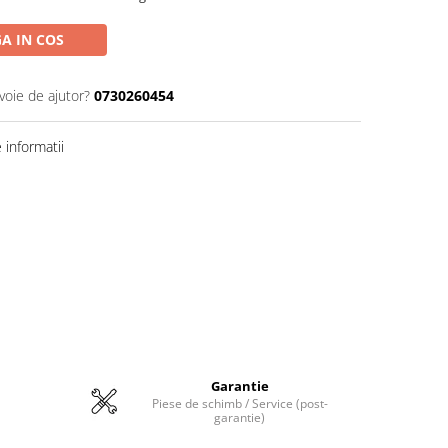
A IN COS
voie de ajutor?
0730260454
informatii
Garantie
Piese de schimb / Service (post-
garantie)