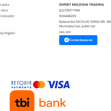
 plata
EXPERT MOLDOVA TRADING
 retur
J22/2567/1994
produselor
RO6448209
Bulevardul NICOLAE IORGA NR. 38A
Municipiul Iasi, Judet Iasi
Iasi, Iasi
a litigiilor
Contacteaza-ne