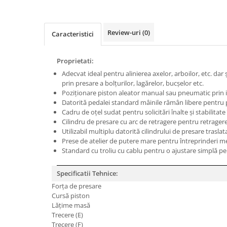
Masini de gaurit cu coloana si cap
de actionare
Masini de gaurit cu coloana si
Review-uri
(0)
Caracteristici
curea de distributie
Masini de gaurit cu masa
Proprietati:
Masini de gaurit cu stand si
Adecvat ideal pentru alinierea axelor, arboilor, etc. dar
coloana
prin presare a bolţurilor, lagărelor, bucşelor etc.
Masini de gaurit radiale
Poziţionare piston aleator manual sau pneumatic prin 
Masini de gaurit si frezat
Datorită pedalei standard mâinile rămân libere pentru 
Cadru de oţel sudat pentru solicitări înalte şi stabilitate
Masini de gaurit cu freza
Cilindru de presare cu arc de retragere pentru retrager
Masini de frezat universale
Utilizabil multiplu datorită cilindrului de presare traslat
Prese de atelier de putere mare pentru întreprinderi me
Centre de prelucrare verticale CNC
Standard cu troliu cu cablu pentru o ajustare simplă pe
Masini de frezat cu batiu
Masini de frezat multifunctionale
Specificatii Tehnice:
Masini de frezat universale SERVO
Forţa de presare
Cursă piston
Masini de frezat verticale
Lăţime masă
Masini de slefuit metal
Trecere (E)
Trecere (F)
Masini de ascutit burghie