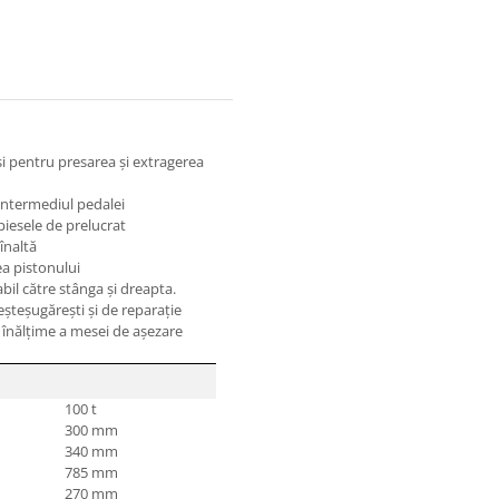
 şi pentru presarea şi extragerea
intermediul pedalei
piesele de prelucrat
 înaltă
ea pistonului
abil către stânga şi dreapta.
şteşugăreşti şi de reparaţie
 înălţime a mesei de aşezare
100 t
300 mm
340 mm
785 mm
270 mm