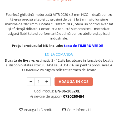
Masini de gaurit cu coloana si cap
de actionare
Foarfecă ghilotină motorizată MTR 2020 x 3 mm NCC – ideală pentru
Masini de gaurit cu coloana si
tăierea precisă a tablei cu grosimi de până la 3 mm și o lungime
curea de distributie
maximă de 2020 mm. Dotată cu sistem NCC, oferă un control avansat
Masini de gaurit cu masa
și eficiență ridicată. Construcția robustă și mecanismul motorizat
asigură fiabilitate și performanță optimă pentru ateliere și aplicații
Masini de gaurit cu stand si
industriale.
coloana
Prețul produsului NU include:
taxa de TIMBRU VERDE
Masini de gaurit radiale
Masini de gaurit si frezat
LA COMANDA
Durata de livrare:
estimativ 3 - 12 zile lucratoare in functie de locatia
Masini de gaurit cu freza
si disponibilitatea stocului IASI sau AUSTRIA, iar pentru produsele LA
Masini de frezat universale
COMANDA va rugam solicitati termen de livrare
Centre de prelucrare verticale CNC
Masini de frezat cu batiu
ADAUGA IN COS
Masini de frezat multifunctionale
Cod Produs:
BN-06-2052XL
Masini de frezat universale SERVO
Ai nevoie de ajutor?
0730260454
Masini de frezat verticale
Masini de slefuit metal
Adauga la Favorite
Cere informatii
Masini de ascutit burghie