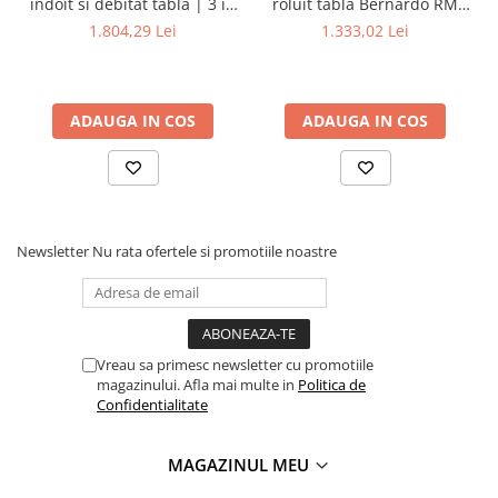
indoit si debitat tabla | 3 in
roluit tabla Bernardo RM
Accesorii utilaje
1 - 200
305
1.804,29 Lei
1.333,02 Lei
Accesorii masini de gaurit si frezat
Accesorii pentru ferastraie
mecanice cu banda si disc
ADAUGA IN COS
ADAUGA IN COS
Accesorii pentru masini de ascutit
Accesorii pentru masini de gaurit
Accesorii pentru masini de slefuit
Accesorii pentru masini de taiat
filete
Newsletter
Nu rata ofertele si promotiile noastre
Accesorii pentru mașini de găurit
magnetice
Accesorii pentru strunguri
Accesorii polizor umed și uscat
Vreau sa primesc newsletter cu promotiile
magazinului. Afla mai multe in
Politica de
Accesorii generale
Confidentialitate
Accesorii masini de slefuit cutite
de gravat
MAGAZINUL MEU
Accesorii pentru mașini de șlefuit