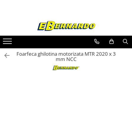
Toate Produsele
Prelucrare metal
Fierastraie pentru metal
Ferastraie mobile pentru metal
Foarfeca ghilotina motorizata MTR 2020 x 3
Fierastraie prelucrare metal
mm NCC
Ferastraie orizontale pentru metal
Ferastraie circulare pentru metal
Dispozitive de sudare pentru panze
panglica
Ferastraie automate cu banda si
doua coloane
Ferastraie metal cu banda si taiere
dubla semiautomate
Ferastraie prelucrare metal cu
banda si taiere dubla