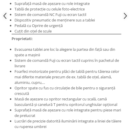
Suprafaţă masă de aşezare cu role integrate
Masini pneumatice de filetat
Tablă de protecţie cu celule foto-electrice
Masini electrice de filetat
Sistem de comandă NC Fuji cu ecran tactil
Exhaustor pentru aschii metal
Dispozitiv pneumatic de menţinere sus a tablei
Pedală cu Oprire de urgenţă
Masini de gaurit cu talpa
Cuţit din oţel de scule
magnetica
Proprietati:
Instalatii de spalare a pieselor
Evacuarea tablei are loc la alegere la partea din faţă sau din
Accesorii prelucrare metal
spate a maşinii
Universale de strung si accesorii
Sistem de comandă Fuji cu ecran tactil cuprins în pachetul de
pentru strunguri
livrare
Foarfeci motorizate pentru plăci de tablă pentru tăierea celor
Falci pentru 3 bacuri PS3/ PO3
mai diferite materiale precum de ex. tablă de oţel, alamă,
Falci pentru 4 bacuri PS4/ PO4
aluminiu, cupru,...
Opritor spate cu fus cu circulaţie de bile pentru o siguranţă
Flanșă
crescută
Fălcile pentru 3-bacuri DK11
Masă de aşezare cu opritor rectangular cu scală, camă
basculantă şi canelură T pentru opritorul unghiular opţional
Fălcile pentru 4-bacuri DK12
Suprafaţă masă de aşezare cu role integrate pentru piese mari
Mandrine independente
de prelucrat
Mandrină cu 3 fălci din fontă
Lucrări de precizie datorită iluminării integrate a liniei de tăiere
cu ruperea umbrei
Mandrină cu 3 fălci din otel