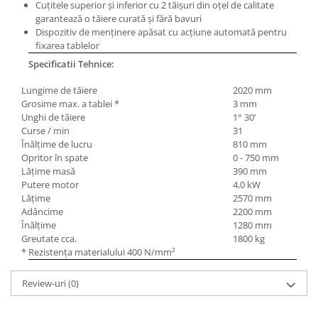
Cuţitele superior şi inferior cu 2 tăişuri din oţel de calitate
Mandrină cu 4 fălci din fontă
garantează o tăiere curată şi fără bavuri
Mandrină cu 4 fălci din otel
Dispozitiv de menţinere apăsat cu acţiune automată pentru
fixarea tablelor
Seturi de unelte pentru strungarie
Specificatii Tehnice:
Standuri pentru strunguri
Instrumente de prindere
Lungime de tăiere
2020 mm
Grosime max. a tablei *
3 mm
Dispozitive de prindere pentru
Unghi de tăiere
1° 30‘
unelte
Curse / min
31
Elemente de prindere mecanică
Înălţime de lucru
810 mm
Opritor în spate
0 - 750 mm
Fălci pentru PHV / VHV
Lăţime masă
390 mm
Menghine
Putere motor
4,0 kW
Mese rotative / mese inclinabile /
Lăţime
2570 mm
Etape XY
Adâncime
2200 mm
Înălţime
1280 mm
Papusa mobila / con de centrare
Greutate cca.
1800 kg
Instrumente de masurare
* Rezistenţa materialului 400 N/mm²
Afisaj digital
Review-uri
(0)
Bloc ecartament, masurare și
testare