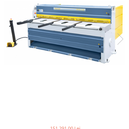
Ferastraie verticale
Strunguri pentru metal
Strunguri CNC
Strunguri cu cutie de viteze
Strunguri cu surub de ghidare
Strunguri de precizie
Strunguri metal cu freza
Strunguri universale
Strunguri universale cu afisaj
digital
Strunguri universale cu viteza
variabila
Masini de gaurit
Masini de gaurit - Vario - cu masa
si coloana
Masini de gaurit cu angrenaj, masa
si coloana
Masini de gaurit cu coloana
151.291,00 Lei