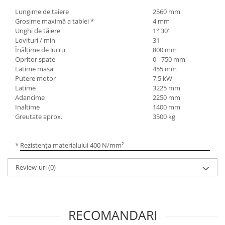
Mandrină cu 4 fălci din fontă
Lungime de taiere
2560 mm
Grosime maximă a tablei *
4 mm
Mandrină cu 4 fălci din otel
Unghi de tăiere
1° 30‘
Seturi de unelte pentru strungarie
Lovituri / min
31
Standuri pentru strunguri
Înălțime de lucru
800 mm
Opritor spate
0 - 750 mm
Instrumente de prindere
Latime masa
455 mm
Dispozitive de prindere pentru
Putere motor
7,5 kW
unelte
Latime
3225 mm
Adancime
2250 mm
Elemente de prindere mecanică
Inaltime
1400 mm
Fălci pentru PHV / VHV
Greutate aprox.
3500 kg
Menghine
Mese rotative / mese inclinabile /
* Rezistența materialului 400 N/mm²
Etape XY
Papusa mobila / con de centrare
Review-uri
(0)
Instrumente de masurare
Afisaj digital
Bloc ecartament, masurare și
RECOMANDARI
testare