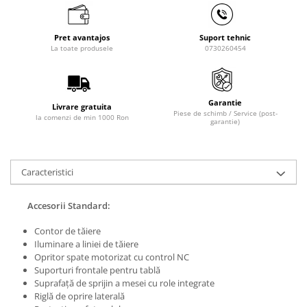
Masini de lustruit
Masini de polizat bavuri cu perii
Pret avantajos
Suport tehnic
La toate produsele
0730260454
Masini de rectificat plan
Masini de rectificat plan
Masini de rectificat rotund
Garantie
Masini de satinat
Livrare gratuita
Piese de schimb / Service (post-
la comenzi de min 1000 Ron
Masini de slefuit combinate
garantie)
Masini de slefuit cu banda
Masini de slefuit cu disc
Caracteristici
Masini de slefuit cu mediu umed si
uscat
Accesorii Standard:
Masini de slefuit cutite de gravat
Masini de tesit
Contor de tăiere
Masini pentru slefuit tevi
Iluminare a liniei de tăiere
Opritor spate motorizat cu control NC
Masini universale de ascutit
Suporturi frontale pentru tablă
Polizoare de banc
Suprafață de sprijin a mesei cu role integrate
Masini de filetat
Riglă de oprire laterală