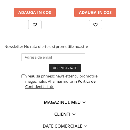
Accesorii utilaje
ADAUGA IN COS
ADAUGA IN COS
Accesorii masini de gaurit si frezat
Accesorii pentru ferastraie
mecanice cu banda si disc
Accesorii pentru masini de ascutit
Accesorii pentru masini de gaurit
Newsletter
Nu rata ofertele si promotiile noastre
Accesorii pentru masini de slefuit
Accesorii pentru masini de taiat
filete
Accesorii pentru mașini de găurit
Vreau sa primesc newsletter cu promotiile
magnetice
magazinului. Afla mai multe in
Politica de
Accesorii pentru strunguri
Confidentialitate
Accesorii polizor umed și uscat
Accesorii generale
MAGAZINUL MEU
Accesorii masini de slefuit cutite
CLIENTI
de gravat
Accesorii pentru mașini de șlefuit
DATE COMERCIALE