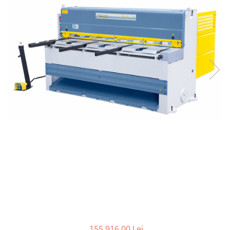
Ferastraie verticale
Strunguri pentru metal
Strunguri CNC
Strunguri cu cutie de viteze
Strunguri cu surub de ghidare
Strunguri de precizie
Strunguri metal cu freza
Strunguri universale
Strunguri universale cu afisaj
digital
Strunguri universale cu viteza
variabila
Masini de gaurit
Masini de gaurit - Vario - cu masa
si coloana
Masini de gaurit cu angrenaj, masa
si coloana
Masini de gaurit cu coloana
155.916,00 Lei