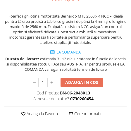
Masini de gaurit cu coloana si cap
de actionare
Foarfecă ghilotină motorizată Bernardo MTE 2560 x 4 NCC – ideală
Masini de gaurit cu coloana si
pentru tăierea precisă a tablei cu grosimi de până la 4 mm și o lungime
curea de distributie
maximă de 2560 mm. Echipată cu sistem NCC, asigură un control
Masini de gaurit cu masa
optim și eficiență ridicată. Construcția robustă și mecanismul
motorizat garantează fiabilitate și performanță superioară pentru
Masini de gaurit cu stand si
ateliere și aplicații industriale.
coloana
Masini de gaurit radiale
LA COMANDA
Masini de gaurit si frezat
Durata de livrare:
estimativ 3 - 12 zile lucratoare in functie de locatia
si disponibilitatea stocului IASI sau AUSTRIA, iar pentru produsele LA
Masini de gaurit cu freza
COMANDA va rugam solicitati termen de livrare
Masini de frezat universale
ADAUGA IN COS
Centre de prelucrare verticale CNC
Masini de frezat cu batiu
Cod Produs:
BN-06-2048XL3
Masini de frezat multifunctionale
Ai nevoie de ajutor?
0730260454
Masini de frezat universale SERVO
Masini de frezat verticale
Adauga la Favorite
Cere informatii
Masini de slefuit metal
Masini de ascutit burghie