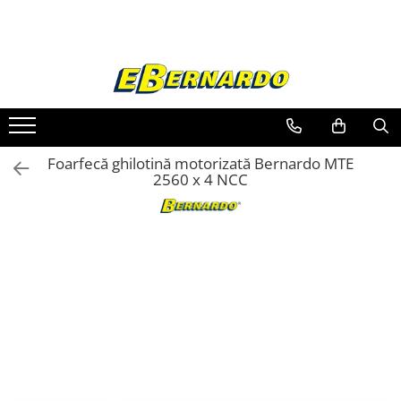
Toate Produsele
Prelucrare metal
Fierastraie pentru metal
Ferastraie mobile pentru metal
Foarfecă ghilotină motorizată Bernardo MTE
Fierastraie prelucrare metal
2560 x 4 NCC
Ferastraie orizontale pentru metal
Ferastraie circulare pentru metal
Dispozitive de sudare pentru panze
panglica
Ferastraie automate cu banda si
doua coloane
Ferastraie metal cu banda si taiere
dubla semiautomate
Ferastraie prelucrare metal cu
banda si taiere dubla