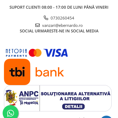
Accesorii, mese si prelungiri metal
SUPORT CLIENTI
08:00 - 17:00 DE LUNI PÂNĂ VINERI
Benzi textile de șlefuit pentru
prelucrarea metalelor
0730260454
Instrumente de tăiere diferite
vanzari@ebernardo.ro
SOCIAL
URMARESTE-NE IN SOCIAL MEDIA
Lame de ferastrau cu varf din
carbura
Lame de ferăstrău cu acoperire
TiN
Panze de taiere cu banda verticala
Panze de taiere metal pentru
ferastraie
Roti de lustruit
Standuri pentru ferăstraie cu
bandă
Standuri pentru mașini de găurit și
frezat
Standuri pentru mașini de șlefuit