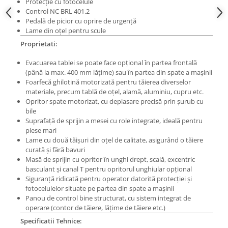
Protecție cu fotocelule
Masini pneumatice de filetat
Control NC BRL 401.2
Masini electrice de filetat
Pedală de picior cu oprire de urgență
Lame din oțel pentru scule
Exhaustor pentru aschii metal
Proprietati:
Masini de gaurit cu talpa
magnetica
Evacuarea tablei se poate face opțional în partea frontală
(până la max. 400 mm lățime) sau în partea din spate a mașinii
Instalatii de spalare a pieselor
Foarfecă ghilotină motorizată pentru tăierea diverselor
Accesorii prelucrare metal
materiale, precum tablă de oțel, alamă, aluminiu, cupru etc.
Opritor spate motorizat, cu deplasare precisă prin șurub cu
Universale de strung si accesorii
bile
pentru strunguri
Suprafață de sprijin a mesei cu role integrate, ideală pentru
piese mari
Falci pentru 3 bacuri PS3/ PO3
Lame cu două tăișuri din oțel de calitate, asigurând o tăiere
Falci pentru 4 bacuri PS4/ PO4
curată și fără bavuri
Flanșă
Masă de sprijin cu opritor în unghi drept, scală, excentric
basculant și canal T pentru opritorul unghiular opțional
Fălcile pentru 3-bacuri DK11
Siguranță ridicată pentru operator datorită protecției și
Fălcile pentru 4-bacuri DK12
fotocelulelor situate pe partea din spate a mașinii
Mandrine independente
Panou de control bine structurat, cu sistem integrat de
operare (contor de tăiere, lățime de tăiere etc.)
Mandrină cu 3 fălci din fontă
Specificatii Tehnice:
Mandrină cu 3 fălci din otel