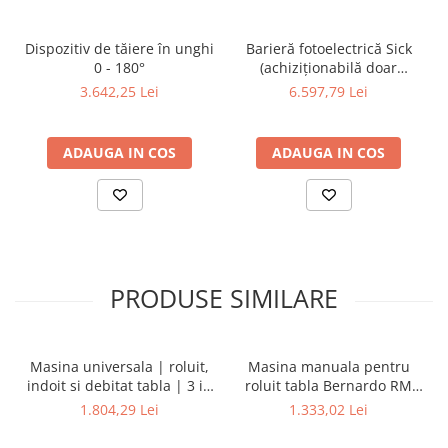
Dispozitiv de testare
Indicatoare înălțime
Dispozitiv de tăiere în unghi
Barieră fotoelectrică Sick
Indicator cadran / Baze magnetice
0 - 180°
(achiziționabilă doar
Masurare
împreună cu mașina)
3.642,25 Lei
6.597,79 Lei
Micrometru
Micrometru de adancime
ADAUGA IN COS
ADAUGA IN COS
Micrometru de interior
Nivele
Palpatoare margine
Placi de granit de suprafață
Prisma
Raportor
PRODUSE SIMILARE
Set unelte de masurare
Instrumente de decupare
metalelor
Masina universala | roluit,
Masina manuala pentru
indoit si debitat tabla | 3 in
roluit tabla Bernardo RM
Instrumente de frezat
1 - 200
305
1.804,29 Lei
1.333,02 Lei
Instrumente de găurit
Tarozi si filiere