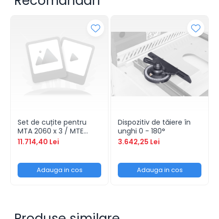
Recomandari
Set de cuțite pentru
Dispozitiv de tăiere în
MTA 2060 x 3 / MTE
unghi 0 - 180°
2060 x 3 / MTE 2060 x 4
11.714,40 Lei
3.642,25 Lei
/ MTR 2060 x 3 / MTR
2060 x 4
Adauga in cos
Adauga in cos
Produse similare