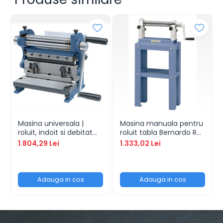
Masina universala |
Masina manuala pentru
roluit, indoit si debitat
roluit tabla Bernardo RM
tabla | 3 in 1 - 200
305
1.804,29 Lei
1.333,02 Lei
Adauga in cos
Adauga in cos