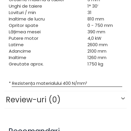
Unghi de taiere
1° 30‘
Lovituri / min
31
Inaltime de lucru
810 mm
Opritor spate
0 - 750 mm
Lățimea mesei
390 mm
Putere motor
4,0 kW
Latime
2600 mm
Adancime
2100 mm
Inaltime
1260 mm
Greutate aprox.
1750 kg
* Rezistența materialului
400 N/mm²
Review-uri
(0)