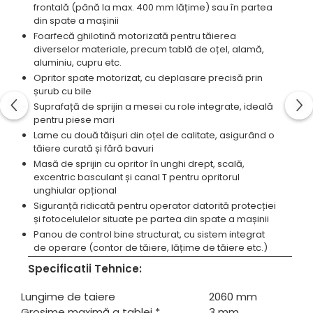
frontală (până la max. 400 mm lățime) sau în partea
Standuri pentru strunguri metal
din spate a mașinii
Unelte striere
Foarfecă ghilotină motorizată pentru tăierea
diverselor materiale, precum tablă de oțel, alamă,
aluminiu, cupru etc.
Opritor spate motorizat, cu deplasare precisă prin
șurub cu bile
Suprafață de sprijin a mesei cu role integrate, ideală
pentru piese mari
Lame cu două tăișuri din oțel de calitate, asigurând o
tăiere curată și fără bavuri
Masă de sprijin cu opritor în unghi drept, scală,
excentric basculant și canal T pentru opritorul
unghiular opțional
Siguranță ridicată pentru operator datorită protecției
și fotocelulelor situate pe partea din spate a mașinii
Panou de control bine structurat, cu sistem integrat
de operare (contor de tăiere, lățime de tăiere etc.)
Specificatii Tehnice:
Lungime de taiere
2060 mm
Grosime maximă a tablei *
3 mm