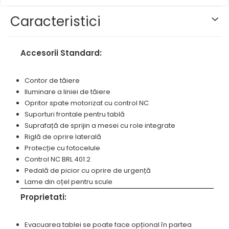
Masini pneumatice de filetat
prelucrarea metalelor
Prese pentru rame
Masini electrice de filetat
Caracteristici
Instrumente de tăiere diferite
Standuri universale
Exhaustor pentru aschii metal
Lame de ferastrau cu varf din
Masini de gaurit cu talpa
carbura
Accesorii Standard:
magnetica
Lame de ferăstrău cu acoperire
Instalatii de spalare a pieselor
TiN
Contor de tăiere
Panze de taiere cu banda
Iluminare a liniei de tăiere
verticala
Opritor spate motorizat cu control NC
Suporturi frontale pentru tablă
Panze de taiere metal pentru
Suprafață de sprijin a mesei cu role integrate
ferastraie
Riglă de oprire laterală
Roti de lustruit
Protecție cu fotocelule
Control NC BRL 401.2
Standuri pentru ferăstraie cu
bandă
Pedală de picior cu oprire de urgență
Lame din oțel pentru scule
Standuri pentru mașini de găurit
și frezat
Proprietati:
Standuri pentru mașini de
șlefuit
Evacuarea tablei se poate face opțional în partea