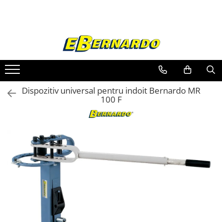
Toate Produsele
Prelucrare metal
Fierastraie pentru metal
Ferastraie mobile pentru metal
Dispozitiv universal pentru indoit Bernardo MR
Fierastraie prelucrare metal
100 F
Ferastraie orizontale pentru metal
Ferastraie circulare pentru metal
Dispozitive de sudare pentru panze
panglica
Ferastraie automate cu banda si
doua coloane
Ferastraie metal cu banda si taiere
dubla semiautomate
Ferastraie prelucrare metal cu
banda si taiere dubla