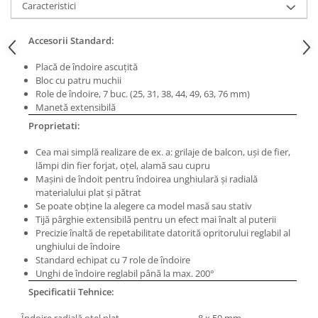
Caracteristici
Masini de lustruit
Masini de polizat bavuri cu perii
Accesorii Standard:
Masini de rectificat plan
Placă de îndoire ascuţită
Masini de rectificat plan
Bloc cu patru muchii
Masini de rectificat rotund
Role de îndoire, 7 buc. (25, 31, 38, 44, 49, 63, 76 mm)
Manetă extensibilă
Masini de satinat
Proprietati:
Masini de slefuit combinate
Masini de slefuit cu banda
Cea mai simplă realizare de ex. a: grilaje de balcon, uşi de fier,
Masini de slefuit cu disc
lămpi din fier forjat, oţel, alamă sau cupru
Maşini de îndoit pentru îndoirea unghiulară şi radială
Masini de slefuit cu mediu umed si
materialului plat şi pătrat
uscat
Se poate obţine la alegere ca model masă sau stativ
Masini de slefuit cutite de gravat
Tijă pârghie extensibilă pentru un efect mai înalt al puterii
Masini de tesit
Precizie înaltă de repetabilitate datorită opritorului reglabil al
unghiului de îndoire
Masini pentru slefuit tevi
Standard echipat cu 7 role de îndoire
Masini universale de ascutit
Unghi de îndoire reglabil până la max. 200°
Polizoare de banc
Specificatii Tehnice:
Masini de filetat