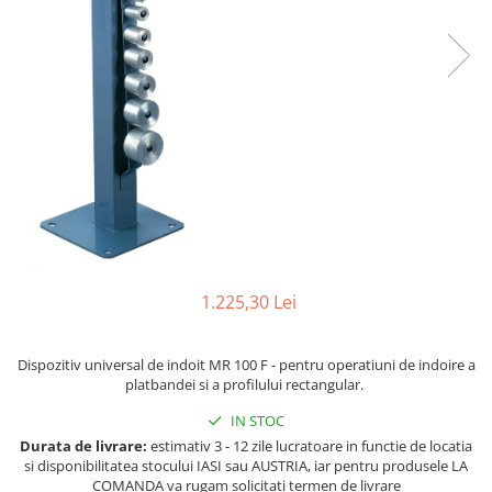
Ferastraie verticale
Strunguri pentru metal
Strunguri CNC
Strunguri cu cutie de viteze
Strunguri cu surub de ghidare
Strunguri de precizie
Strunguri metal cu freza
Strunguri universale
Strunguri universale cu afisaj
digital
Strunguri universale cu viteza
1.225,30 Lei
variabila
Masini de gaurit
Dispozitiv universal de indoit MR 100 F - pentru operatiuni de indoire a
Masini de gaurit - Vario - cu masa
platbandei si a profilului rectangular.
si coloana
IN STOC
Masini de gaurit cu angrenaj, masa
si coloana
Durata de livrare:
estimativ 3 - 12 zile lucratoare in functie de locatia
si disponibilitatea stocului IASI sau AUSTRIA, iar pentru produsele LA
Masini de gaurit cu coloana
COMANDA va rugam solicitati termen de livrare