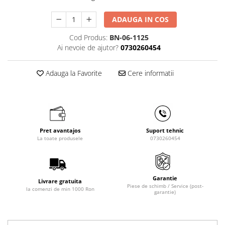
Masini de gaurit cu coloana si cap
de actionare
ADAUGA IN COS
Masini de gaurit cu coloana si
Cod Produs:
BN-06-1125
curea de distributie
Ai nevoie de ajutor?
0730260454
Masini de gaurit cu masa
Masini de gaurit cu stand si
Adauga la Favorite
Cere informatii
coloana
Masini de gaurit radiale
Masini de gaurit si frezat
Masini de gaurit cu freza
Masini de frezat universale
Pret avantajos
Suport tehnic
La toate produsele
0730260454
Centre de prelucrare verticale CNC
Masini de frezat cu batiu
Masini de frezat multifunctionale
Garantie
Masini de frezat universale SERVO
Livrare gratuita
Piese de schimb / Service (post-
la comenzi de min 1000 Ron
garantie)
Masini de frezat verticale
Masini de slefuit metal
Masini de ascutit burghie