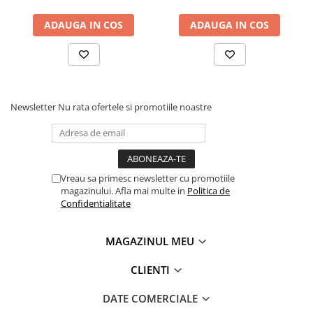
Mandrină cu 4 fălci din fontă
ADAUGA IN COS
ADAUGA IN COS
Mandrină cu 4 fălci din otel
Seturi de unelte pentru strungarie
Standuri pentru strunguri
Instrumente de prindere
Dispozitive de prindere pentru
Newsletter
Nu rata ofertele si promotiile noastre
unelte
Elemente de prindere mecanică
Fălci pentru PHV / VHV
Menghine
Vreau sa primesc newsletter cu promotiile
magazinului. Afla mai multe in
Politica de
Mese rotative / mese inclinabile /
Confidentialitate
Etape XY
Papusa mobila / con de centrare
MAGAZINUL MEU
Instrumente de masurare
Afisaj digital
CLIENTI
Bloc ecartament, masurare și
testare
DATE COMERCIALE