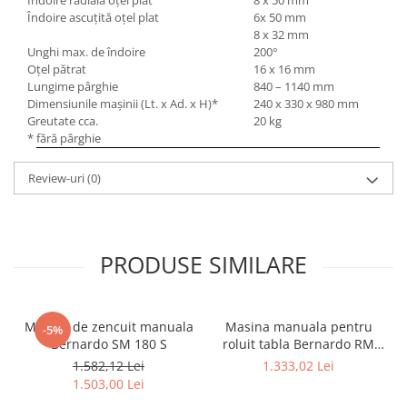
Îndoire radială oţel plat
8 x 50 mm
Masini pneumatice de filetat
Îndoire ascuţită oţel plat
6x 50 mm
8 x 32 mm
Masini electrice de filetat
Unghi max. de îndoire
200°
Exhaustor pentru aschii metal
Oţel pătrat
16 x 16 mm
Lungime pârghie
840 – 1140 mm
Masini de gaurit cu talpa
Dimensiunile maşinii (Lt. x Ad. x H)*
240 x 330 x 980 mm
magnetica
Greutate cca.
20 kg
Instalatii de spalare a pieselor
* fără pârghie
Accesorii prelucrare metal
Review-uri
(0)
Universale de strung si accesorii
pentru strunguri
Falci pentru 3 bacuri PS3/ PO3
Falci pentru 4 bacuri PS4/ PO4
PRODUSE SIMILARE
Flanșă
Fălcile pentru 3-bacuri DK11
Masina de zencuit manuala
Masina manuala pentru
Fălcile pentru 4-bacuri DK12
-5%
Bernardo SM 180 S
roluit tabla Bernardo RM
Mandrine independente
305
1.582,12 Lei
1.333,02 Lei
Mandrină cu 3 fălci din fontă
1.503,00 Lei
Mandrină cu 3 fălci din otel