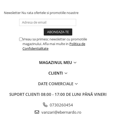
Accesorii utilaje
Newsletter
Nu rata ofertele si promotiile noastre
Accesorii masini de gaurit si frezat
Accesorii pentru ferastraie
mecanice cu banda si disc
Accesorii pentru masini de ascutit
Accesorii pentru masini de gaurit
Vreau sa primesc newsletter cu promotiile
magazinului. Afla mai multe in
Politica de
Accesorii pentru masini de slefuit
Confidentialitate
Accesorii pentru masini de taiat
filete
MAGAZINUL MEU
Accesorii pentru mașini de găurit
magnetice
CLIENTI
Accesorii pentru strunguri
Accesorii polizor umed și uscat
DATE COMERCIALE
Accesorii generale
SUPORT CLIENTI
08:00 - 17:00 DE LUNI PÂNĂ VINERI
Accesorii masini de slefuit cutite
de gravat
0730260454
Accesorii pentru mașini de șlefuit
vanzari@ebernardo.ro