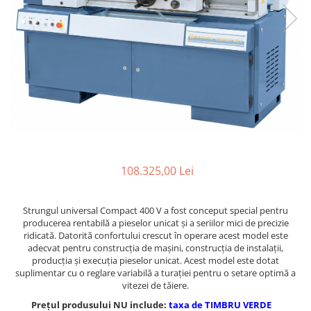
Ferastraie verticale
Strunguri pentru metal
Strunguri CNC
Strunguri cu cutie de viteze
Strunguri cu surub de ghidare
Strunguri de precizie
Strunguri metal cu freza
Strunguri universale
Strunguri universale cu afisaj
digital
108.325,00 Lei
Strunguri universale cu viteza
variabila
Strungul universal Compact 400 V a fost conceput special pentru
Masini de gaurit
producerea rentabilă a pieselor unicat şi a seriilor mici de precizie
ridicată. Datorită confortului crescut în operare acest model este
Masini de gaurit - Vario - cu masa
adecvat pentru construcţia de maşini, construcţia de instalaţii,
si coloana
producţia şi execuţia pieselor unicat. Acest model este dotat
Masini de gaurit cu angrenaj, masa
suplimentar cu o reglare variabilă a turaţiei pentru o setare optimă a
si coloana
vitezei de tăiere.
Masini de gaurit cu coloana
Prețul produsului NU include:
taxa de TIMBRU VERDE