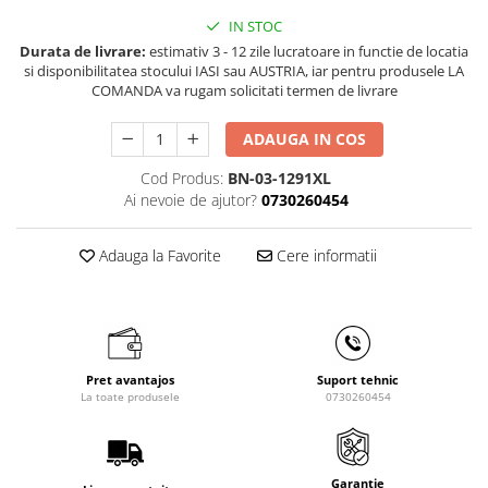
Masini de gaurit cu coloana si cap
IN STOC
de actionare
Durata de livrare:
estimativ 3 - 12 zile lucratoare in functie de locatia
Masini de gaurit cu coloana si
si disponibilitatea stocului IASI sau AUSTRIA, iar pentru produsele LA
curea de distributie
COMANDA va rugam solicitati termen de livrare
Masini de gaurit cu masa
ADAUGA IN COS
Masini de gaurit cu stand si
coloana
Cod Produs:
BN-03-1291XL
Masini de gaurit radiale
Ai nevoie de ajutor?
0730260454
Masini de gaurit si frezat
Masini de gaurit cu freza
Adauga la Favorite
Cere informatii
Masini de frezat universale
Centre de prelucrare verticale CNC
Masini de frezat cu batiu
Masini de frezat multifunctionale
Pret avantajos
Suport tehnic
Masini de frezat universale SERVO
La toate produsele
0730260454
Masini de frezat verticale
Masini de slefuit metal
Masini de ascutit burghie
Garantie