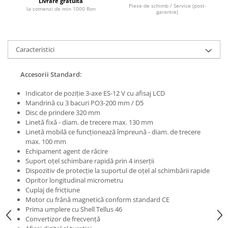
Livrare gratuita
Piese de schimb / Service (post-
la comenzi de min 1000 Ron
Masini de lustruit
garantie)
Masini de polizat bavuri cu perii
Masini de rectificat plan
Caracteristici
Masini de rectificat plan
Masini de rectificat rotund
Accesorii Standard:
Masini de satinat
Masini de slefuit combinate
Indicator de poziţie 3-axe ES-12 V cu afisaj LCD
Mandrină cu 3 bacuri PO3-200 mm / D5
Masini de slefuit cu banda
Disc de prindere 320 mm
Masini de slefuit cu disc
Linetă fixă - diam. de trecere max. 130 mm
Masini de slefuit cu mediu umed si
Linetă mobilă ce funcţionează împreună - diam. de trecere
uscat
max. 100 mm
Echipament agent de răcire
Masini de slefuit cutite de gravat
Suport oţel schimbare rapidă prin 4 inserții
Masini de tesit
Dispozitiv de protecţie la suportul de oţel al schimbării rapide
Masini pentru slefuit tevi
Opritor longitudinal micrometru
Cuplaj de fricţiune
Masini universale de ascutit
Motor cu frână magnetică conform standard CE
Polizoare de banc
Prima umplere cu Shell Tellus 46
Convertizor de frecvenţă
Masini de filetat