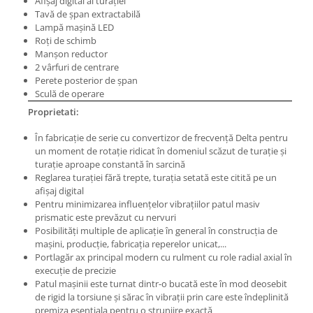
Afişaj digital al turaţiei
Masini pneumatice de filetat
Tavă de şpan extractabilă
Lampă maşină LED
Masini electrice de filetat
Roţi de schimb
Exhaustor pentru aschii metal
Manşon reductor
2 vârfuri de centrare
Masini de gaurit cu talpa
Perete posterior de şpan
magnetica
Sculă de operare
Instalatii de spalare a pieselor
Proprietati:
Accesorii prelucrare metal
În fabricaţie de serie cu convertizor de frecvenţă Delta pentru
Universale de strung si accesorii
un moment de rotaţie ridicat în domeniul scăzut de turaţie şi
pentru strunguri
turaţie aproape constantă în sarcină
Reglarea turaţiei fără trepte, turaţia setată este citită pe un
Falci pentru 3 bacuri PS3/ PO3
afişaj digital
Falci pentru 4 bacuri PS4/ PO4
Pentru minimizarea influenţelor vibraţiilor patul masiv
Flanșă
prismatic este prevăzut cu nervuri
Posibilităţi multiple de aplicaţie în general în construcţia de
Fălcile pentru 3-bacuri DK11
maşini, producţie, fabricaţia reperelor unicat,...
Fălcile pentru 4-bacuri DK12
Portlagăr ax principal modern cu rulment cu role radial axial în
Mandrine independente
execuţie de precizie
Patul maşinii este turnat dintr-o bucată este în mod deosebit
Mandrină cu 3 fălci din fontă
de rigid la torsiune şi sărac în vibraţii prin care este îndeplinită
Mandrină cu 3 fălci din otel
premiza esenţiala pentru o strunjire exactă