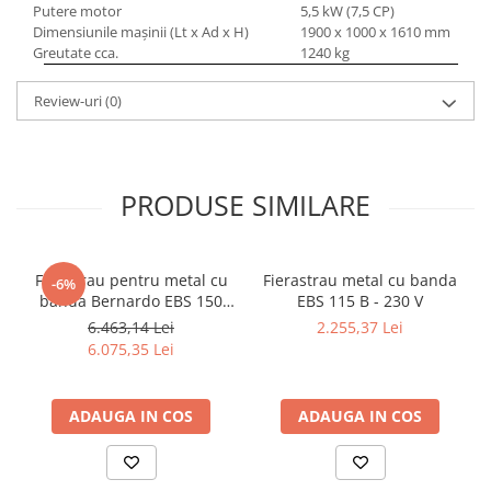
Dispozitiv de testare
Putere motor
5,5 kW (7,5 CP)
Indicatoare înălțime
Dimensiunile maşinii (Lt x Ad x H)
1900 x 1000 x 1610 mm
Greutate cca.
1240 kg
Indicator cadran / Baze magnetice
Masurare
Review-uri
(0)
Micrometru
Micrometru de adancime
Micrometru de interior
PRODUSE SIMILARE
Nivele
Palpatoare margine
Placi de granit de suprafață
Ferastrau pentru metal cu
Fierastrau metal cu banda
-6%
Prisma
banda Bernardo EBS 150
EBS 115 B - 230 V
Raportor
GC
6.463,14 Lei
2.255,37 Lei
Set unelte de masurare
6.075,35 Lei
Instrumente de decupare
metalelor
ADAUGA IN COS
ADAUGA IN COS
Instrumente de frezat
Instrumente de găurit
Tarozi si filiere