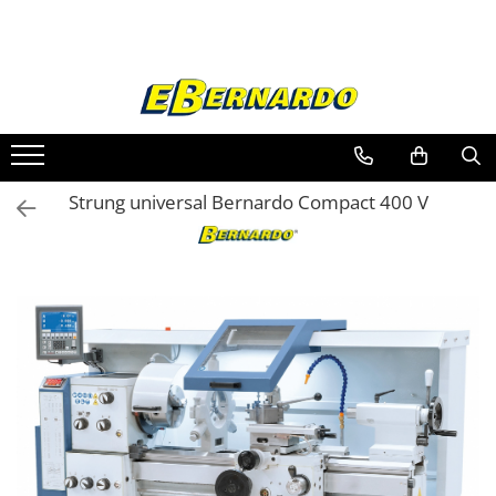
Toate Produsele
Prelucrare metal
Fierastraie pentru metal
Ferastraie mobile pentru metal
Strung universal Bernardo Compact 400 V
Fierastraie prelucrare metal
Ferastraie orizontale pentru metal
Ferastraie circulare pentru metal
Dispozitive de sudare pentru panze
panglica
Ferastraie automate cu banda si
doua coloane
Ferastraie metal cu banda si taiere
dubla semiautomate
Ferastraie prelucrare metal cu
banda si taiere dubla