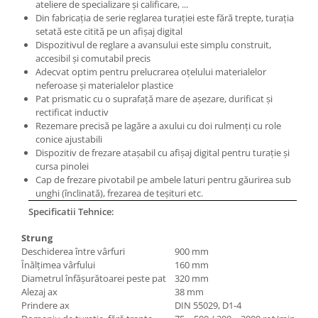
ateliere de specializare şi calificare, ...
Din fabricaţia de serie reglarea turaţiei este fără trepte, turaţia
setată este citită pe un afişaj digital
Dispozitivul de reglare a avansului este simplu construit,
accesibil şi comutabil precis
Adecvat optim pentru prelucrarea oţelului materialelor
neferoase şi materialelor plastice
Pat prismatic cu o suprafaţă mare de aşezare, durificat şi
rectificat inductiv
Rezemare precisă pe lagăre a axului cu doi rulmenţi cu role
conice ajustabili
Dispozitiv de frezare ataşabil cu afişaj digital pentru turaţie şi
cursa pinolei
Cap de frezare pivotabil pe ambele laturi pentru găurirea sub
unghi (înclinată), frezarea de teşituri etc.
Specificatii Tehnice:
Strung
Deschiderea între vârfuri
900 mm
Înălţimea vârfului
160 mm
Diametrul înfăşurătoarei peste pat
320 mm
Alezaj ax
38 mm
Prindere ax
DIN 55029, D1-4