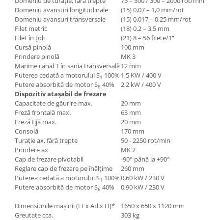
Domeniu de turaţie, fără trepte
75 – 500 / 300 – 2000 rot/min
Domeniu avansuri longitudinale
(15) 0,07 – 1,0 mm/rot
Domeniu avansuri transversale
(15) 0,017 – 0,25 mm/rot
Filet metric
(18) 0,2 – 3,5 mm
Filet în ţoli
(21) 8 – 56 filete/1“
Cursă pinolă
100 mm
Prindere pinolă
MK 3
Marime canal T în sania transversală
12 mm
Puterea cedată a motorului S
100%
1,5 KW / 400 V
1
Putere absorbită de motor S
40%
2,2 kW / 400 V
6
Dispozitiv ata
ş
abil de frezare
Capacitate de găurire max.
20 mm
Freză frontală max.
63 mm
Freză tijă max.
20 mm
Consolă
170 mm
Turaţie ax, fără trepte
50 - 2250 rot/min
Prindere ax
MK 2
Cap de frezare pivotabil
-90° până la +90°
Reglare cap de frezare pe înălţime
260 mm
Puterea cedată a motorului S
100%
0,60 kW / 230 V
1
Putere absorbită de motor S
40%
0,90 kW / 230 V
6
Dimensiunile maşinii (Lt x Ad x H)*
1650 x 650 x 1120 mm
Greutate cca.
303 kg