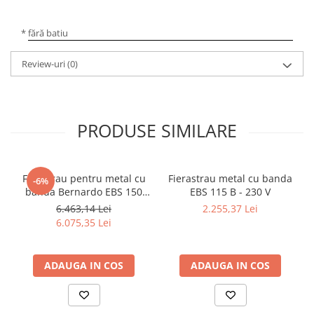
* fără batiu
Review-uri
(0)
PRODUSE SIMILARE
Ferastrau pentru metal cu
Fierastrau metal cu banda
-6%
banda Bernardo EBS 150
EBS 115 B - 230 V
GC
6.463,14 Lei
2.255,37 Lei
6.075,35 Lei
ADAUGA IN COS
ADAUGA IN COS