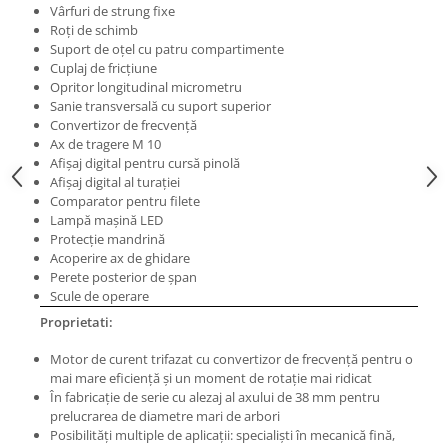
Masini electrice de filetat
Vârfuri de strung fixe
Lame de ferastrau cu varf din
Roţi de schimb
Exhaustor pentru aschii metal
carbura
Suport de oţel cu patru compartimente
Masini de gaurit cu talpa
Lame de ferăstrău cu acoperire
Cuplaj de fricţiune
magnetica
TiN
Opritor longitudinal micrometru
Sanie transversală cu suport superior
Instalatii de spalare a pieselor
Panze de taiere cu banda verticala
Convertizor de frecvenţă
Ax de tragere M 10
Panze de taiere metal pentru
Afişaj digital pentru cursă pinolă
ferastraie
Afişaj digital al turaţiei
Roti de lustruit
Comparator pentru filete
Lampă maşină LED
Standuri pentru ferăstraie cu
Protecţie mandrină
bandă
Acoperire ax de ghidare
Perete posterior de şpan
Standuri pentru mașini de găurit și
Scule de operare
frezat
Proprietati:
Standuri pentru mașini de șlefuit
Motor de curent trifazat cu convertizor de frecvenţă pentru o
Standuri pentru strunguri metal
mai mare eficienţă şi un moment de rotaţie mai ridicat
Unelte striere
În fabricaţie de serie cu alezaj al axului de 38 mm pentru
prelucrarea de diametre mari de arbori
Posibilităţi multiple de aplicaţii: specialişti în mecanică fină,