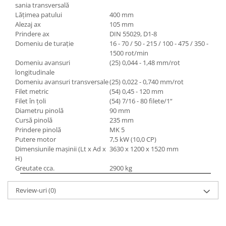
sania transversală
Lăţimea patului
400 mm
Alezaj ax
105 mm
Prindere ax
DIN 55029, D1-8
Domeniu de turaţie
16 - 70 / 50 - 215 / 100 - 475 / 350 -
1500 rot/min
Domeniu avansuri
(25) 0,044 - 1,48 mm/rot
longitudinale
Domeniu avansuri transversale
(25) 0,022 - 0,740 mm/rot
Filet metric
(54) 0,45 - 120 mm
Filet în ţoli
(54) 7/16 - 80 filete/1“
Diametru pinolă
90 mm
Cursă pinolă
235 mm
Prindere pinolă
MK 5
Putere motor
7,5 kW (10,0 CP)
Dimensiunile maşinii (Lt x Ad x
3630 x 1200 x 1520 mm
H)
Greutate cca.
2900 kg
Review-uri
(0)