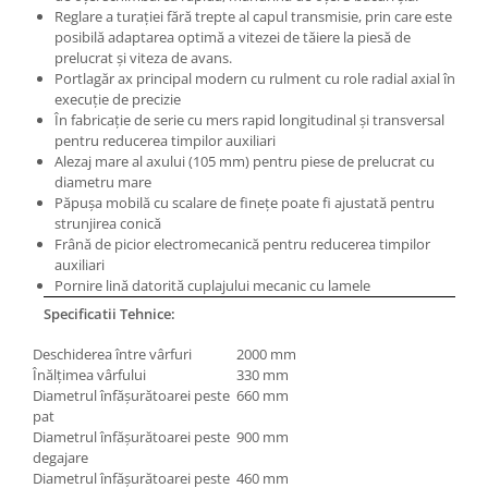
Reglare a turaţiei fără trepte al capul transmisie, prin care este
posibilă adaptarea optimă a vitezei de tăiere la piesă de
prelucrat şi viteza de avans.
Portlagăr ax principal modern cu rulment cu role radial axial în
execuţie de precizie
În fabricaţie de serie cu mers rapid longitudinal şi transversal
pentru reducerea timpilor auxiliari
Alezaj mare al axului (105 mm) pentru piese de prelucrat cu
diametru mare
Păpuşa mobilă cu scalare de fineţe poate fi ajustată pentru
strunjirea conică
Frână de picior electromecanică pentru reducerea timpilor
auxiliari
Pornire lină datorită cuplajului mecanic cu lamele
Specificatii Tehnice:
Deschiderea între vârfuri
2000 mm
Înălţimea vârfului
330 mm
Diametrul înfăşurătoarei peste
660 mm
pat
Diametrul înfăşurătoarei peste
900 mm
degajare
Diametrul înfăşurătoarei peste
460 mm