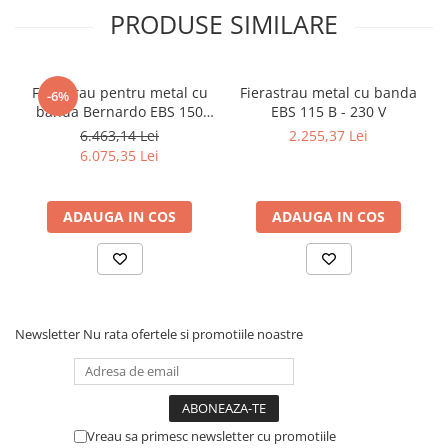
PRODUSE SIMILARE
Ferastrau pentru metal cu
Fierastrau metal cu banda
-6%
banda Bernardo EBS 150
EBS 115 B - 230 V
GC
6.463,14 Lei
2.255,37 Lei
6.075,35 Lei
ADAUGA IN COS
ADAUGA IN COS
Newsletter
Nu rata ofertele si promotiile noastre
Vreau sa primesc newsletter cu promotiile