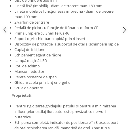
Disc de prindere 500 mm
Masini electrice de filetat
Lame de ferastrau cu varf din
Linetă fixă (imobilă) - diam. de trecere max. 180 mm
Exhaustor pentru aschii metal
carbura
Linetă mobilă ce funcţionează împreună - diam. de trecere
max. 100 mm
Masini de gaurit cu talpa
Lame de ferăstrău cu acoperire
2 vârfuri de centrare
magnetica
TiN
Pedală de picior cu funcţie de frânare conform CE
Instalatii de spalare a pieselor
Prima umplere cu Shell Tellus 46
Panze de taiere cu banda verticala
Suport oţel schimbare rapidă prin 4 inserții
Panze de taiere metal pentru
Dispozitiv de protecţie la suportul de oţel al schimbării rapide
ferastraie
Cuplaj de fricţiune
Echipament agent de răcire
Roti de lustruit
Lampă maşină LED
Roţi de schimb
Standuri pentru ferăstraie cu
Manşon reductor
bandă
Perete posterior de şpan
Standuri pentru mașini de găurit și
Ghidare cablu prin lanţ energetic
frezat
Scule de operare
Proprietati:
Standuri pentru mașini de șlefuit
Standuri pentru strunguri metal
Pentru rigidizarea ghidajului patului şi pentru a minimizarea
influenţelor oscilaţiilor, patul este prevăzut cu nervuri
Unelte striere
puternice
Echiparea completă: indicator de poziţionare în 3-axe, suport
de oţel schimbarea rapidă, mandrină de oţel 3 bacuri ş.a.